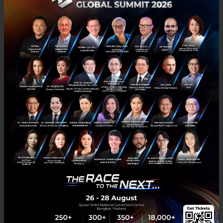
สรุป
การควบคุมหุ่นยนต์ด้วยความคิดแบบไม่ต้องฝังอุปกรณ์
อาจกลายเป็นเครื่องมือสำคัญที่ช่วยให้ผู้พิการกลับมาใช้
ชีวิตอย่างมั่นใจอีกครั้งและในอนาคต..ใครจะรู้ว่าเราอาจ
พิมพ์งาน หรือเล่นเปียโน ด้วยแค่ “การคิด” ก็เป็นได้
อ้างอิง:
cmu
News
bci
มือหุ่ยนต์
carnegie-mellon
No comment