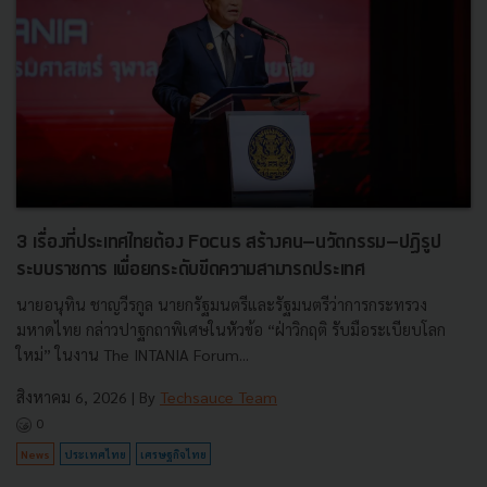
3 เรื่องที่ประเทศไทยต้อง Focus สร้างคน–นวัตกรรม–ปฏิรูป
ระบบราชการ เพื่อยกระดับขีดความสามารถประเทศ
นายอนุทิน ชาญวีรกูล นายกรัฐมนตรีและรัฐมนตรีว่าการกระทรวง
มหาดไทย กล่าวปาฐกถาพิเศษในหัวข้อ “ฝ่าวิกฤติ รับมือระเบียบโลก
ใหม่” ในงาน The INTANIA Forum...
สิงหาคม 6, 2026
| By
Techsauce Team
0
News
ประเทศไทย
เศรษฐกิจไทย