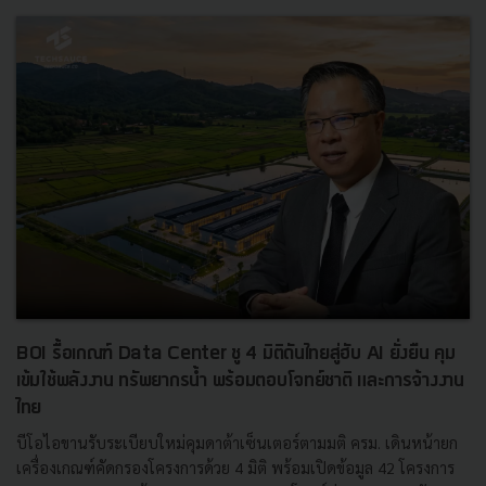
BOI รื้อเกณฑ์ Data Center ชู 4 มิติดันไทยสู่ฮับ AI ยั่งยืน คุม
เข้มใช้พลังงาน ทรัพยากรน้ำ พร้อมตอบโจทย์ชาติ และการจ้างงาน
ไทย
บีโอไอขานรับระเบียบใหม่คุมดาต้าเซ็นเตอร์ตามมติ ครม. เดินหน้ายก
เครื่องเกณฑ์คัดกรองโครงการด้วย 4 มิติ พร้อมเปิดข้อมูล 42 โครงการ