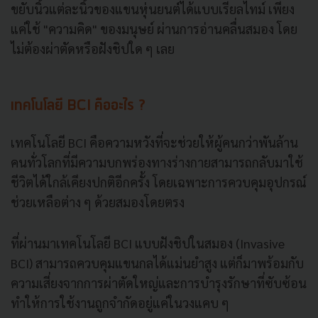
ขยับนิ้วแต่ละนิ้วของแขนหุ่นยนต์ได้แบบเรียลไทม์ เพียง
แค่ใช้ "ความคิด" ของมนุษย์ ผ่านการอ่านคลื่นสมอง โดย
ไม่ต้องผ่าตัดหรือฝังชิปใด ๆ เลย
เทคโนโลยี BCI คืออะไร ?
เทคโนโลยี BCI คือความหวังที่จะช่วยให้ผู้คนกว่าพันล้าน
คนทั่วโลกที่มีความบกพร่องทางร่างกายสามารถกลับมาใช้
ชีวิตได้ใกล้เคียงปกติอีกครั้ง โดยเฉพาะการควบคุมอุปกรณ์
ช่วยเหลือต่าง ๆ ด้วยสมองโดยตรง
ที่ผ่านมาเทคโนโลยี BCI แบบฝังชิปในสมอง (Invasive
BCI) สามารถควบคุมแขนกลได้แม่นยำสูง แต่ก็มาพร้อมกับ
ความเสี่ยงจากการผ่าตัดใหญ่และการบำรุงรักษาที่ซับซ้อน
ทำให้การใช้งานถูกจำกัดอยู่แค่ในวงแคบ ๆ