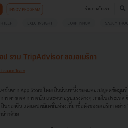
ร่วมงานกับเรา
INNOV PROGRAM
THTECH
EXEC INSIGHT
CORP INNOV
SAUCY THO
อป รวม TripAdvisor ของอเมริกา
chsauce Team
คชั่นจาก App Store โดยเป็นส่วนหนึ่งของแคมเปญลดข้อมูลที่เก
การทางเพศ การพนัน และความรุนแรงต่างๆ ภายในประเทศ ซึ่
ป็นของจีน แต่แอปพลิเคชั่นท่องเที่ยวชื่อดังของอเมริกา อย่าง T
กล่าวด้วย