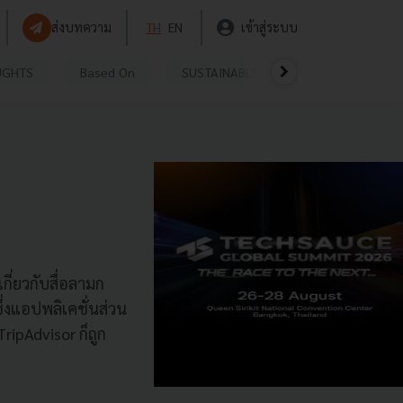
ส่งบทความ
TH
EN
เข้าสู่ระบบ
UGHTS
Based On
SUSTAINABLE
VIDEOS
P
ี่ยวกับสื่อลามก
งแอปพลิเคชั่นส่วน
ripAdvisor ก็ถูก