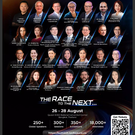
หน่วยงานกำกับดูแลกิจการการสื่อสารสหรัฐฯ บีบ
Apple,Google ถอด Tiktok จากแอพสโตร์ ชี้เป็นภัยความ
มั่นคงระดับชาติ
Brendan Carr กรรมาธิการคณะกรรมการกลางกำกับดูแลกิจการสื่อสาร ส่ง
จดหมายถึง Tim Cook และ Sundar Pichai รายงานการพัฒนาแอพลิเคชัน