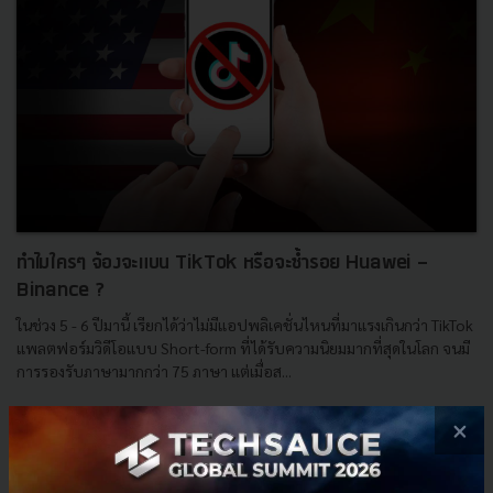
ทำไมใครๆ จ้องจะแบน TikTok หรือจะซ้ำรอย Huawei -
Binance ?
ในช่วง 5 - 6 ปีมานี้ เรียกได้ว่าไม่มีแอปพลิเคชั่นไหนที่มาแรงเกินกว่า TikTok
แพลตฟอร์มวิดีโอแบบ Short-form ที่ได้รับความนิยมมากที่สุดในโลก จนมี
การรองรับภาษามากกว่า 75 ภาษา แต่เมื่อส...
กรกฎาคม 6, 2022
| By
Techsauce Team
×
25
Saucy Thoughts
fcc
apple
tiktok
google