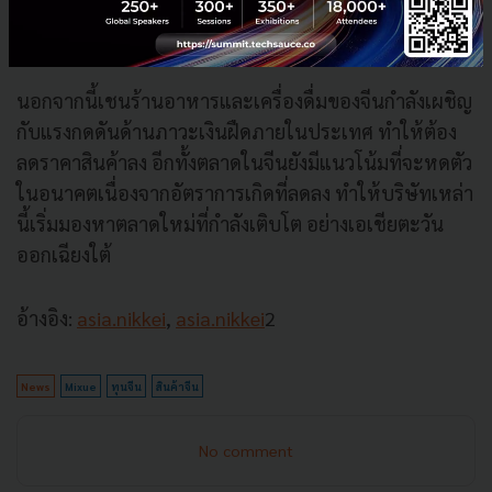
บริษัทต้องมองหาโอกาสในการเติบโตในตลาดต่าง
ประเทศที่มีการแข่งขันน้อยกว่า
นอกจากนี้เชนร้านอาหารและเครื่องดื่มของจีนกำลังเผชิญ
กับแรงกดดันด้านภาวะเงินฝืดภายในประเทศ ทำให้ต้อง
ลดราคาสินค้าลง อีกทั้งตลาดในจีนยังมีแนวโน้มที่จะหดตัว
ในอนาคตเนื่องจากอัตราการเกิดที่ลดลง ทำให้บริษัทเหล่า
นี้เริ่มมองหาตลาดใหม่ที่กำลังเติบโต อย่างเอเชียตะวัน
ออกเฉียงใต้
อ้างอิง:
asia.nikkei
,
asia.nikkei
2
News
Mixue
ทุนจีน
สินค้าจีน
No comment