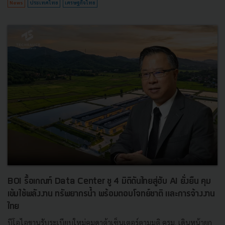
News
ประเทศไทย
เศรษฐกิจไทย
BOI รื้อเกณฑ์ Data Center ชู 4 มิติดันไทยสู่ฮับ AI ยั่งยืน คุม
เข้มใช้พลังงาน ทรัพยากรน้ำ พร้อมตอบโจทย์ชาติ และการจ้างงาน
ไทย
บีโอไอขานรับระเบียบใหม่คุมดาต้าเซ็นเตอร์ตามมติ ครม. เดินหน้ายก