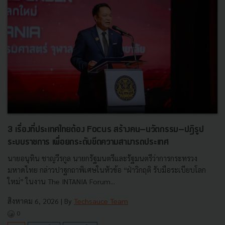
3 เรื่องที่ประเทศไทยต้อง Focus สร้างคน–นวัตกรรม–ปฏิรูป
ระบบราชการ เพื่อยกระดับขีดความสามารถประเทศ
นายอนุทิน ชาญวีรกูล นายกรัฐมนตรีและรัฐมนตรีว่าการกระทรวง
มหาดไทย กล่าวปาฐกถาพิเศษในหัวข้อ “ฝ่าวิกฤติ รับมือระเบียบโลก
ใหม่” ในงาน The INTANIA Forum...
สิงหาคม 6, 2026
| By
Techsauce Team
0