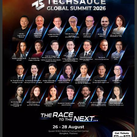
บริษัทอาหารและเครื่องดื่มของจีนได้ขยายตัวอย่างรวดเร็ว
เข้าสู่ภูมิภาคเอเชียตะวันออกเฉียงใต้ รวมถึงอเมริกาเหนือ
และยุโรปในช่วงไม่กี่ปีที่ผ่านมา ส่วนหนึ่งเป็นเพราะตลาด
ภายในประเทศจีนเริ่มอิ่มตัว ตามรายงานของ Huafu
Securities ระบุว่า ในปี 2023 มีการจดทะเบียนบริษัท
อาหารและเครื่องดื่มใหม่ในจีนเกือบ 3.19 ล้านแห่ง ซึ่ง
เพิ่มขึ้น 24.2% จากปีก่อนหน้านี้ แสดงให้เห็นถึงจำนวน
บริษัทที่เพิ่มขึ้นมาแข่งขันในตลาดจีน จนทำให้หลาย