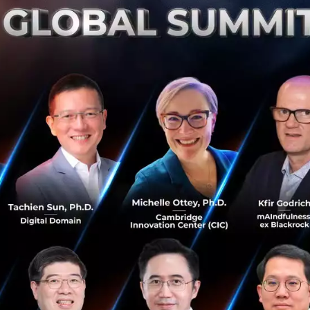
และนำไปเสริมสร้าง Customer Experience (CX) ที่ดีที่สุดให้ก
เมืองไทยและต่างประเทศ ซึ่งพาร์ทเนอร์ทั้ง 3 ที่ร่วมลงทุน จะ
ัพธ์อย่างเป็นรูปธรรม
ย่าง เทค แมทริกซ์ (Techmatrix Japan) เป็นบริษัทยักษ์ใหญ่ด
มสัมพันธ์ลูกค้า (CRM) จากประเทศญี่ปุ่น ที่จะมาช่วยสนับสน
Contact Center และ Customer Service มี Service Offering แ
ภาพการทำงานของพนักงานที่ต้องให้บริการลูกค้าและถูกออกแบบ
SME และ Corporate ช่วยสร้างประสบการณ์การสื่อสารกับลูกค้
 โดยเชื่อมโยงช่องทางต่างๆ รวมให้เป็นหนึ่งเดียว และสร้า
ว้วางใจ เพื่อรักษาฐานลูกค้าได้อย่างมั่นคงแน่นแฟ้นยิ่งขึ้น จะช
ศไทยและภูมิภาคอาเซียน เติมเต็มระบบหลังบ้านธุรกิจของลูกค้า
ุรกิจได้ดียิ่งขึ้น
่กลับมาร่วมลงทุนอีกครั้งหลังจากที่เป็นพาร์ทเนอร์กันมาเเล้วใน 
ร์ ไพรเวท อิควิตี้ ทรัสต์ 1 (FINNOVENTURE PRIVATE EQUITY 