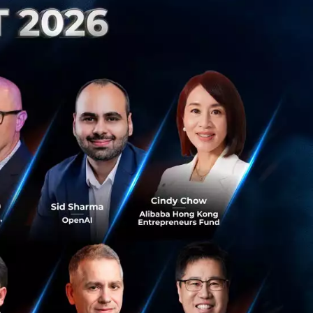
ับลูกค้า พร้อมขยาย
มาช่วยสนับสนุนให้
้านไอทีโซลูชั่น
ุนให้การบริการ ใน
ละ Platform ที่
ให้มีความยืดหยุ่น
าที่หลากหลายช่อง
งประสบการณ์เฉพาะ
่วยให้ธุรกิจขยายฐาน
 ให้ครบวงจร เพื่อ
Series A และ B
TRUST I) กองทุน