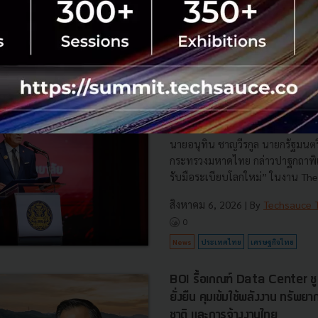
RTICLE
3 เรื่องที่ประเทศไทยต้อง Focu
นวัตกรรม–ปฏิรูประบบราชการ เ
สามารถประเทศ
นายอนุทิน ชาญวีรกูล นายกรัฐมนตร
กระทรวงมหาดไทย กล่าวปาฐกถาพิเศ
รับมือระเบียบโลกใหม่” ในงาน The
สิงหาคม 6, 2026
| By
Techsauce
0
News
ประเทศไทย
เศรษฐกิจไทย
BOI รื้อเกณฑ์ Data Center ชู 4
ยั่งยืน คุมเข้มใช้พลังงาน ทรัพ
ชาติ และการจ้างงานไทย