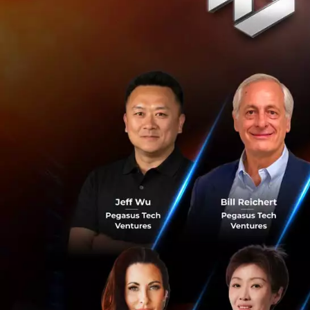
ที่หลากหลายมากขึ้น
การให้บริการทั้งใน
เป้าหมายนี้เกิดผลล
โดยพาร์ทเนอร์ใหม่อ
และ ระบบบริหารควา
ส่วนของ CRM ด้าน 
ช่วยเพิ่มประสิทธิ
เหมาะสมกับธุรกิจ 
ทาง (Omnichannel)
บุคคลให้กับลูกค้าไ
ลูกค้าทั้งในประเท
สามารถบริหารจัดการธ
อีก 1 พาร์ทเนอร์ที
อย่าง ฟินโนเวนเจอ