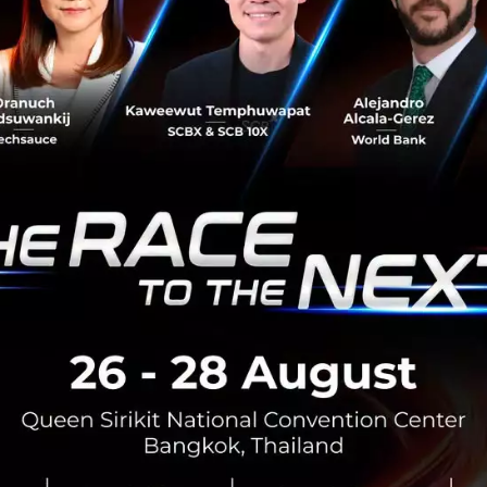
พของทีม ChocoCRM และให้แรงสนับสนุนตลอดมา จากการที่มีพาร
ษัทฯจะสามารถเติบโตไปในทิศทางที่มั่นคงและสามารถเป็นบริษัทฯ
ออกไปให้บริการได้ในระดับภูมิภาค”
งของพาร์ทเนอร์ที่แข็งแกร่ง ใน Series C ที่ก้าวกระโดด ChocoCR
พื่อตอบสนองความต้องการของตลาด พร้อมรองรับการเปลี่ยนแ
p Customer Experience (CX) Division ที่เริ่มเกิดขึ้นในองค์
นลูกค้าทั้งในประเทศไทยและภูมิภาคอาเซียน เสริมศักยภาพทา
งต่อเนื่อง ส่งให้ ChocoCRM เป็นที่จดจำในฐานะผู้นำในด้าน M
้ากว่า 2,000 เจ้าให้ความไว้วางใจในการใช้บริการ
startup
chococrm
series-c
marketing
raise-fund
choco-card
techmatrix-japa
-trust-1
No comment