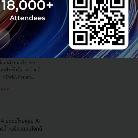
s สร้างคน–
พื่อยกระดับขีดความ
ีและรัฐมนตรีว่าการ
ษในหัวข้อ “ฝ่าวิกฤติ
 INTANIA Forum...
 Team
 มิติดันไทยสู่ฮับ AI
ยากรน้ำ พร้อมตอบโจทย์