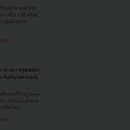
เซ็นเตอร์ตามมติ ครม.
งการด้วย 4 มิติ พร้อม
7.5 แสนล้านบาท
..
 Team
รือ AI ของ Alphabet
นระดับตำนานลาออกไป
ทัพ AI ครั้งใหญ่ Demis
 ด้าน Jeff Dean ตำนาน
ริษัทใหม่...
 Team