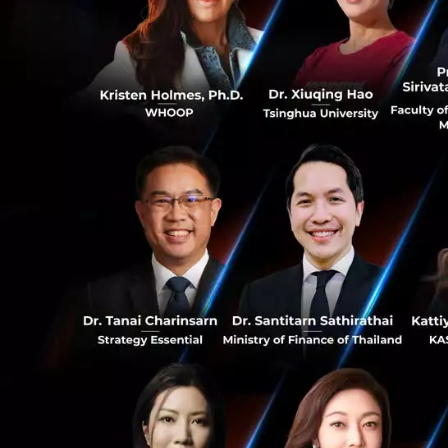
สตาร์ทอัพแรกของไท
เฉียงใต้ มุ่งให้ St
รอบ Series C อย่
ความพร้อมในการนำ
ประเทศไทยรวมถึงพ
0
โดย คุณไมค์ สิรสิท
เอ็นเตอร์ไพรส์ จำ
ประเทศญี่ปุ่นที่เ
1
CRM: FastSeries 
ChocoCDP เพื่อให้
ที่ธุรกิจที่ต้องการ
เอง จากการที่ได้แ
เห็นถึงวิสัยทัศน์แ
Techmatrix พร้อม
2 รายอย่าง ฟินโนเ