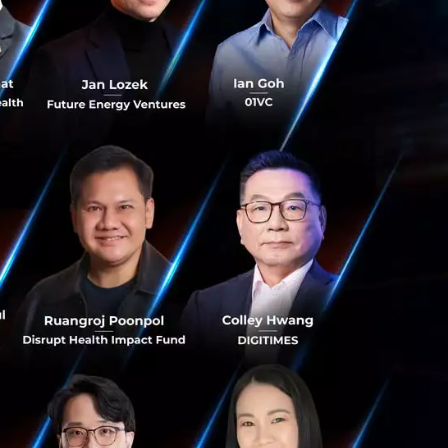
นเอเชียตะวันออก
ร์ใหม่รายสุดท้ายใน
 LIMITED) ที่มี
ิษัทขนาดใหญ่ใน
ิษัท ช็อคโก้ คาร์ด
 1 ด้าน CRM ใน
ันระหว่างระบบ
ะระบบ ChocoCRM,
ates ในโลกยุคใหม่
ับลูกค้าของธุรกิจ
 Techmatrix เราได้
ที่จะได้ร่วมงานกับ
าร์ทเนอร์ไทยทั้ง
 เราขอขอบคุณที่