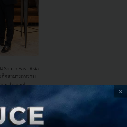
งใน South East Asia
ุรกิจสามารถทราบ
Omnichannel
×
กค้าโดยการใช้ AI
Model ต่างๆ ถือ
ื่อง โดยอีกเป้า
 Customer Service/
้ระบบ CDP มี Data