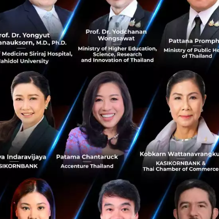
ย โดย Krungsri Finnovate ที่ช่วยส่งเสริม Startup ชั้นนำใ
artup เติบโตสู่เป้าหมายที่ตั้งไว้อย่างยั่งยืน และ พร้อมพาร์ทเนอ
าง อินโนสเปซ (ประเทศไทย) (INNOSPACE (THAILAND) COMPANY
ผลิตภัณฑ์และบริการเข้าไปขยายตลาดผ่านผู้ลงทุนที่เป็นบร
ร้อมที่ส่งเสริมและพัฒนาสตาร์ทอัพไทยอย่างครบวงจร
ธิ์ สุริยพัฒนพงศ์ (CO-FOUNDER & CEO, CHOCOCRM) ผู้ก่อตั้งบร
กัด กล่าวว่า “เราขอขอบคุณ Techmatrix บริษัทฯมหาชนอันดับ
ข้าร่วมมาเป็นพาร์ทเนอร์กับเรา เราจะเน้นการพัฒนาระบบร่วมก
(FastHelp5, FastAnswer2, FastChat) ของ Techmatrix แล
แพลตฟอร์มตอบโจทย์กับลูกค้าในกลุ่มธุรกิจ SMEs และ Corpor
เน้นเสริมสร้างประสบการณ์ (Customer Experience) ที่ดีที่สุดให้ก
ลกเปลี่ยนความคิดเห็นและพูดคุยกับทีมผู้บริหารและทีมงานจาก
ละพันธกิจของทั้ง 2 องค์กรที่ไปในทิศทางเดียวกัน เรามีความยินดี
ขยายตลาดทั้งในไทยและใน ASEAN ในอนาคตอันใกล้นี้ สำหรับพ
วนเจอร์ ไพรเวท อิควิตี้ ทรัสต์ 1 และอินโนสเปซ (ประเทศไทย)