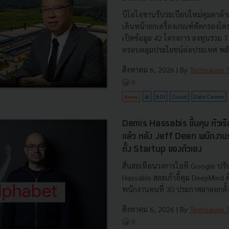
บีโอไอขานรับระเบียบใหม่คุมดาต้า
เดินหน้ายกเครื่องเกณฑ์คัดกรองโคร
เปิดข้อมูล 42 โครงการ ลงทุนรวม 
ครอบคลุมประโยชน์ต่อประเทศ พลั.
สิงหาคม 6, 2026
| By
Techsauce
0
News
AI
BOI
Cloud
Data Center
Demis Hassabis ขึ้นคุม หัวเ
แล้ว หลัง Jeff Dean พนักงา
ตั้ง Startup ของตัวเอง
สั่นสะเทือนวงการไอที Google ปรับ
Hassabis สละเก้าอี้คุม DeepMind
พนักงานคนที่ 30 ประกาศลาออกตั้งบ
สิงหาคม 6, 2026
| By
Techsauce
0