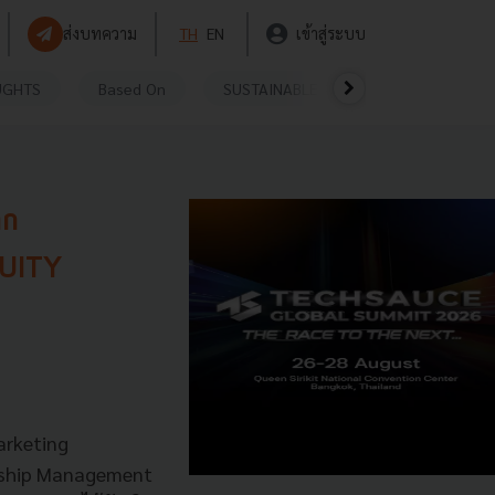
ส่งบทความ
TH
EN
เข้าสู่ระบบ
UGHTS
Based On
SUSTAINABLE
VIDEOS
P
าก
QUITY
arketing
onship Management