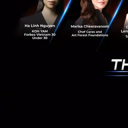
เชื่อมั่นในศักยภา
เราเชื่อมั่นว่าบริ
สามารถนำโซลูชั่น
ถือเป็นการผนึกกำลั
จะพัฒนาโซลูชั่นเ
ลูกค้าแบบ Full-Loo
พร้อมที่จะขยายฐา
CDP ให้เติบโตอย่า
Technology ที่ลูกค
News
Deal Digest
crm
finnoventure-private-equity