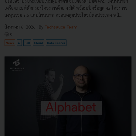
บีโอไอขานรับระเบียบใหม่คุมดาต้าเซ็นเตอร์ตามมติ ครม. เดินหน้ายก
เครื่องเกณฑ์คัดกรองโครงการด้วย 4 มิติ พร้อมเปิดข้อมูล 42 โครงการ
ลงทุนรวม 7.5 แสนล้านบาท ครอบคลุมประโยชน์ต่อประเทศ พลั...
สิงหาคม 6, 2026
| By
Techsauce Team
0
News
AI
BOI
Cloud
Data Center