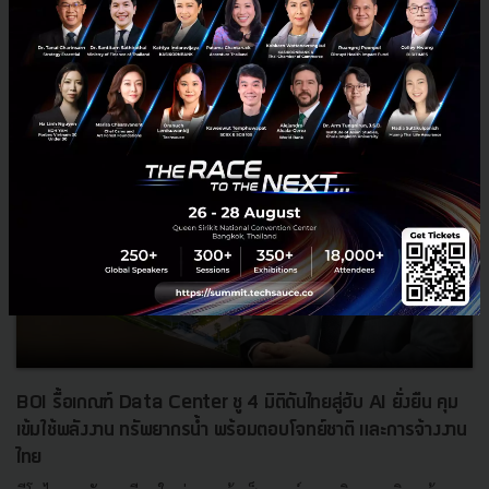
News
ประเทศไทย
เศรษฐกิจไทย
BOI รื้อเกณฑ์ Data Center ชู 4 มิติดันไทยสู่ฮับ AI ยั่งยืน คุม
เข้มใช้พลังงาน ทรัพยากรน้ำ พร้อมตอบโจทย์ชาติ และการจ้างงาน
ไทย