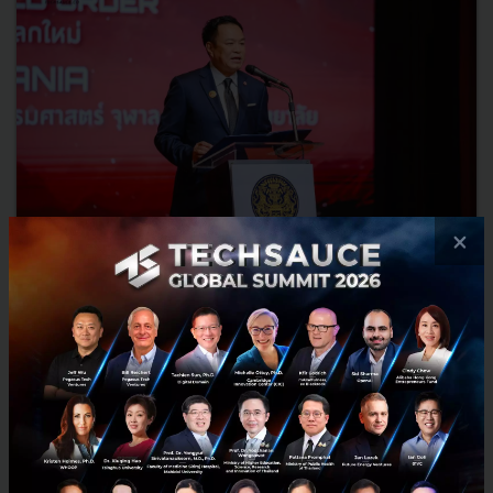
×
3 เรื่องที่ประเทศไทยต้อง Focus สร้างคน–นวัตกรรม–ปฏิรูป
ระบบราชการ เพื่อยกระดับขีดความสามารถประเทศ
นายอนุทิน ชาญวีรกูล นายกรัฐมนตรีและรัฐมนตรีว่าการกระทรวง
มหาดไทย กล่าวปาฐกถาพิเศษในหัวข้อ “ฝ่าวิกฤติ รับมือระเบียบโลก
ใหม่” ในงาน The INTANIA Forum...
สิงหาคม 6, 2026
| By
Techsauce Team
0