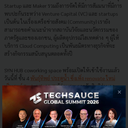
Startup และ Maker รวมถึงการจัดให้มีการสัมมนาที่มีการ
พบปะกันระหว่าง Venture Capital (VC) และ startups
เป็นต้น
ในเรื่องเครือข่ายสังคม (Community)
เรายัง
สามารถขอคำแนะนำจากสถาบันวิจัยและนวัตกรรมของ
ภาครัฐและของเอกชน, ผู้ผลิตอุปกรณ์ไฮเทคต่าง ๆ ผู้ให้
บริการ Cloud Computing เป็นพันธมิตรทางธุรกิจที่จะ
สร้างกิจกรรมสนับสนุนตลอดทั้งปี
SYN HUB coworking space พร้อมเปิดให้เข้าใช้งานแล้ว
วันนี้ที่ ชั้น 4
พันธุ์ทิพย์ ประตูน้ำ ซึ่งเพิ่ง renovate ใหม่
เป็นศูนย์ Tech-Life Mall
ผู้อ่านสามารถรับสิทธิส่วนลด
×
พิเศษได้ที่เว็บไซต์
www.syn-hub.com
พร้อมติดตาม
ข่าวสารได้ที่
www.
facebook.com/synhub