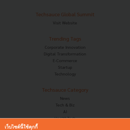
Techsauce Global Summit
Visit Website
Trending Tags
Corporate Innovation
Digital Transformation
E-Commerce
Startup
Technology
Techsauce Category
News
Tech & Biz
AI
HealthTech
Exec Insight
เว็บไซต์นี้ใช้คุกกี้