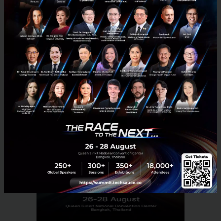
บทความนี้เป็น Advertorial
News
SYN HUB
Startup
Hardware
development
Co-Working Space
Synergy Technology
No comment