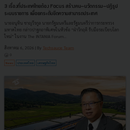
3 เรื่องที่ประเทศไทยต้อง Focus สร้างคน–นวัตกรรม–ปฏิรูป
ระบบราชการ เพื่อยกระดับขีดความสามารถประเทศ
นายอนุทิน ชาญวีรกูล นายกรัฐมนตรีและรัฐมนตรีว่าการกระทรวง
มหาดไทย กล่าวปาฐกถาพิเศษในหัวข้อ “ฝ่าวิกฤติ รับมือระเบียบโลก
ใหม่” ในงาน The INTANIA Forum...
สิงหาคม 6, 2026
| By
Techsauce Team
0
News
ประเทศไทย
เศรษฐกิจไทย