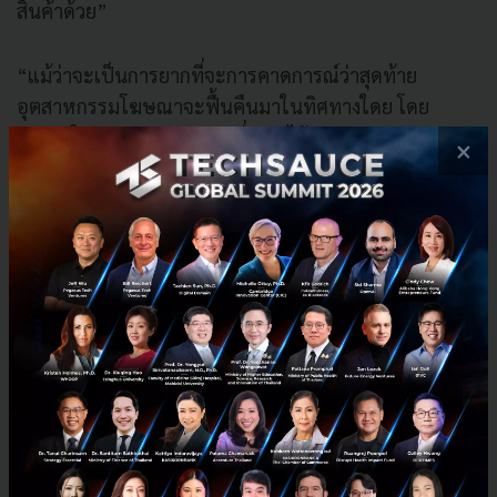
สินค้าด้วย”
“แม้ว่าจะเป็นการยากที่จะการคาดการณ์ว่าสุดท้าย
อุตสาหกรรมโฆษณาจะฟื้นคืนมาในทิศทางใดย โดย
เฉพาะในอุตสาหกรรมหลักที่ยังคงได้รับผลกระทบอย่าง
×
มากจากการลดลงของกำลังซื้อของผู้บริโภค แต่โฆษณา
ดิจิทัลจะยังสามารถเติบโตขึ้นได้ เนื่องจากผู้บริโภคยังใช้
สื่อออนไลน์ในชีวิตประจำวันเพื่อการสื่อสาร การสืบค้น
การเรียนรู้ และการใช้จ่าย”
ดร.อาภาภัทร บุญรอด ประธานเจ้าหน้าที่บริหาร คัน
ทาร์ (ประเทศไทย)
ให้ความเห็นว่า “แม้แบรนด์ส่วนใหญ่
ยังคงลงโฆษณาในแพลตฟอร์มหลัก ๆ เช่น เฟซบุ๊ค
(Facebook) และยูทูป (YouTube) ซึ่งอยู่ในลำดับต้น ๆ มา
เป็นเวลาหลายปีติดต่อกัน แต่ในขณะเดียวกันก็มี
แพลตฟอร์มใหม่ ๆ เพิ่มมากขึ้น การรายงานผลในปีนี้จะมี