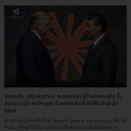
จีนยอมรับ ‘กลัว Mythos’ จะถูกสหรัฐฯ ใช้โจมตีเศรษฐกิจ ตั้ง
คำถาม เหตุใด Anthropic ถึงพยายามปิดกั้นไม่ให้ฝั่งจีนเข้าถึง
โมเดล
เจาะลึกชนวนตึงเครียดใหม่ 'Mythos' โมเดล AI จาก Anthropic ที่ทำให้
จีนผวา หวั่นถูกใช้เป็นอาวุธไซเบอร์จับตาหมากเกมใหม่ในสงคราม