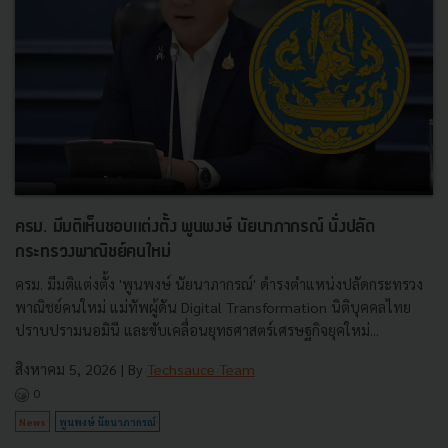
ครม. มีมติเห็นชอบแต่งตั้ง พูนพงษ์ นัยนาภากรณ์ นั่งปลัด
กระทรวงพาณิชย์คนใหม่
ครม. มีมติแต่งตั้ง 'พูนพงษ์ นัยนาภากรณ์' ดำรงตำแหน่งปลัดกระทรวง
พาณิชย์คนใหม่ แม่ทัพผู้ดัน Digital Transformation นิติบุคคลไทย
ปราบปรามนอมินี และขับเคลื่อนยุทธศาสตร์เศรษฐกิจยุคใหม่...
สิงหาคม 5, 2026
| By
Techsauce Team
0
News
พูนพงษ์ นัยนาภากรณ์