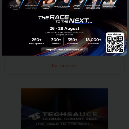
ประจุไฟฟ้า และมีความพร้อมในการให้บริการครบวงจร
และยังมี Application รองรับการใช้งานซึ่งค่อนข้างสะดวก
มาก จึงมั่นใจว่าลูกค้าจะได้รับการบริการที่เป็นเลิศภายใน
ศูนย์การค้าของเรา
News
CP ALL
Caltex
Robinson
ea anywhere
Bridgestone A.C.T.
No comment