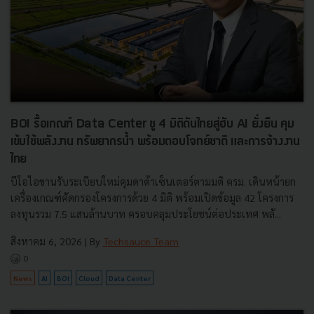
BOI รื้อเกณฑ์ Data Center ชู 4 มิติดันไทยสู่ฮับ AI ยั่งยืน คุม
เข้มใช้พลังงาน ทรัพยากรน้ำ พร้อมตอบโจทย์ชาติ และการจ้างงาน
ไทย
บีโอไอขานรับระเบียบใหม่คุมดาต้าเซ็นเตอร์ตามมติ ครม. เดินหน้ายก
เครื่องเกณฑ์คัดกรองโครงการด้วย 4 มิติ พร้อมเปิดข้อมูล 42 โครงการ
ลงทุนรวม 7.5 แสนล้านบาท ครอบคลุมประโยชน์ต่อประเทศ พลั...
สิงหาคม 6, 2026
| By
Techsauce Team
0
News
AI
BOI
Cloud
Data Center