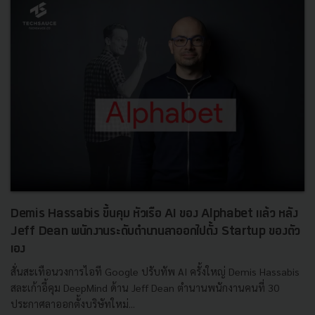
Demis Hassabis ขึ้นคุม หัวเรือ AI ของ Alphabet แล้ว หลัง
Jeff Dean พนักงานระดับตำนานลาออกไปตั้ง Startup ของตัว
เอง
สั่นสะเทือนวงการไอที Google ปรับทัพ AI ครั้งใหญ่ Demis Hassabis
สละเก้าอี้คุม DeepMind ด้าน Jeff Dean ตำนานพนักงานคนที่ 30
ประกาศลาออกตั้งบริษัทใหม่...