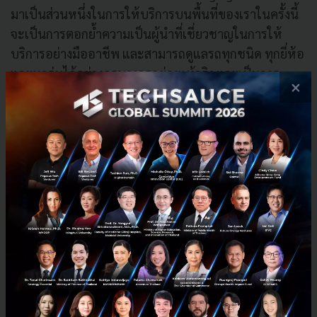
มาเป็นส่วนหนึ่งในการให้บริการบนพื้นที่ของเราในครั้งนี้
จะเป็นการตอกย้ำความเป็นผู้นำที่เชี่ยวชาญในการให้
บริการอย่างมืออาชีพ และสามารถดูแลรถทุกชนิด ทุกยี่ห้อ
และทุกรุ่นได้อย่างครบวงจรอย่างแท้จริง และเป็นการ
×
เตรียมความพร้อมสำหรับยานยนต์รุ่นใหม่ๆ ที่จะออกมา
บนท้องถนนมากขึ้นเป็นลำดับด้วยเช่นกัน
ขณะที่คุณวุฒิเกียรติ เตชะมงคลาภิวัฒน์ กรรมการผู้จัดการ
ใหญ่ บริษัท โรบินสัน จำกัด (มหาชน) ซึ่งเป็นหนึ่งในธุรกิจ
ที่มีจำนวนสาขา มากกว่า 49 สาขาทั่วประเทศ กล่าวว่า ที่
ผ่านมาธุรกิจศูนย์การค้าเปลี่ยนแปลงไปอย่างก้าวกระโดด
มาก เพื่อรองรับพฤติกรรมการเลือกซื้อสินค้า และรูปแบบ
การใช้บริการต่าง ๆ ในพื้นที่ของเรา การคัดเลือกพันธมิตร
ของเราจึงต้องคำนึงถึงศักยภาพ และความพร้อมในการให้
บริการในระยะยาวเกี่ยวกับบริการนั้น ๆ ทางเราเลือก EA
Anywhere เพราะถือว่าเป็นผู้นำในธุรกิจสถานีอัด