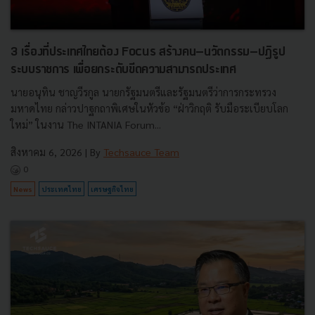
3 เรื่องที่ประเทศไทยต้อง Focus สร้างคน–นวัตกรรม–ปฏิรูป
ระบบราชการ เพื่อยกระดับขีดความสามารถประเทศ
นายอนุทิน ชาญวีรกูล นายกรัฐมนตรีและรัฐมนตรีว่าการกระทรวง
มหาดไทย กล่าวปาฐกถาพิเศษในหัวข้อ “ฝ่าวิกฤติ รับมือระเบียบโลก
ใหม่” ในงาน The INTANIA Forum...
สิงหาคม 6, 2026
| By
Techsauce Team
0
News
ประเทศไทย
เศรษฐกิจไทย