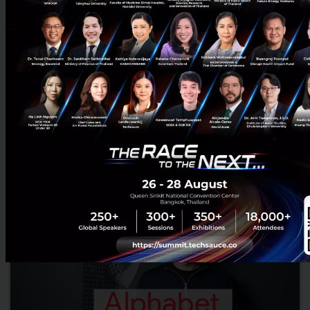
BOI รื้อเกณฑ์ Data Center ชู 4 มิติดันไทยสู่ฮับ AI ยั่งยืน คุม
เข้มใช้พลังงาน ทรัพยากรน้ำ พร้อมตอบโจทย์ชาติ และการจ้างงาน
ไทย
บีโอไอขานรับระเบียบใหม่คุมดาต้าเซ็นเตอร์ตามมติ ครม. เดินหน้ายก
เครื่องเกณฑ์คัดกรองโครงการด้วย 4 มิติ พร้อมเปิดข้อมูล 42 โครงการ
ลงทุนรวม 7.5 แสนล้านบาท ครอบคลุมประโยชน์ต่อประเทศ พลั...
สิงหาคม 6, 2026
| By
Techsauce Team
0
News
AI
BOI
Cloud
Data Center