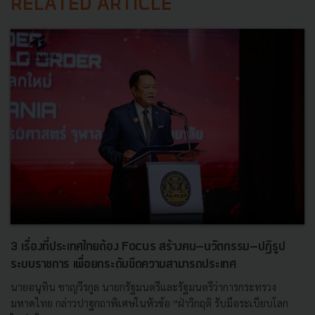
RELATED ARTICLE
3 เรื่องที่ประเทศไทยต้อง Focus สร้างคน–นวัตกรรม–ปฏิรูป
ระบบราชการ เพื่อยกระดับขีดความสามารถประเทศ
นายอนุทิน ชาญวีรกูล นายกรัฐมนตรีและรัฐมนตรีว่าการกระทรวง
มหาดไทย กล่าวปาฐกถาพิเศษในหัวข้อ “ฝ่าวิกฤติ รับมือระเบียบโลก