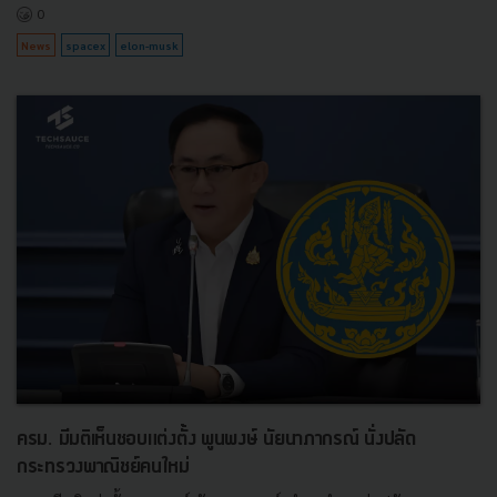
0
News
spacex
elon-musk
ครม. มีมติเห็นชอบแต่งตั้ง พูนพงษ์ นัยนาภากรณ์ นั่งปลัด
กระทรวงพาณิชย์คนใหม่