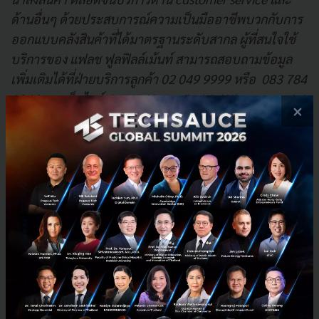
ด้านอื่นๆ ด้วยประสบการณ์ความเป็นมืออาชีพบวกกับการ
ออกแบบคลังสินค้าที่ได้มาตรฐานระดับสากล ผู้ที่สนใจใช้
บริการของ แฟลช ฟูลฟิลล์เม้นท์ สามารถสอบถามข้อมูล
เพิ่มเติมได้ที่ฝ่ายบริการลูกค้า 02 049 9999 หรือ 083 784
1064 และเว็บไซต์
https://www.flashfulfillment.co.th/
×
News
SEA
unicorn
startup
flash-group
Flash Fulfillment
No comment