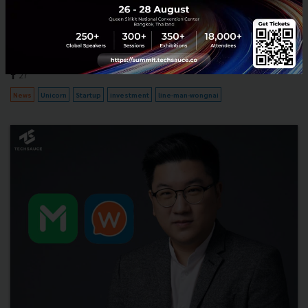
LINE MAN Wongnai announced that it has raised US$265 million in
a Series-B with this investment, LINE MAN Wongnai has achieved a
valuation of over US$1 billion, making it unicorn...
September 26, 2022
| By
Techsauce Team
27
News
Unicorn
Startup
investment
line-man-wongnai