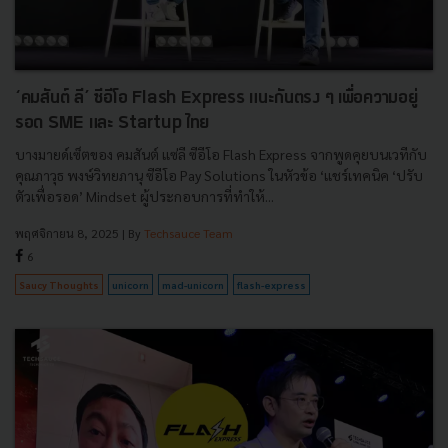
‘คมสันต์ ลี’ ซีอีโอ Flash Express แนะกันตรง ๆ เพื่อความอยู่
รอด SME และ Startup ไทย
บางมายด์เซ็ตของ คมสันต์ แซ่ลี ซีอีโอ Flash Express จากพูดคุยบนเวทีกับ
คุณภาวุธ พงษ์วิทยภานุ ซีอีโอ Pay Solutions ในหัวข้อ ‘แชร์เทคนิค ‘ปรับ
ตัวเพื่อรอด’ Mindset ผู้ประกอบการที่ทำให้...
พฤศจิกายน 8, 2025
| By
Techsauce Team
6
Saucy Thoughts
unicorn
mad-unicorn
flash-express