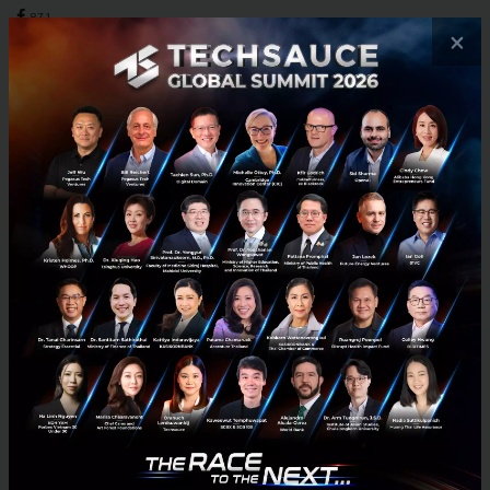
871
×
Tech & Biz
India
Unicorn
Startup
COVID-19
Thailand’s LINE MAN Wongnai Reaches Unicorn
Status After Raising Series-B Funding