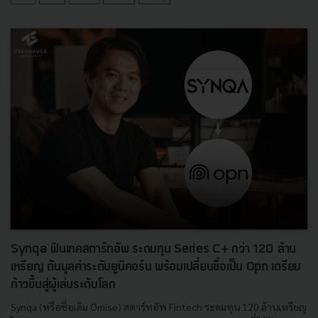
Synqa ฟินเทคสตาร์ทอัพ ระดมทุน Series C+ กว่า 120 ล้าน
เหรียญ ดันมูลค่าระดับยูนิคอร์น พร้อมเปลี่ยนชื่อเป็น Opn เตรียม
ก้าวขึ้นสู่ผู้เล่นระดับโลก
Synqa (หรือชื่อเดิม Omise) สตาร์ทอัพ Fintech ระดมทุน 120 ล้านเหรียญ