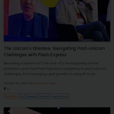
The Unicorn's Dilemma: Navigating Post-Unicorn
Challenges with Flash Express
Becoming a unicorn isn't the end—it's the beginning of new
problems. Learn how Flash Express is navigating its post-unicorn
challenges, from managing rapid growth to using AI to ma...
October 20, 2025
| By
Techsauce Team
0
Tech & Biz
ai
startup
unicorn
mad-unicorn