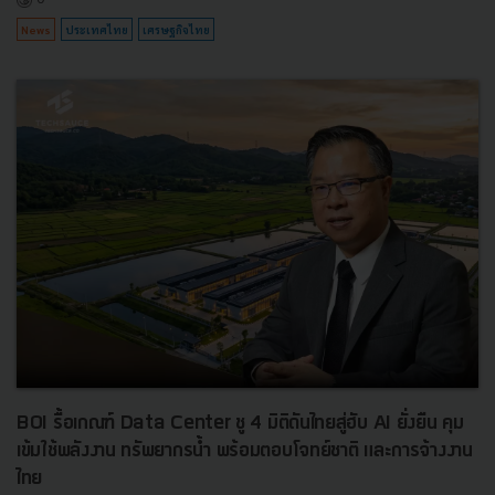
News
ประเทศไทย
เศรษฐกิจไทย
BOI รื้อเกณฑ์ Data Center ชู 4 มิติดันไทยสู่ฮับ AI ยั่งยืน คุม
เข้มใช้พลังงาน ทรัพยากรน้ำ พร้อมตอบโจทย์ชาติ และการจ้างงาน
ไทย