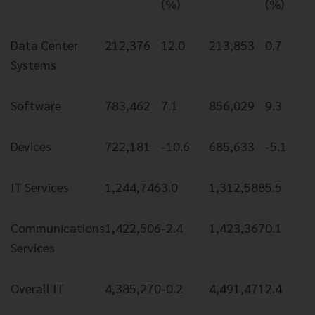
(%)
(%)
Data Center
212,376
12.0
213,853
0.7
Systems
Software
783,462
7.1
856,029
9.3
Devices
722,181
-10.6
685,633
-5.1
IT Services
1,244,746
3.0
1,312,588
5.5
Communications
1,422,506
-2.4
1,423,367
0.1
Services
Overall IT
4,385,270
-0.2
4,491,471
2.4