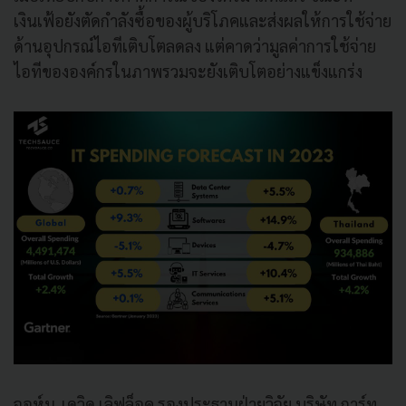
เงินเฟ้อยังตัดกำลังซื้อของผู้บริโภคและส่งผลให้การใช้จ่าย
ด้านอุปกรณ์ไอทีเติบโตลดลง แต่คาดว่ามูลค่าการใช้จ่าย
ไอทีขององค์กรในภาพรวมจะยังเติบโตอย่างแข็งแกร่ง
จอห์น-เดวิด เลิฟล็อค รองประธานฝ่ายวิจัย บริษัท การ์ท