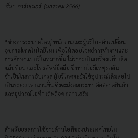
ที่มา: การ์ทเนอร์ (มกราคม 2566)
“ช่วงการระบาดใหญ่ พนักงานและผู้บริโภคต่างเปลี่ยน
อุปกรณ์เทคโนโลยีใหม่เพื่อให้ตอบโจทย์การทำงานและ
การศึกษาแบบรีโมทมากขึ้น ไม่ว่าจะเป็นเครื่องแท็บเล็ต
แล็ปท็อป และโทรศัพท์มือถือ ซึ่งหากไม่มีเหตุผลอัน
จำเป็นในการอัปเกรด ผู้บริโภคจะยังใช้อุปกรณ์เดิมต่อไป
เป็นระยะเวลานานขึ้น ซึ่งจะส่งผลกระทบต่อตลาดสินค้า
และอุปกรณ์ไอที” เลิฟล็อค กล่าวเสริม
สำหรับยอดการใช้จ่ายด้านไอทีของประเทศไทยใน
ปี 2566 คาดว่าจะสูงแตะ 934.9 พันล้านบาท เติบโต