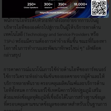
ทางด้านไอทีนั้นกำลังเติบโตเพิ่มสูงขึ้นอย่างรวดเร็วกว่า
บริการภายในอื่น ๆ ขององค์กรในทุกอุตสาหกรรม
พนักงานไอทีระดับหัวกะทิกำลังโยกย้ายจากการเป็นผู้
บริหารไอทีขององค์กรไปสู่การเป็นผู้ให้บริการทางด้าน
เทคโนโลยี (Technology and Service Providers หรือ
TSPs) พร้อมมีความต้องการค่าจ้างเพิ่มขึ้น ขณะที่ก็มองหา
โอกาสในการทำงานและพัฒนาทักษะใหม่ ๆ” เลิฟล็อค
กล่าวสรุป
การคาดการณ์แนวโน้มการใช้จ่ายด้านไอทีของการ์ทเนอร์
ใช้การวิเคราะห์อย่างเข้มข้นของยอดขายจากผู้ค้าและให้
บริการหลายพันราย ครอบคลุมผลิตภัณฑ์และบริการด้าน
ไอทีทั้งหมด การ์ทเนอร์ใช้เทคนิคการวิจัยปฐมภูมิ เสริม
ด้วยแหล่งข้อมูลทุติยภูมิที่เชื่อถือได้ในการสร้างฐานข้อมูล
ที่ครอบคลุมตามขนาดข้อมูลของตลาดสำหรับเป็นฐานการ
คาดการณ์