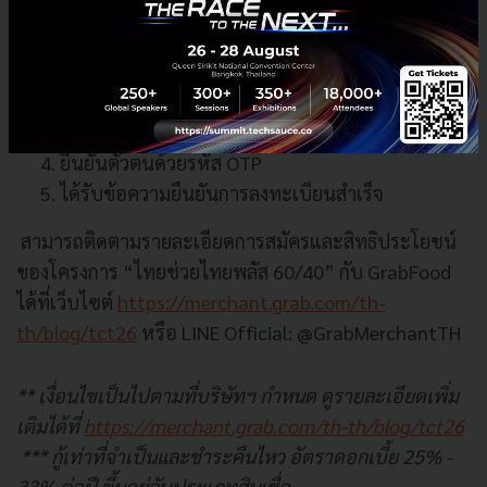
เข้าแอปฯ ถุงเงิน กด “สมัครฟรี” ที่แบนเนอร์
เลือกเข้าร่วมไทยช่วยไทยพลัส 60/40 กับ
แพลตฟอร์ม Grab
คัดลอก “รหัสร้านค้า” จากแอปฯ GrabMerchant
เพื่อกรอกข้อมูลบนแอปฯ ถุงเงิน
ยืนยันตัวตนด้วยรหัส OTP
ได้รับข้อความยืนยันการลงทะเบียนสำเร็จ
สามารถติดตามรายละเอียดการสมัครและสิทธิประโยชน์
ของโครงการ “ไทยช่วยไทยพลัส 60/40” กับ GrabFood
ได้ที่เว็บไซต์
https://merchant.grab.com/th-
th/blog/tct26
หรือ LINE Official: @GrabMerchantTH
** เงื่อนไขเป็นไปตามที่บริษัทฯ กำหนด ดูรายละเอียดเพิ่ม
เติมได้ที่
https://merchant.grab.com/th-th/blog/tct26
*** กู้เท่าที่จำเป็นและชำระคืนไหว อัตราดอกเบี้ย 25% -
33% ต่อปี ขึ้นอยู่กับประเภทสินเชื่อ