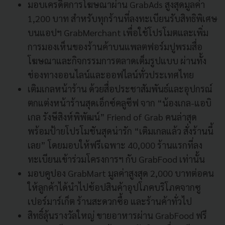
มอบเครดิตการโฆษณาผ่าน GrabAds สูงสุดมูลค่า
1,200 บาท สำหรับทุกร้านที่ลงทะเบียนรับสิทธิพิเศษ
บนแอปฯ GrabMerchant เพื่อใช้โปรโมตและเพิ่ม
การมองเห็นของร้านค้าบนแพลตฟอร์มปูพรมสื่อ
โฆษณาและกิจกรรมการตลาดเต็มรูปแบบ ผ่านทั้ง
ช่องทางออนไลน์และออฟไลน์ทั่วประเทศไทย
เติมเกลหน้าร้าน ด้วยสื่อประชาสัมพันธ์และอุปกรณ์
ตกแต่งหน้าร้านสุดเอ็กซ์คลูซีฟ จาก “น้องเกล-แอบิ
เกล รังษีสิงห์พิพัฒน์” Friend of Grab คนล่าสุด
พร้อมป้ายโปรโมชันสุดน่ารัก “เติมเกลแล้ว สั่งร้านนี้
เลย” โดยมอบให้ฟรีเฉพาะ 40,000 ร้านแรกที่ลง
ทะเบียนเข้าร่วมโครงการฯ กับ GrabFood เท่านั้น
มอบคูปอง GrabMart มูลค่าสูงสุด 2,000 บาทต่อคน
ให้ลูกค้าได้นำไปช้อปสินค้าอุปโภคบริโภคจากซู
เปอร์มาร์เก็ต ร้านสะดวกซื้อ และร้านค้าทั่วไป
สิทธิ์ลุ้นรางวัลใหญ่ ขายอาหารผ่าน GrabFood ฟรี