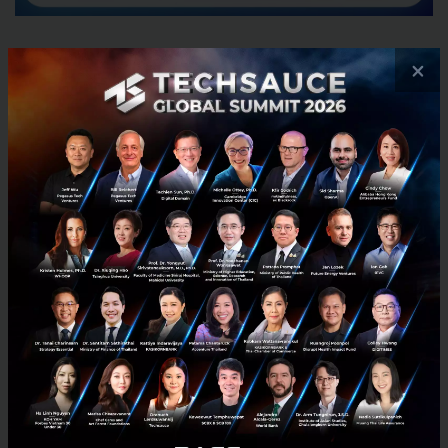
×
สำหรับร้านอาหารศึกษาข้อตกลงและเงื่อนไขการเข้าร่วมแคมเปญ
ได้ตั้งแต่วันที่ 29 พ.ค. 2569 เป็นต้นไป
เข้าแบนเนอร์ โครงการไทยช่วยไทยพลัส 60/40 บน
แอปฯ GrabMerchant
คลิกดูรายละเอียดและ กด “ยอมรับข้อตกลงและ
เงื่อนไข”
ตรวจสอบ “เลขประจำตัวผู้เสียภาษี” ให้ตรงกับใน
แอปฯ ถุงเงิน
สำหรับร้านอาหารลงทะเบียนบนแอปฯถุงเงิน และเลือกเข้าร่วมโค
รงการฯ กับ GrabFood ในวันที่ 10 มิ.ย. 2569 เป็นต้นไป