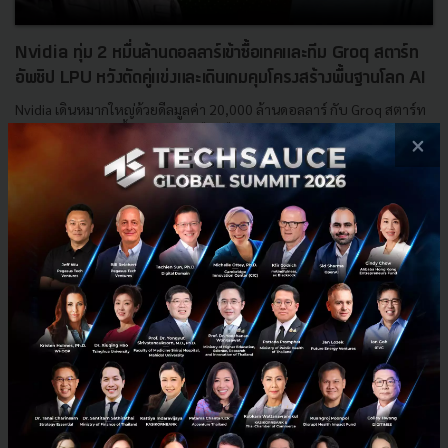
Nvidia ทุ่ม 2 หมื่นล้านดอลลาร์เข้าซื้อเทคและทีม Groq สตาร์ท
อัพชิป LPU หวังตัดคู่แข่งและเดินเกมคุมโครงสร้างพื้นฐานโลก AI
Nvidia เดินหมากใหญ่ด้วยดีลมูลค่า 20,000 ล้านดอลลาร์ กับ Groq สตาร์ท
อัพชิป LPU โดยไม่ซื้อกิจการ แต่เลือกถือสิทธิเทคโนโลยีและดึงทีมแกนหลัก
×
เข้าร่วมทัพ เพื่อเร่งครองเกม AI Inference แล...
ธันวาคม 25, 2025
| By
Techsauce Team
12
Tech & Biz
LPU
groq
nvdia
ai-chip