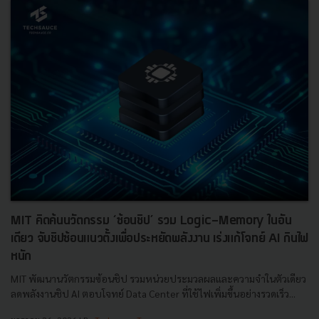
MIT คิดค้นนวัตกรรม ‘ซ้อนชิป’ รวม Logic-Memory ในอัน
เดียว จับชิปซ้อนแนวตั้งเพื่อประหยัดพลังงาน เร่งแก้โจทย์ AI กินไฟ
หนัก
MIT พัฒนานวัตกรรมซ้อนชิป รวมหน่วยประมวลผลและความจำในตัวเดียว
ลดพลังงานชิป AI ตอบโจทย์ Data Center ที่ใช้ไฟเพิ่มขึ้นอย่างรวดเร็ว...