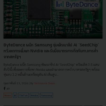
ByteDance ผนึก Samsung ซุ่มพัฒนาชิป AI ‘SeedChip’
หวังลดการพึ่งพา Nvidia และรับมือมาตรการกีดกันทางการค้า
จากสหรัฐฯ
ByteDance ผนึก Samsung พัฒนาชิป AI ‘SeedChip’ หวังผลิต 3.5 แสน
ตัวปีนี้ เพื่อลดการพึ่งพา Nvidia และฝ่ามาตรการคว่ำบาตรสหรัฐฯ พร้อม
ทุ่มงบ 2.2 หมื่นล้านเหรียญดัน AI เต็มสูบ...
กุมภาพันธ์ 13, 2026
| By
Techsauce Team
49
News
AI
TikTok
Nvidia
Samsung