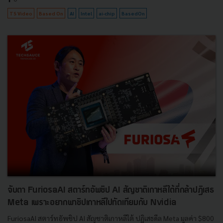
TS Video
Based On
AI
Intel
ai-chip
BasedOn
จับตา FuriosaAI สตาร์ทอัพชิป AI สัญชาติเกาหลีใต้ที่กล้าปฏิเสธ
Meta เพราะอยากพาชิปเกาหลีไปทัดเทียมกับ Nvidia
FuriosaAI สตาร์ทอัพชิป AI สัญชาติเกาหลีใต้ ปฏิเสธดีล Meta มูลค่า $800