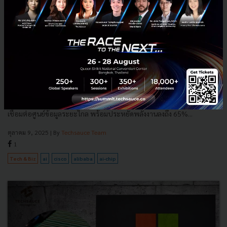
Cisco เปิดตัวชิป 'P200' วางรากฐานใหม่ให้ AI เชื่อมต่อ Data
Center ระยะไกลให้เป็นหนึ่งเดียว
Cisco เปิดตัวชิป P200 นวัตกรรมเครือข่ายสำหรับ AI Data Center ที่ช่วย
เชื่อมต่อศูนย์ข้อมูลระยะไกล พร้อมประหยัดพลังงานลงถึง 65%...
ตุลาคม 9, 2025
| By
Techsauce Team
1
Tech & Biz
ai
cisco
alibaba
ai-chip