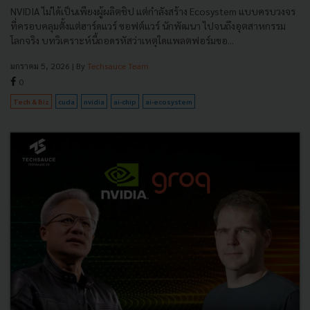
NVIDIA ไม่ได้เป็นเพียงผู้ผลิตชิป แต่กำลังสร้าง Ecosystem แบบครบวงจร
ที่ครอบคลุมตั้งแต่ฮาร์ดแวร์ ซอฟต์แวร์ นักพัฒนา ไปจนถึงอุตสาหกรรม
โลกจริง บทวิเคราะห์นี้ถอดรหัสว่าเหตุใดแพลตฟอร์มขอ...
มกราคม 5, 2026
| By
Techsauce Team
0
Tech & Biz
cuda
nvidia
ai-chip
ai-ecosystem