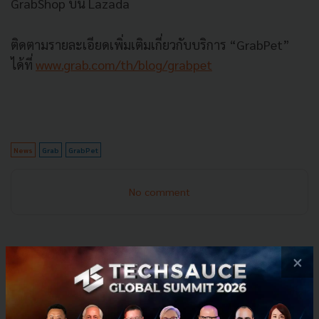
GrabShop บน Lazada
ติดตามรายละเอียดเพิ่มเติมเกี่ยวกับบริการ “GrabPet”
ได้ที่
www.grab.com/th/blog/grabpet
News
Grab
GrabPet
No comment
×