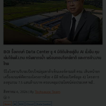
BOI รื้อเกณฑ์ Data Center ชู 4 มิติดันไทยสู่ฮับ AI ยั่งยืน คุม
เข้มใช้พลังงาน ทรัพยากรน้ำ พร้อมตอบโจทย์ชาติ และการจ้างงาน
ไทย
บีโอไอขานรับระเบียบใหม่คุมดาต้าเซ็นเตอร์ตามมติ ครม. เดินหน้ายก
เครื่องเกณฑ์คัดกรองโครงการด้วย 4 มิติ พร้อมเปิดข้อมูล 42 โครงการ
ลงทุนรวม 7.5 แสนล้านบาท ครอบคลุมประโยชน์ต่อประเทศ พลั...
สิงหาคม 6, 2026
| By
Techsauce Team
0
News
AI
BOI
Cloud
Data Center