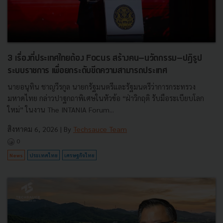
3 เรื่องที่ประเทศไทยต้อง Focus สร้างคน–นวัตกรรม–ปฏิรูป
ระบบราชการ เพื่อยกระดับขีดความสามารถประเทศ
นายอนุทิน ชาญวีรกูล นายกรัฐมนตรีและรัฐมนตรีว่าการกระทรวง
มหาดไทย กล่าวปาฐกถาพิเศษในหัวข้อ “ฝ่าวิกฤติ รับมือระเบียบโลก
ใหม่” ในงาน The INTANIA Forum...
สิงหาคม 6, 2026
| By
Techsauce Team
0
News
ประเทศไทย
เศรษฐกิจไทย