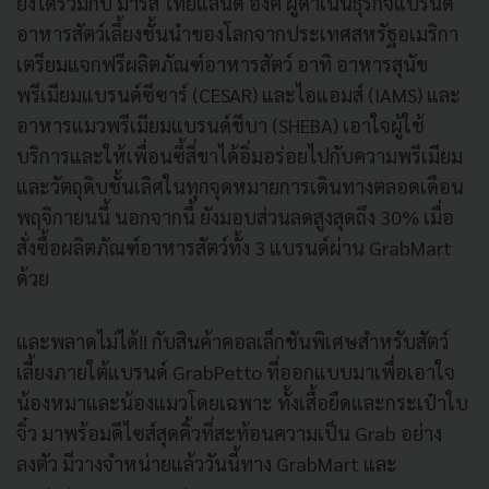
ยังได้ร่วมกับ มาร์ส ไทยแลนด์ อิงค์ ผู้ดำเนินธุรกิจแบรนด์
อาหารสัตว์เลี้ยงชั้นนำของโลกจากประเทศสหรัฐอเมริกา
เตรียมแจกฟรีผลิตภัณฑ์อาหารสัตว์ อาทิ อาหารสุนัข
พรีเมียมแบรนด์ซีซาร์ (CESAR) และไอแอมส์ (IAMS) และ
อาหารแมวพรีเมียมแบรนด์ชีบา (SHEBA) เอาใจผู้ใช้
บริการและให้เพื่อนซี้สี่ขาได้อิ่มอร่อยไปกับความพรีเมียม
และวัตถุดิบชั้นเลิศในทุกจุดหมายการเดินทางตลอดเดือน
พฤจิกายนนี้ นอกจากนี้ ยังมอบส่วนลดสูงสุดถึง 30% เมื่อ
สั่งซื้อผลิตภัณฑ์อาหารสัตว์ทั้ง 3 แบรนด์ผ่าน GrabMart
ด้วย
และพลาดไม่ได้!! กับสินค้าคอลเล็กชันพิเศษสำหรับสัตว์
เลี้ยงภายใต้แบรนด์ GrabPetto ที่ออกแบบมาเพื่อเอาใจ
น้องหมาและน้องแมวโดยเฉพาะ ทั้งเสื้อยืดและกระเป๋าใบ
จิ๋ว มาพร้อมดีไซส์สุดคิ้วที่สะท้อนความเป็น Grab อย่าง
ลงตัว มีวางจำหน่ายแล้ววันนี้ทาง GrabMart และ