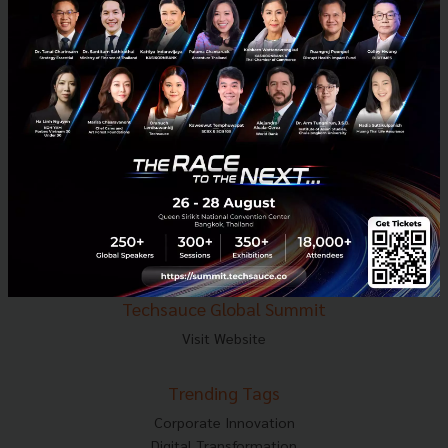
E-mail :
contact@techsauce.co
Tel : 02-001-5375
Mobile : 06-4658-9500
Techsauce Media
About Techsauce
Techsauce Services
Privacy Policy
ส่งบทความ
Techsauce Global Summit
Visit Website
Trending Tags
Corporate Innovation
Digital Transformation