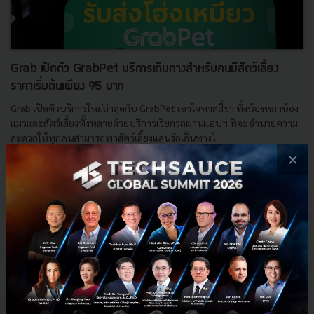
Grab เปิดตัว GrabPet บริการเดินทางสำหรับคนมีสัตว์เลี้ยง
ราคาเริ่มต้นเพียง 95 บาท
Grab เปิดตัวบริการใหม่ล่าสุดกับ GrabPet เอาใจทาสสี่ขา ทั้งน้องหมาน้อง
แมวและสัตว์เลี้ยงทั้งหลายด้วยบริการเรียกรถผ่านแอปฯ ที่จะอำนวยความ
สะดวกให้ทุกคนสามารถพาสัตว์เลี้ยงแสนรักเดินทางไ...
×
ตุลาคม 25, 2021
| By
Techsauce Team
0
News
Grab
GrabPet