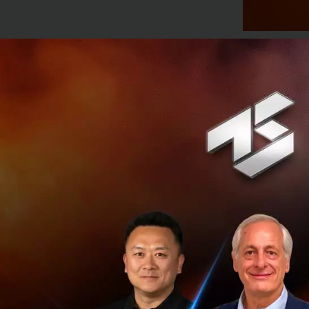
คุณซินดี้
กัว
Co-Fo
ปัจจุบันมี
Pain Poi
อุ้มคนที่ความเสี่ยงส
ไม่สะดวกต่อเหตุฉุก
กล่าว
โดยนับเป็น
I
Thing
มาเก็บข้อมูล
ช่วยให้คุ้มครองได้
ขอความช่วยเหลือต