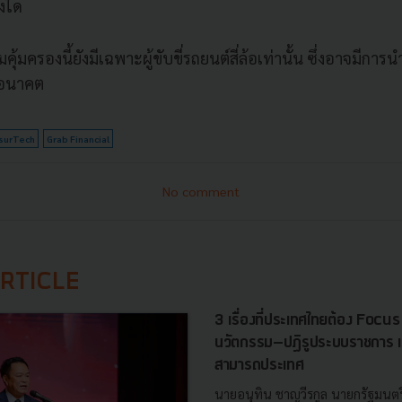
างใด
ุ้มครองนี้ยังมีเฉพาะผู้ขับขี่รถยนต์สี่ล้อเท่านั้น
ซึ่งอาจมีการนำบ
อนาคต
nsurTech
Grab Financial
No comment
RTICLE
3 เรื่องที่ประเทศไทยต้อง Focu
นวัตกรรม–ปฏิรูประบบราชการ เ
สามารถประเทศ
นายอนุทิน ชาญวีรกูล นายกรัฐมนตร