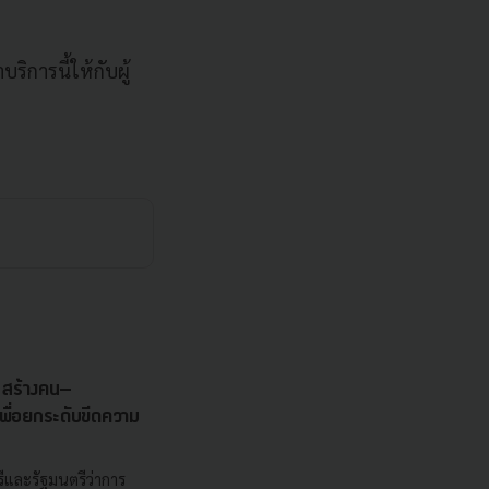
ริการนี้ให้กับผู้
s สร้างคน–
พื่อยกระดับขีดความ
ีและรัฐมนตรีว่าการ