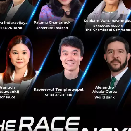
ครองที่เกิดขึ้นความร่วมมือครั้งนี้
มีด้วยกัน
3
ลักษณะ
ได้แก่
G
Grab, Grab Health
ประกันสุขภาพสำหรับผู้ขับ
Grab
ที่ให้บร
Grab Gold
ประกันภัยสำหรับผู้ที่เช่ารถยนต์ขับกับ
Grab
ที่ม
ันภัยทั้ง
3
ตัวมีราคาต่ำกว่าท้องตลาด ซึ่ง
อาจต่ำกว่ามากถึง
2