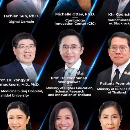
b
ของ
Sunday
ตรงกับแนวคิดที่อยากสนับสนุน
Part-time Eco
ขับขี่ที่มีลักษณะงานไม่ประจำ
ซึ่งผู้ขับ
Grab
เองก็ติดปัญหาไม่ส
ละไม่สามารถเข้าถึงประกันสุขภาพเหมือนพนักงานประจำได้
”