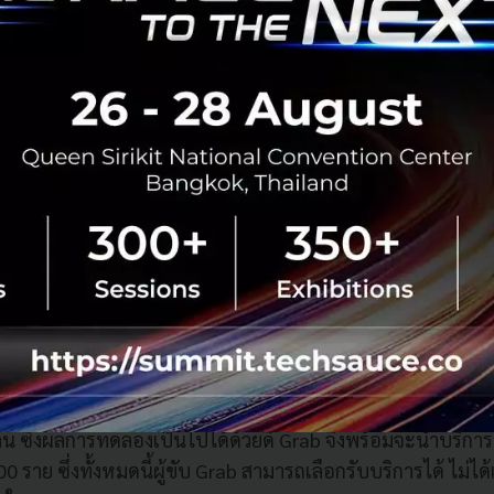
กรรมการผู้จัดการใหญ่
บริษัท
แกร็บแท็กซี่
(
ประเทศไทย
)
จำกัด
หลักของ
Grab
ในการพัฒนาการเดินทางของผู้คน
รวมถึงสร้างค
ที่มีคุณค่าต่อพวกเขา
ทั้งนี้
Grab
มุ่งมั่นพัฒนาชีวิตของ
Partner
ต
ะเทศไทย
พเราะเชื่อว่าจะส่งผลถึงคุณภาพการให้บริการ
งระบบประกันภัยของ
Sunday
ตั้งแต่เมื่อช่วงปลายปี
2017
ที่ผ
คน
ซึ่งผลการทดลองเป็นไปได้ด้วยดี
Grab
จึงพร้อมจะนำบริการนี้
00
ราย
ซึ่งทั้งหมดนี้ผู้ขับ
Grab
สามารถเลือกรับบริการได้
ไม่ได