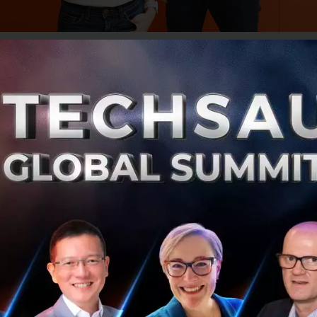
under
และ
CEO
ของบริษัท
ซันเดย์
อินส์
จำกัด
เผยว่า
“
บริการปร
nt
อยู่
3
อย่าง
ได้แก่
มีราคาสูง
เพราะมักออกราคาแบบเฉลี่ย
คนท
ูง
,
มีความซับซ้อนจากการใช้ภาษาทางกฏหมาย
และประสบการณ
เฉินทั้งหลาย
แต่
Sunday
ได้นำเทคโนโลยีหลากหลายมาใช้เพื่
nsurTech
รายแรกของไทยด้วยการนำเทคโนโลยี
AI, Big Data
ของลูกค้า
จากนั้นก็เริ่มออกแบบกรมธรรภ์ที่เหมาะสมกับพฤติกรร
ตรงจุด
มีราคาที่เหมาะสม
และ
Sunday
ยังมี
Application
รองรั
่างๆ
ที่สามารถทำได้รวดเร็วด้วย