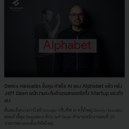
Demis Hassabis ขึ้นคุม หัวเรือ AI ของ Alphabet แล้ว หลัง
Jeff Dean พนักงานระดับตำนานลาออกไปตั้ง Startup ของตัว
เอง
สั่นสะเทือนวงการไอที Google ปรับทัพ AI ครั้งใหญ่ Demis Hassabis
สละเก้าอี้คุม DeepMind ด้าน Jeff Dean ตำนานพนักงานคนที่ 30
ประกาศลาออกตั้งบริษัทใหม่...