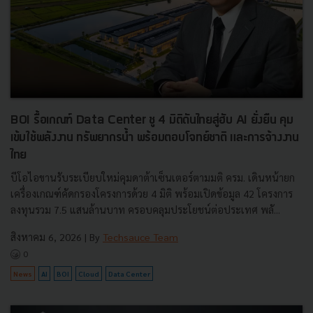
BOI รื้อเกณฑ์ Data Center ชู 4 มิติดันไทยสู่ฮับ AI ยั่งยืน คุม
เข้มใช้พลังงาน ทรัพยากรน้ำ พร้อมตอบโจทย์ชาติ และการจ้างงาน
ไทย
บีโอไอขานรับระเบียบใหม่คุมดาต้าเซ็นเตอร์ตามมติ ครม. เดินหน้ายก
เครื่องเกณฑ์คัดกรองโครงการด้วย 4 มิติ พร้อมเปิดข้อมูล 42 โครงการ
ลงทุนรวม 7.5 แสนล้านบาท ครอบคลุมประโยชน์ต่อประเทศ พลั...
สิงหาคม 6, 2026
| By
Techsauce Team
0
News
AI
BOI
Cloud
Data Center