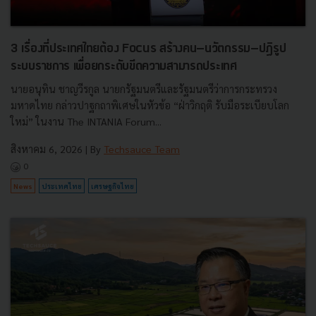
3 เรื่องที่ประเทศไทยต้อง Focus สร้างคน–นวัตกรรม–ปฏิรูป
ระบบราชการ เพื่อยกระดับขีดความสามารถประเทศ
นายอนุทิน ชาญวีรกูล นายกรัฐมนตรีและรัฐมนตรีว่าการกระทรวง
มหาดไทย กล่าวปาฐกถาพิเศษในหัวข้อ “ฝ่าวิกฤติ รับมือระเบียบโลก
ใหม่” ในงาน The INTANIA Forum...
สิงหาคม 6, 2026
| By
Techsauce Team
0
News
ประเทศไทย
เศรษฐกิจไทย