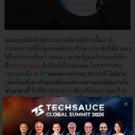
คุณอรนุชเปิดด้วยคำถามชวนคิด หลังจากนั้นเล่าถึง
ประสบการณ์ที่ไปดูเทรนด์ต่างๆ ทั่วโลก เช่น ต้นปีที่ผ่านมา
ได้ไปร่วมงานที่ MIT Media Lab สหรัฐอเมริกา และได้รับ
ฟัง
Pattie Maes
นักวิจัยที่เป็น Speaker ในรายการของ
TED กล่าวถึง AI ว่า
"ตลอดการทำงาน 30 กว่าปี ไม่มีช่วง
เวลาไหนที่ AI เข้ามาเปลี่ยนแปลงวงการมากที่สุดเท่ากับ
ช่วงเวลานี้"
ซึ่งก็คือ ช่วงเวลา 6 เดือนที่ผ่านมา และจริงๆ
แล้ว AI มีมานาน 70 กว่าปี แต่ตอนนี้เป็นเทคโนโลยีที่ใกล้
×
ตัวอย่างมาก
ข้อมูลจาก
Mckinsey
บอกไว้ว่า เทคโนโลยีมีหลากหลาย
รูปแบบ เช่น Blockchain, Web 3, Clean Energy แต่ไม่มี