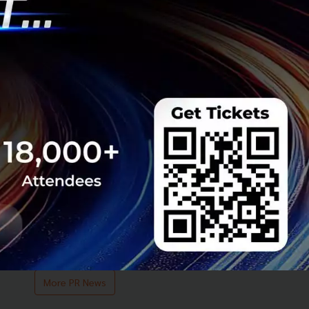
Team
0
PR News
hr
hrtech
HR Technology
ฟิวชั่น โซลูชั่น
Betagro Ventures จับเท
รนด์ผู้บริโภคยุคดิจิทัล ชูโมเดล
ครัวเดลิเวอรี ปลดล็อก SME
เติบโตรับวิถีอาหารออนไลน์
กรกฎาคม 22, 2026
| By
Techsauce
Team
0
PR News
Foodtech
Dishdash
SME Business
Cloud Kitchen
More PR News