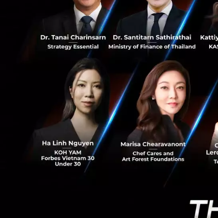
บางคำถามตอนสัมภาษณ์งานที่ฟังดูเหมือนจะง่ายกลับกลา
คือคำถามยอดฮิตอย่าง ‘ทำไมถึงอยากทำงานที่นี่’
สิงหาคม 5, 2026
by
Techsauce Team
0
Saucy Thoughts
การทำงาน
interview
สัมภาษณ์งาน