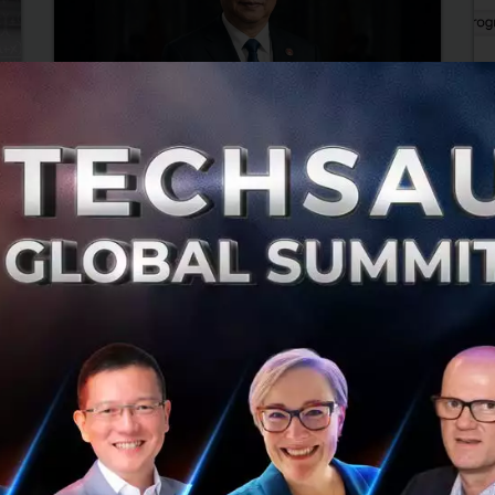
จีนผลิต ‘เครื่องพิมพ์ชิป’ สำเร็จ แบบเดียวกับที่
Ge
ASML เคยผูกขาด
24 
สม
กรกฎาคม 30, 2026
| By
Techsauce Team
0
กร
0
AI
ai
asml
สหรัฐฯ-จีน-เทคโนโลยี
AI
Go
Art