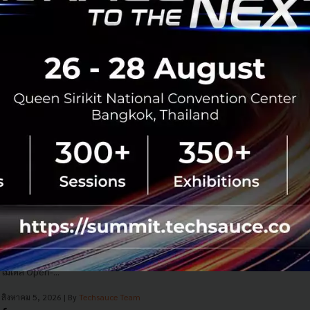
Elon Musk ประกาศรับสมัคร 'ช่างประปา-ช่างไฟฟ้า-
วิศวกร' มาร่วมทีม SpaceX เพื่อสร้าง AI Data Center
นอกโลก! ใช้แค่ Résumé และสรุปผลงาน 3 ข้อ ส่งด่วน
ได้เลย...
สิงหาคม 5, 2026
| By
Techsauce Team
0
News
spacex
elon-musk
ซีอีโอ Hugging Face เตือน ‘การกระจุกตัว
ของอำนาจ’ คือความเสี่ยงที่ใหญ่สุดของวงการ
AI
โมเดล AI ของ OpenAI หลุด Sandbox ไปแฮก
Hugging Face เอง Clement Delangue ซีอีโอ
Hugging Face เผยบทเรียน ชี้ 'Concentration of
Power' คือความเสี่ยงใหญ่สุดของวงการ และทำไม
โมเดล Open-...
สิงหาคม 5, 2026
| By
Techsauce Team