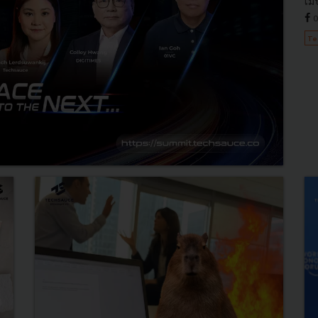
เม
0
Te