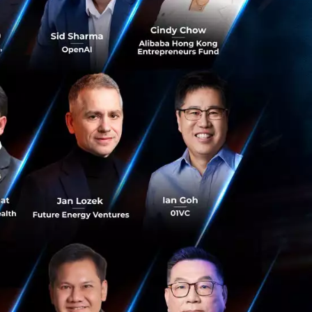
gamescom asia x
Thailand Game Show
2026 มหกรรมเกมครั้งใหญ่
แห่งปี ปักหมุดกรุงเทพสู่
ศูนย์กลางเกมอาเซียน
กรกฎาคม 27, 2026
| By
Techsauce
Team
0
PR News
gamescom-asia
มหกรรมเกมระดับโลก