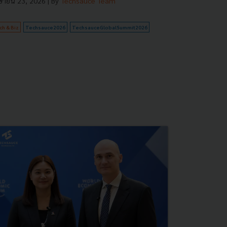
ษายน 23, 2026
| By
Techsauce Team
ch & Biz
Techsauce2026
TechsauceGlobalSummit2026