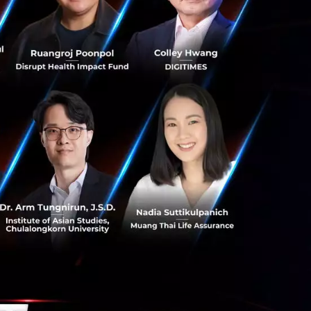
Conicle เปิดตัว 'Conicle
Skills' แพลตฟอร์มพัฒนา
ทักษะแห่งอนาคต พลิกองค์กรสู่
Skills-Based อัปเกรด
แรงงานไทยรับมือทุกวิกฤต
กรกฎาคม 27, 2026
| By
Techsauce
Team
0
PR News
แรงงาน
conicle
การเรียน
ประเทศไทย
ฟิวชั่น โซลูชั่น ตั้ง ‘ธนธรณ์ ชูชาติ
พงษ์’ นำทัพ HR Technology
ชู AI เป็นหัวใจการบริหาร
บุคลากรยุคใหม่
กรกฎาคม 27, 2026
| By
Techsauce