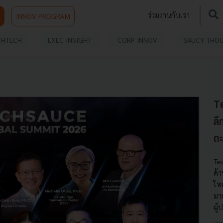
ร่วมงานกับเรา
INNOV PROGRAM
THTECH
EXEC INSIGHT
CORP INNOV
SAUCY THO
T
ลึ
ตะ
Te
ด้
ใหญ
มาก
ผู