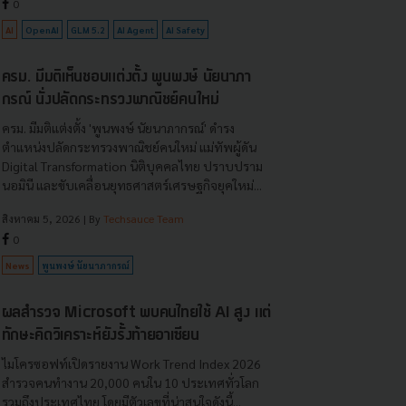
0
AI
OpenAI
GLM 5.2
AI Agent
AI Safety
ครม. มีมติเห็นชอบแต่งตั้ง พูนพงษ์ นัยนาภา
กรณ์ นั่งปลัดกระทรวงพาณิชย์คนใหม่
ครม. มีมติแต่งตั้ง 'พูนพงษ์ นัยนาภากรณ์' ดำรง
ตำแหน่งปลัดกระทรวงพาณิชย์คนใหม่ แม่ทัพผู้ดัน
Digital Transformation นิติบุคคลไทย ปราบปราม
นอมินี และขับเคลื่อนยุทธศาสตร์เศรษฐกิจยุคใหม่...
สิงหาคม 5, 2026
| By
Techsauce Team
0
News
พูนพงษ์ นัยนาภากรณ์
ผลสำรวจ Microsoft พบคนไทยใช้ AI สูง แต่
ทักษะคิดวิเคราะห์ยังรั้งท้ายอาเซียน
ไมโครซอฟท์เปิดรายงาน Work Trend Index 2026
สำรวจคนทำงาน 20,000 คนใน 10 ประเทศทั่วโลก
รวมถึงประเทศไทย โดยมีตัวเลขที่น่าสนใจดังนี้...