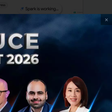
×
mini Spark ผู้ช่วย AI Agent ทำงานแทนเรา
ชั่วโมง เปิดให้คนไทยได้ทดลองใช้แล้ว เริ่มที่
าชิก Google AI Pro ก่อน
กฎาคม 30, 2026
| By
Techsauce Team
Google
Gemini
AI Agent
Thailand
Gemini Spark
ogle AI Pro
Google Workspace
Gemini 3.5 Flash
ificial Intelligence