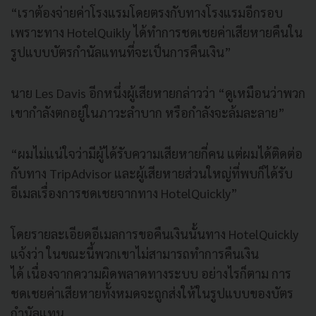
“
เราต้องจ่ายค่าโรงแรมโดยตรงกับทางโรงแรมอีกรอบ
เพราะทาง
HotelQuikly
ได้ทำการชดเชยค่าเสียหายคืนใน
รูปแบบบัตรกำนัลแทนที่จะเป็นการคืนเงิน
”
นาย
Les Davis
อีกหนึ่งผู้เสียหายกล่าวว่า
“
ดูเหมือนว่าพวก
เขากำลังตกอยู่ในภาวะลำบาก
หรือกำลังจะล้มละลาย
”
“
ผมไม่แน่ใจว่ามีผู้ได้รับความเสียหายกี่คน
แต่ผมได้ติดต่อ
กับทาง
TripAdvisor
และผู้เสียหายส่วนใหญ่ที่พบก็ได้รับ
อีเมลเรื่องการชดเชยจากทาง
HotelQuickly”
โดยรายละเอียดอีเมลการขอคืนเงินนั้นทาง
HotelQuickly
แจ้งว่า
ในขณะนี้
พวกเขาไม่สามารถทำการคืนเงิน
ได้
เนื่องจากความผิดพลาดทางระบบ
อย่างไรก็ตาม
การ
ชดเชยค่าเสียหายทั้งหมดจะถูกส่งให้ในรูปแบบของบัตร
กำนัลแทน