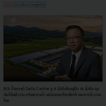
News
ประเทศไทย
เศรษฐกิจไทย
BOI รื้อเกณฑ์ Data Center ชู 4 มิติดันไทยสู่ฮับ AI ยั่งยืน คุม
เข้มใช้พลังงาน ทรัพยากรน้ำ พร้อมตอบโจทย์ชาติ และการจ้างงาน
ไทย