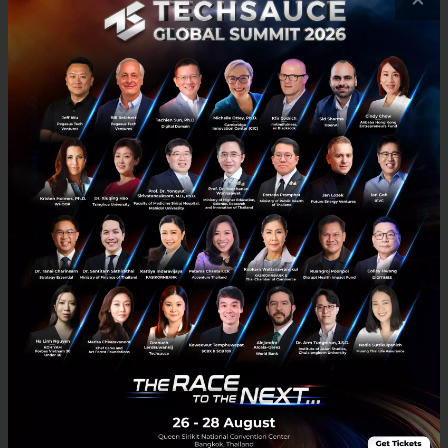
หลายสาขาตั้งอยู่ในเมืองใหญ่ภายในภูมิภาค รวมถึง
กรุงเทพฯ
บริษัทแม่ของ
HotelQuickly
คือบริษัทผู้ให้บริการด้านการ
ชำระเงินอย่าง
Rising Sun Merchant Services
มี
สำนักงานใหญ่อยู่ที่สิงคโปร์
โดยการจองโรงแรมส่วนใหญ่
ไม่ได้ทำผ่านกับทางโรงแรมโดยตรง
แต่จะเป็นการทำผ่าน
พ่อค้าคนกลาง
อ้างอิง
Independent
,
Daily Mail
,
Straits Times
,
Techsauce
News
Trivago
TripAdvisor
้hotelquickly
No comment