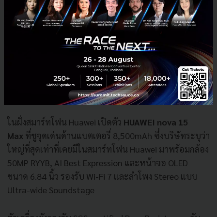
ในฝั่งสมาร์ทโฟน Huawei เปิดตัว
HUAWEI nova 15
Max
ที่ชูจุดเด่นด้านแบตเตอรี่ 8,500mAh ซึ่งบริษัทระบุว่า
ใหญ่ที่สุดเท่าที่เคยมีในสมาร์ทโฟน Huawei มาพร้อมกล้อง
50MP RYYB, AI Best Expression และหน้าจอ OLED
ขนาด 6.84 นิ้ว รองรับ Wi-Fi 7 และลำโพง Stereo แบบ
Ultra-wide Soundstage