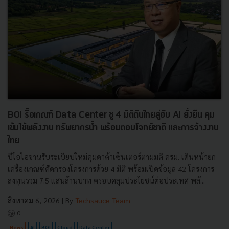
BOI รื้อเกณฑ์ Data Center ชู 4 มิติดันไทยสู่ฮับ AI ยั่งยืน คุม
เข้มใช้พลังงาน ทรัพยากรน้ำ พร้อมตอบโจทย์ชาติ และการจ้างงาน
ไทย
บีโอไอขานรับระเบียบใหม่คุมดาต้าเซ็นเตอร์ตามมติ ครม. เดินหน้ายก
เครื่องเกณฑ์คัดกรองโครงการด้วย 4 มิติ พร้อมเปิดข้อมูล 42 โครงการ
ลงทุนรวม 7.5 แสนล้านบาท ครอบคลุมประโยชน์ต่อประเทศ พลั...
สิงหาคม 6, 2026
| By
Techsauce Team
0
News
AI
BOI
Cloud
Data Center