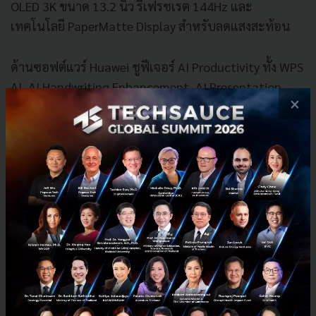
OLED 3K ขนาด 13.2 นิ้ว รีเฟรชเรต 144Hz และ
เทคโนโลยี PaperMatte Display สำหรับลดแสงสะท้อน
ด้านซอฟต์แวร์ Huawei ชูฟีเจอร์ AI Productivity ทั้ง WPS
AI, AI Handwriting Enhancement, AI Presentation
×
Generation รวมถึงรองรับ Huawei Glide Keyboard และ
M-Pencil Pro สำหรับสายครีเอเตอร์และการทำงานระดับ
มืออาชีพ
สมาร์ทโฟนแบตเตอรี่ 8,500mAh ที่ใหญ่ที่สุดของ
Huawei