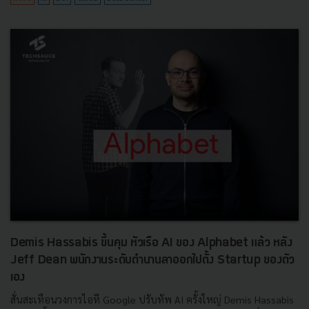
Demis Hassabis ขึ้นคุม หัวเรือ AI ของ Alphabet แล้ว หลัง
Jeff Dean พนักงานระดับตำนานลาออกไปตั้ง Startup ของตัว
เอง
สั่นสะเทือนวงการไอที Google ปรับทัพ AI ครั้งใหญ่ Demis Hassabis