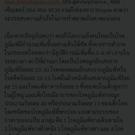
www.interpharma.co.th
,ไลน์ @interpharma , คอล
เซ็นเตอร์ 094-956-9536 รวมถึงช่องทาง Shopee คาดว่า
จะประสบความสำเร็จในการทำตลาดเกินคาดแน่นอน
เนื่องจากปัจจุบันพบว่า คนทั่วโลกรวมถึงคนไทยเป็นโรค
ภูมิแพ้มีจำนวนเพิ่มขึ้นอย่างเห็นได้ชัด ซึ่งจากการสำรวจ
ในประเทศไทยพบว่า มีอุบัติการณ์เพิ่มขึ้น 3-4 เท่า ภายใน
ระยะเวลา 40 ปีที่ผ่านมา โดยเป็นโรคจมูกอักเสบจาก
ภูมิแพ้ร้อยละ 23-30 โรคหลอดลมอักเสบจากภูมิแพ้หรือ
โรคหืดร้อยละ 20-15 โรคผื่นผิวหนังอักเสบจากภูมิแพ้ร้อย
ละ 15 และโรคแพ้อาหารร้อยละ 5 ซึ่งจะพบในเด็กสูงกว่า
ในผู้ใหญ่ และเด็กไทยมีอาการของโรคภูมิแพ้ทางจมูก
ประมาณร้อยละ 40 หรือประมาณร้อยละ 13 ของเด็กไทย
โดยชนิดของโรคภูมิแพ้ที่พบบ่อย แบ่งตามระบบของ
ร่างกายออกเป็น 4 กลุ่ม คือ 1.โรคภูมิแพ้ทางเดินหายใจ
2.โรคภูมิแพ้ทางผิวหนัง 3.โรคภูมิแพ้ทางตา และ 4.โรค