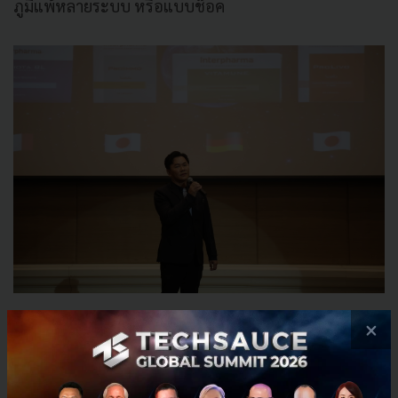
ภูมิแพ้หลายระบบ หรือแบบช๊อค
×
“สิ้นปี 2564 นี้ บริษัทฯ ตั้งเป้ายอดขายผลิตภัณฑ์ทั้ง 4 ตัว
น่าจะมีไม่ต่ำกว่า 60 ล้านบาท แบ่งเป็นผลิตภัณฑ์
ProBiota BL 30 ล้านบาท ,ผลิตภัณฑ์ ProImmo 10 ล้าน