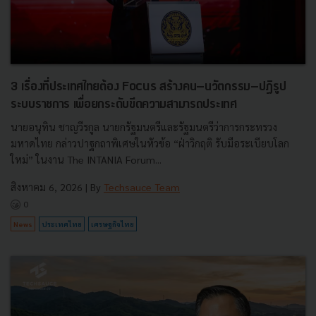
3 เรื่องที่ประเทศไทยต้อง Focus สร้างคน–นวัตกรรม–ปฏิรูป
ระบบราชการ เพื่อยกระดับขีดความสามารถประเทศ
นายอนุทิน ชาญวีรกูล นายกรัฐมนตรีและรัฐมนตรีว่าการกระทรวง
มหาดไทย กล่าวปาฐกถาพิเศษในหัวข้อ “ฝ่าวิกฤติ รับมือระเบียบโลก
ใหม่” ในงาน The INTANIA Forum...
สิงหาคม 6, 2026
| By
Techsauce Team
0
News
ประเทศไทย
เศรษฐกิจไทย