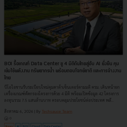
BOI รื้อเกณฑ์ Data Center ชู 4 มิติดันไทยสู่ฮับ AI ยั่งยืน คุม
เข้มใช้พลังงาน ทรัพยากรน้ำ พร้อมตอบโจทย์ชาติ และการจ้างงาน
ไทย
บีโอไอขานรับระเบียบใหม่คุมดาต้าเซ็นเตอร์ตามมติ ครม. เดินหน้ายก
เครื่องเกณฑ์คัดกรองโครงการด้วย 4 มิติ พร้อมเปิดข้อมูล 42 โครงการ
ลงทุนรวม 7.5 แสนล้านบาท ครอบคลุมประโยชน์ต่อประเทศ พลั...
สิงหาคม 6, 2026
| By
Techsauce Team
0
News
AI
BOI
Cloud
Data Center