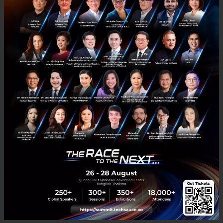
บาท และผลิตภัณฑ์ Vitamune 10 ล้านบาท และ
ผลิตภัณฑ์ Vita Detozzi 10 ล้านบาท”
ดร.ตฤณวรรธน์ กล่าวว่า นอกจาก 4 ผลิตภัณฑ์ดังกล่าว
บริษัทฯ ยังได้นำผลิตภัณฑ์ ProLivo นวัตกรรมโภชนเภสัช
เพื่อการดูแลตับแบบครบวงจร ที่วิจัยและพัฒนาใน
ประเทศ ญี่ปุ่น รวมสารอาหาร สารสกัดจากธรรมชาติ และ
วิตามิน แร่ธาตุ มากถึง 20 ชนิด เพื่อบำรุง ปกป้อง และ
ฟื้นฟู การทำงานของตับ และสำหรับผู้ที่ดื่มแอลกอฮอล์
เป็นประจำ และ มีภาวะไขมันแทรกตับ เข้ามาทำตลาด
เสริมทัพด้วย พร้อมตั้งเป้ายอดขายไม่ต่ำกว่า 30 ล้านบาท
ในสิ้นปี 2564
“อยากให้ผู้บริโภคมั่นใจในผลิตภัณฑ์สินค้าทุกกลุ่มของบริ
ษัทฯ เพราะเราเป็นบริษัทฯ ที่ทำครบวงจร มีทั้งยา อาหาร
เสริม เวชสำอาง เครื่องมือแพทย์ และโปรไบโอติก ที่เป็น