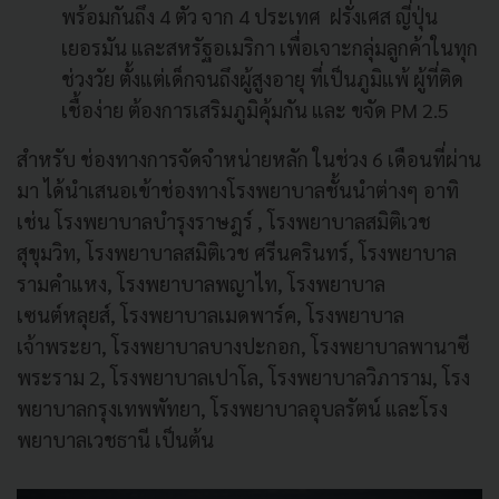
พร้อมกันถึง 4 ตัว จาก 4 ประเทศ ฝรั่งเศส ญี่ปุ่น
เยอรมัน และสหรัฐอเมริกา เพื่อเจาะกลุ่มลูกค้าในทุก
ช่วงวัย ตั้งแต่เด็กจนถึงผู้สูงอายุ ที่เป็นภูมิแพ้ ผู้ที่ติด
เชื้อง่าย ต้องการเสริมภูมิคุ้มกัน และ ขจัด PM 2.5
สำหรับ ช่องทางการจัดจำหน่ายหลัก ในช่วง 6 เดือนที่ผ่าน
มา ได้นำเสนอเข้าช่องทางโรงพยาบาลชั้นนำต่างๆ อาทิ
เช่น โรงพยาบาลบำรุงราษฎร์ , โรงพยาบาลสมิติเวช
สุขุมวิท, โรงพยาบาลสมิติเวช ศรีนครินทร์, โรงพยาบาล
รามคำแหง, โรงพยาบาลพญาไท, โรงพยาบาล
เซนต์หลุยส์, โรงพยาบาลเมดพาร์ค, โรงพยาบาล
เจ้าพระยา, โรงพยาบาลบางปะกอก, โรงพยาบาลพานาซี
พระราม 2, โรงพยาบาลเปาโล, โรงพยาบาลวิภาราม, โรง
พยาบาลกรุงเทพพัทยา, โรงพยาบาลอุบลรัตน์ และโรง
พยาบาลเวชธานี เป็นต้น