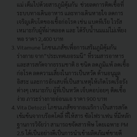
แม่ เต็มไปด้วยสารภูมิคุ้มกัน ช่วยลดการติดเชื้อที่
ระบบทางเดินอาหาร และทางเดินหายใจ ลดการ
เจริญเติบโตของเชื้อก่อโรค เช่น แบคทีเรีย ไวรัส
เหมาะกับผู้ที่ผ่าคลอด และ ได้รับน้ำนมแม่ไม่เพียง
พอ ราคา 2,400 บาท
Vitamune โภชนเภสัชเพื่อการเสริมภูมิคุ้มกัน
ร่างกาย จาก”ประเทศเยอรมนี” ที่รวมสารอาหาร
และสารสกัดจากธรรมชาติ 8 ชนิด ลดภูมิแพ้ ลดเชื้อ
ก่อโรค ลดความเสี่ยงในการเป็นหวัด ต้านอนุมูล
อิสระ และการอักเสบที่เป็นสาเหตุให้เกิดโรคเรื้อรัง
ต่างๆ เหมาะกับ ผู้ที่เป็นหวัด เจ็บคอบ่อยๆ ติดเชื้อ
ง่าย ภาวะร่างกายอ่อนแอ ราคา 900 บาท
Vita Detozzi โภชนเภสัชจากอเมริกา เป็นสารสกัด
เข้มข้นจากบร๊อคโคลี่ ที่ให้สาร ซัลโฟราเฟน ที่มีหลัก
ฐานการวิจัยว่า สามารถขจัดสารพิษ โดยเฉพาะ PM
2.5 ได้เป็นอย่างดีเป็นการนำเข้าผลิตภัณฑ์ขายดี