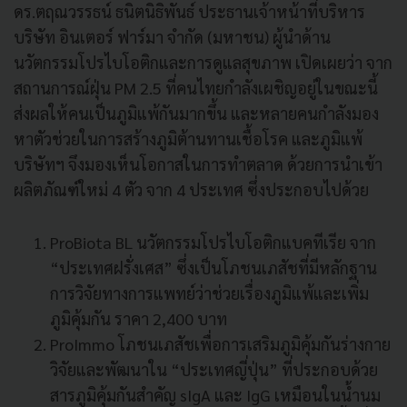
ดร.ตฤณวรรธน์ ธนิตนิธิพันธ์ ประธานเจ้าหน้าที่บริหาร
บริษัท อินเตอร์ ฟาร์มา จำกัด (มหาชน) ผู้นำด้าน
นวัตกรรมโปรไบโอติกและการดูแลสุขภาพ เปิดเผยว่า จาก
สถานการณ์ฝุ่น PM 2.5 ที่คนไทยกำลังเผชิญอยู่ในขณะนี้
ส่งผลให้คนเป็นภูมิแพ้กันมากขึ้น และหลายคนกำลังมอง
หาตัวช่วยในการสร้างภูมิต้านทานเชื้อโรค และภูมิแพ้
บริษัทฯ จึงมองเห็นโอกาสในการทำตลาด ด้วยการนำเข้า
ผลิตภัณฑ์ใหม่ 4 ตัว จาก 4 ประเทศ ซึ่งประกอบไปด้วย
ProBiota BL นวัตกรรมโปรไบโอติกแบคทีเรีย จาก
“ประเทศฝรั่งเศส” ซึ่งเป็นโภชนเภสัชที่มีหลักฐาน
การวิจัยทางการแพทย์ว่าช่วยเรื่องภูมิแพ้และเพิ่ม
ภูมิคุ้มกัน ราคา 2,400 บาท
ProImmo โภชนเภสัชเพื่อการเสริมภูมิคุ้มกันร่างกาย
วิจัยและพัฒนาใน “ประเทศญี่ปุ่น” ที่ประกอบด้วย
สารภูมิคุ้มกันสำคัญ sIgA และ IgG เหมือนในน้ำนม