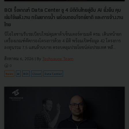
BOI รื้อเกณฑ์ Data Center ชู 4 มิติดันไทยสู่ฮับ AI ยั่งยืน คุม
เข้มใช้พลังงาน ทรัพยากรน้ำ พร้อมตอบโจทย์ชาติ และการจ้างงาน
ไทย
บีโอไอขานรับระเบียบใหม่คุมดาต้าเซ็นเตอร์ตามมติ ครม. เดินหน้ายก
เครื่องเกณฑ์คัดกรองโครงการด้วย 4 มิติ พร้อมเปิดข้อมูล 42 โครงการ
ลงทุนรวม 7.5 แสนล้านบาท ครอบคลุมประโยชน์ต่อประเทศ พลั...
สิงหาคม 6, 2026
| By
Techsauce Team
0
News
AI
BOI
Cloud
Data Center