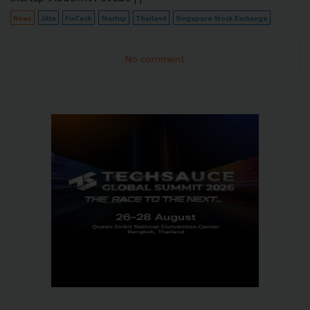
News
Jitta
FinTech
Startup
Thailand
Singapore Stock Exchange
No comment