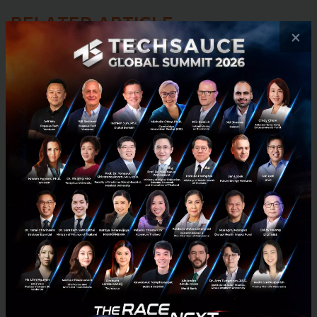
RELATED ARTICLE
×
3 เรื่องที่ประเทศไทยต้อง Focus สร้างคน–นวัตกรรม–ปฏิรูป
ระบบราชการ เพื่อยกระดับขีดความสามารถประเทศ
นายอนุทิน ชาญวีรกูล นายกรัฐมนตรีและรัฐมนตรีว่าการกระทรวง