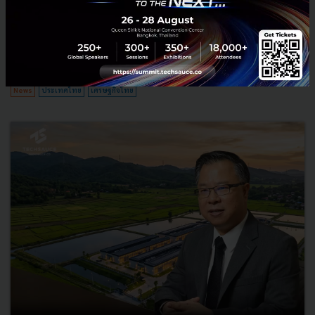
มหาดไทย กล่าวปาฐกถาพิเศษในหัวข้อ “ฝ่าวิกฤติ รับมือระเบียบโลก
ใหม่” ในงาน The INTANIA Forum...
สิงหาคม 6, 2026
| By
Techsauce Team
0
News
ประเทศไทย
เศรษฐกิจไทย