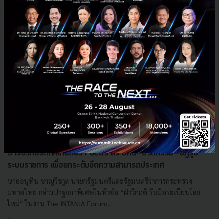
3 เรื่องที่ประเทศไทยต้อง Focus สร้างคน–นวัตกรรม–ปฏิรูป
ระบบราชการ เพื่อยกระดับขีดความสามารถประเทศ
นายอนุทิน ชาญวีรกูล นายกรัฐมนตรีและรัฐมนตรีว่าการกระทรวง
มหาดไทย กล่าวปาฐกถาพิเศษในหัวข้อ “ฝ่าวิกฤติ รับมือระเบียบโลก
ใหม่” ในงาน The INTANIA Forum...