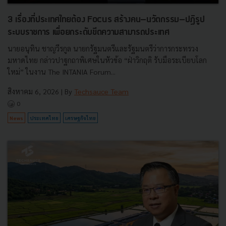
3 เรื่องที่ประเทศไทยต้อง Focus สร้างคน–นวัตกรรม–ปฏิรูป
ระบบราชการ เพื่อยกระดับขีดความสามารถประเทศ
นายอนุทิน ชาญวีรกูล นายกรัฐมนตรีและรัฐมนตรีว่าการกระทรวง
มหาดไทย กล่าวปาฐกถาพิเศษในหัวข้อ “ฝ่าวิกฤติ รับมือระเบียบโลก
ใหม่” ในงาน The INTANIA Forum...
สิงหาคม 6, 2026
| By
Techsauce Team
0
News
ประเทศไทย
เศรษฐกิจไทย