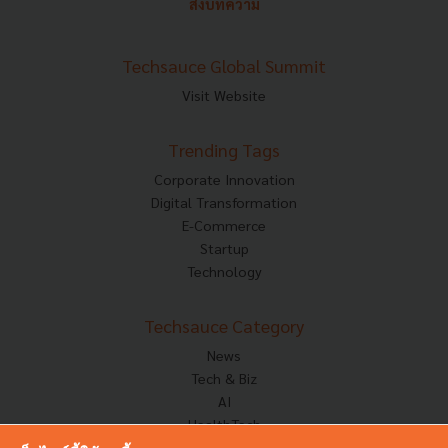
ส่งบทความ
Techsauce Global Summit
Visit Website
Trending Tags
Corporate Innovation
Digital Transformation
E-Commerce
Startup
Technology
Techsauce Category
News
Tech & Biz
AI
HealthTech
Exec Insight