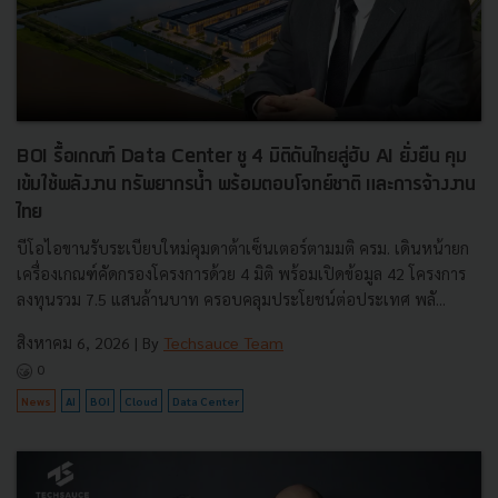
BOI รื้อเกณฑ์ Data Center ชู 4 มิติดันไทยสู่ฮับ AI ยั่งยืน คุม
เข้มใช้พลังงาน ทรัพยากรน้ำ พร้อมตอบโจทย์ชาติ และการจ้างงาน
ไทย
บีโอไอขานรับระเบียบใหม่คุมดาต้าเซ็นเตอร์ตามมติ ครม. เดินหน้ายก
เครื่องเกณฑ์คัดกรองโครงการด้วย 4 มิติ พร้อมเปิดข้อมูล 42 โครงการ
ลงทุนรวม 7.5 แสนล้านบาท ครอบคลุมประโยชน์ต่อประเทศ พลั...
สิงหาคม 6, 2026
| By
Techsauce Team
0
News
AI
BOI
Cloud
Data Center