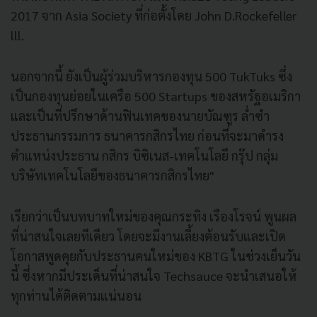
2017 จาก Asia Society ที่ก่อตั้งโดย John D.Rockefeller
lll.
นอกจากนี้ ยังเป็นผู้ร่วมบริหารกองทุน 500 TukTuks ซึ่ง
เป็นกองทุนย่อยในเครือ 500 Startups ของสหรัฐอเมริกา
และเป็นที่ปรึกษาด้านฟินเทคของนายบัณฑูร ล่ำซำ
ประธานกรรมการ ธนาคารกสิกรไทย ก่อนที่จะมาดำรง
ตำแหน่งประธาน กสิกร บิซิเนส-เทคโนโลยี กรุ๊ป กลุ่ม
บริษัทเทคโนโลยีของธนาคารกสิกรไทย"
เรียกว่าเป็นบทบาทใหม่ของคุณกระทิง เรืองโรจน์ พูนผล
ที่น่าสนใจเลยทีเดียว โดยจะมีงานเลี้ยงต้อนรับและเปิด
โอกาสพูดคุยกับประธานคนใหม่ของ KBTG ในช่วงเย็นวัน
นี้ ซึ่งหากมีประเด็นที่น่าสนใจ Techsauce จะนำเสนอให้
ทุกท่านได้ติดตามแน่นอน