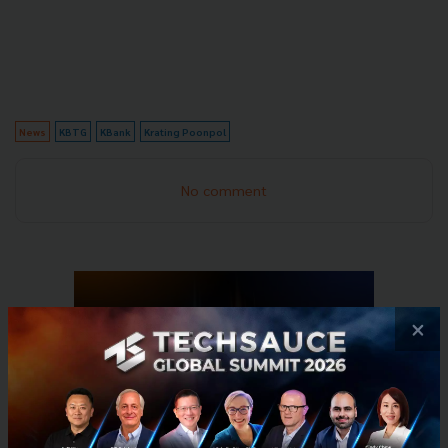
News
KBTG
KBank
Krating Poonpol
No comment
×