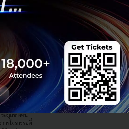
ลายประเภท และเป็น
ด้วยเทคโนโลยี AI
ัฐในเวลา 3 ปีที่
การโจรกรรมทางการ
นทุกๆ วัน ยากจน
ละตรวจสอบจึงได้
ุจริต ธนาคาร TSB
การตรวจจับบัญชีม้า
มินความเสี่ยง โดย
รมทางการเงินของ
้อมูลข้างต้น
การโจรกรรมที่