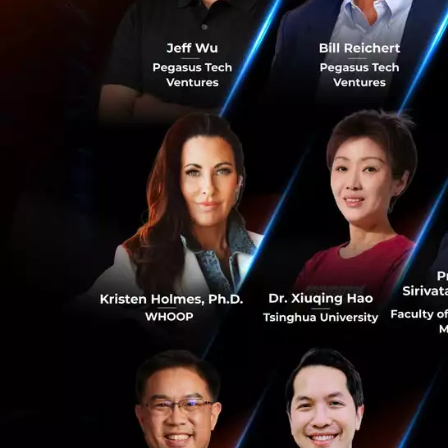
เป็นตัวช่วยให้หลา
เหยื่อจะสูญหายไป
หนึ่งในธนาคารที่เ
ลัพท์อันยอดเยี่ยม
สามารถตรวจจับธุร
หากธนาคารอื่นที่ใ
เทียบเท่าธนาคาร 
มากเกือบ 100 ล้าน
เข้ามาร่วมใช้งาน
ขยายบริการนี้ไปยั
ในขณะนี้ระบบรัก
0
อย่างมาก นักต้มตุ
เปลี่ยนเป้าหมายกา
เชื่อว่าเป็นการโอนเง