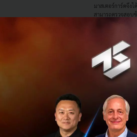
มาสเตอร์การ์ดจึงได
สามารถตรวจสอบข้อ
สามารถคาดการณ์แล
รมทางการเงินแบบส
ยลไทม์ก่อนที่เงิน
โดยในปัจจุบันมีธน
of Scotland, Na
เนื่องจากมิจฉาชีพเ
การตรวจสอบ ทำให้ต
ทางแก้ไขปัญหา ด้
บัญชีเหล่านี้ลง แล
สามารถจัดระดับควา
จำนวนเงินที่โอน ปร
เกี่ยวข้องกับการท