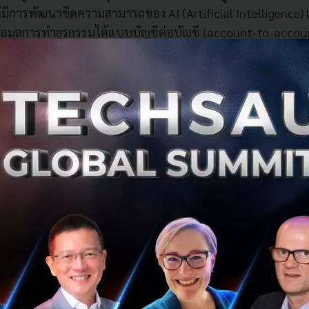
้มีการพัฒนาขีดความสามารถของ AI (Artificial Intelligence) เ
มูลการทำธุรกรรมได้แบบบัญชีต่อบัญชี (account-to-accoun
ะป้องกันการทำธุรกรรมจากสแกมเมอร์ในทุกรูปแบบ ด้วยการใ
เกลใหญ่เพื่อช่วยตรวจสอบและระงับการทำธุรกรรมของเหล่า
ของเหยื่อจะถูกยักยอกไป
าคาร 9 แห่งในอังกฤษทเข้าร่วมในระบบนี้ ได้แก่ Lloyds Ba
tWest, Monzo และ TSB
หล่านี้จะทำการโอนเงินที่ฉ้อโกงมาได้ไปยัง
“บัญชีม้า”
เพื่ออำ
ลอดห้าปีที่ผ่านมานี้ มาสเตอร์การ์ดได้ทำงานร่วมกับธนาคารทั
วยการติดตามความเคลื่อนไหวของเงินไปจนถึงบัญชีปลายทางต้
ะด้วยข้อมูลการติดตามการเดินเงินเหล่านี้เอง ที่ช่วยให้ระบบข
มเสี่ยงการทำธุรกรรมในแต่ละครั้ง โดยวิเคราะห์จากหลายปัจจัย
ะวัติธุรกรรมของผู้โอนและผู้รับ และอัตราความเป็นไปได้ของบัญ
ำโจรกรรม ซึ่งการทำงานอย่างละเอียดและเป็นระบบ AI ของมาสเตอ