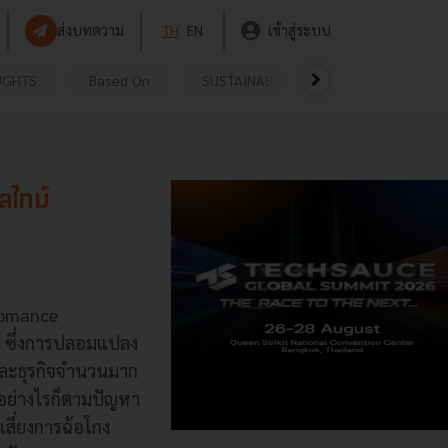
ส่งบทความ
TH
EN
เข้าสู่ระบบ
UGHTS
Based On
SUSTAINABLE
VIDEOS
P
ลไทม์
(Romance
์ ซึ่งการปลอมแปลง
นและธุรกิจจำนวนมาก
อย่างไรก็ตามปัญหา
เสี่ยงการฉ้อโกง