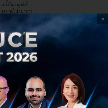
วอร์ชันล่าสุดให้
t) ช่วยให้ธนาคาร
ช้ข้อมูลการทำธุรร
×
สแกมเมอร์แบบเรี
nk, Halifax, Bank
พรางเงินและป้องกัน
้ง 9 แห่งเพื่อหา
องสงสัยและปิด
องมาสเตอร์การ์ด
 อาทิ ชื่อบัญชี
ชีผู้รับเงินที่อาจ
ร์การ์ดนี้เอง ที่