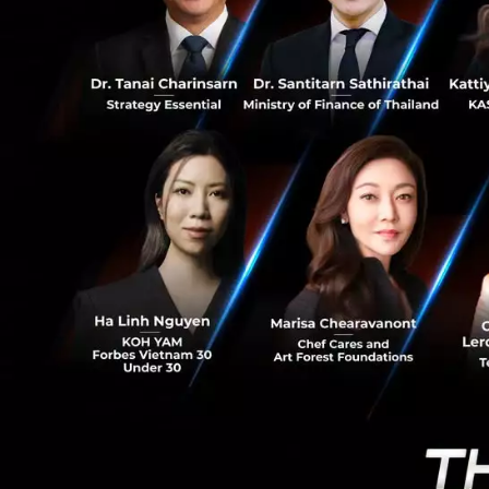
43
สินค้าปลอมเสมือนจ
(Authorized push 
ป็น 40% ของธุรกร
ประเทศสหรัฐอเมริก
“ธนาคารพบว่าการ
ฝ่าย Cyber and In
ประเมิณความเสี่ยง
ต้องทำการละเมิดมา
มากขึ้นในทุกวัน แ
ออนไลน์ เพราะฉะนั
เทคโนโลยี AI เวอร
สามารถยับยั้งการโ
มาสเตอร์การ์ดได้ม