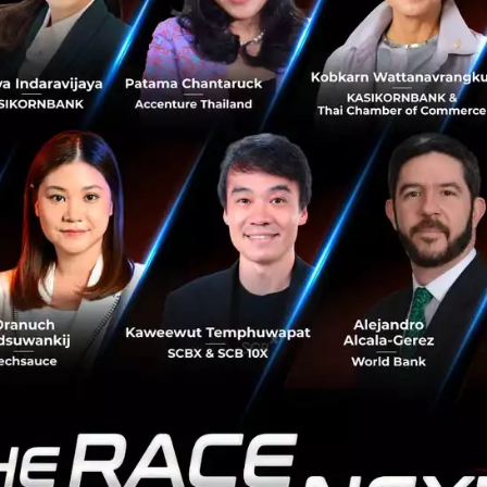
ริงผ่านช่องออนไลน์ หรือที่เรียกว่า การหลอกให้เหยื่อหลงเชื
payment fraud: APP Fraud) โดยการสูญเสียที่เกิดจากการหล
รมในสหราชอาณาจักร หรือคิดเป็นมูลค่ารวมราว 4.6 พันล้านด
าและประเทศอังกฤษ ภายในปี 2026 นี้เท่านั้น
โจรกรรมในลักษณะนี้ยากต่อการตรวจสอบเป็นอย่างมาก”
อาเ
telligence มาสเตอร์การ์ด
กล่าว “เพราะผู้เสียหายเหล่านี้ส
ของธนาคาร และยังทำการโอนเงินของพวกเขาด้วยตัวเอง โดยที่
ตรการรักษาความปลอดภัยใดๆ ทั้งสิ้น ในปัจจุบันเราใช้ชีวิตใ
ต่การฉ้อโกงเหล่านี้กลับกลายเป็นตัวทำลายความเชื่อมั่นของเหย
้นเราจึงตั้งเป้าหมายในการสร้างและรักษาความเชื่อมั่นของพ
์ชันล่าสุด เพื่อช่วยให้ธนาคารสามารถจำแนกและตรวจจับการใช้จ่
จรกรรมได้อย่างทันท่วงที”
ีการใช้งานระบบ AI นี้มาตลอดช่วงทศวรรษที่ผ่านมา และในปัจ