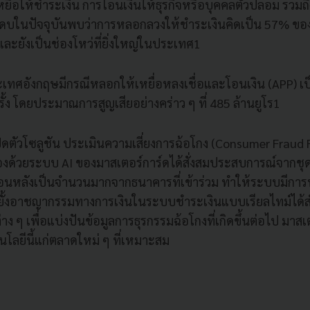
ื่อให้ชำระเงิน การโอนเงินให้ธุรกิจหรือบุคคลตัวปลอม รวมถ
บในปัจจุบันพบว่าการหลอกลวงให้ชำระเงินคิดเป็น 57% ของกา
ะยังเป็นช่องโหว่ที่ยิ่งใหญ่ในประเทศ1
ะเทศอังกฤษมีกรณีหลอกให้เหยื่อหลงเชื่อและโอนเงิน (APP) 
ั้ง โดยประมาณการสูญเสียอย่างคร่าว ๆ ที่ 485 ล้านยูโร1
ิดตัวโซลูชัน ประเมินความเสี่ยงการฉ้อโกง (Consumer Fraud R
องด้วยระบบ AI ของมาสเตอร์การ์ดได้สั่งสมประสบการณ์จากชุด
อนหลังเป็นจำนวนมากจากธนาคารที่เข้าร่วม ทำให้ระบบมีก
้งอาชญากรรมทางการเงินในระบบชำระเงินแบบเรียลไทม์ได้ส
าง ๆ เพื่อแบ่งปันข้อมูลการธุรกรรมฉ้อโกงที่เกิดขึ้นต่อไป มาส
นโลยีนี้แก่ตลาดใหม่ ๆ ที่เหมาะสม