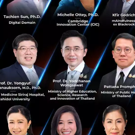
ยธนาคารสามารถระงับการทำธุรกรรมที่ต้องสงสัยได้แบบเรียลไทม
ข้าร่วมใช้งานระบบ Consumer Fraud Risk ของมาสเตอร์การ์ด คือ
จากการใช้งานระบบโซลูชันนี้ โดยผลลัพธ์จากการใช้งานระบบเพ
กรรมฉ้อฉลเป็นจำนวนมากขึ้นอย่างมีนัยสำคัญ และมาสเตอร์กา
ช้งานระบบโซลูชันส์สามารถตรวจจับและสกัดการโอนเงินได้อย่
TSB จะทำให้ธนาคารทั่วประเทศอังกฤษสามารถสกัดการโอนเงิน
ปอนด์ ภายในเวลาเพียง 1 ปีเท่านั้น นอกจากนี้ภายในปี 2023 จ
ระบบเพื่อร่วมสกัดการทำงานของอาชญากร และมาสเตอร์การ์ดเอ
งประเทศอื่น ๆ ในอนาคตอีกด้วย
ษาความปลอดภัยของการทำธุรกรรมธนาคารและการชำระเงินมีค
๋นจึงต้องปรับเปลี่ยนกลไกในการปลอมแปลงตัวตนให้แยบยลยิ่งข
รโจรกรรมเป็นการโน้มน้าวบุคคลและธุรกิจเพื่อโอนเงินให้พว
ินให้แก่บุคคลหรือสถาบันที่มีอยู่จริง ไม่ว่าจะเป็นเพื่อน คู่ค้าที่ร