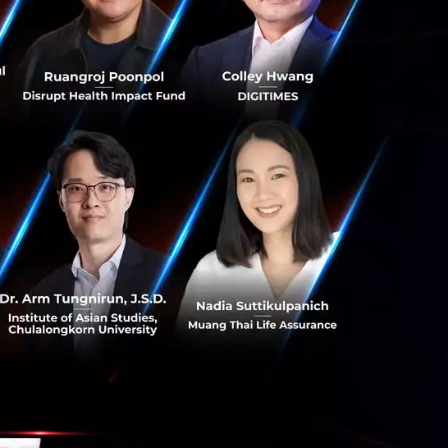
่อและโอนเงิน
อกลวงประเภทนี้คิด
อลลาร์สหรัฐ ใน
จย์ บัลลา ประธาน
ามารถผ่านเกณฑ์การ
มิจฉาชีพไม่จำเป็น
นสังคมบนโลกดิจิทัล
ื่อต่อการทำธุรกรรม
วกเขา โดยใช้
ายที่มีพิรุจ และ
จุบันระบบอัจฉริยะ