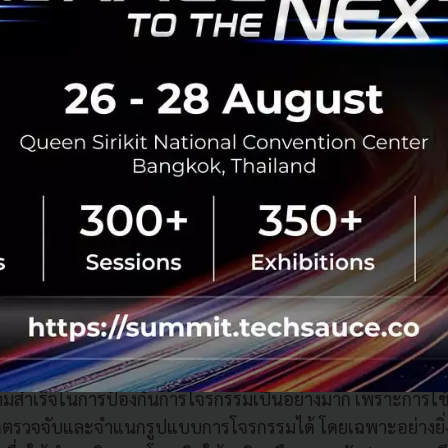
โนโลยีพื้นฐานที่สามารถนำมาปรับใช้กับธุรกิจได้อย่างหลากห
ยจำแนกรูปแบบของการฉ้อฉล โดยกระบวนการรักษาความปลอดภัย
ด้ช่วยหยุดยั้งความสูญเสียแล้วมากกว่า 3.5 พันล้านดอลลาร์สหร
พัฒนาความซับซ้อนมากขึ้นเป็นอย่างมาก ทำให้การตรวจจับ
จากธุรกรรมทางการเงินที่ถูกกฎหมายซึ่งเกิดขึ้นนับล้านครั้งใ
เข็มในมหาสมุทร เพราะฉะนั้นเครื่องมือที่ใช้ในการป้องกันแ
่สำคัญในตอนนี้” พอล เดวิส ผู้อำนวยการฝ่ายการป้องกันการท
อของเรากับมาสเตอร์การ์ด เป็นการสนับสนุนข้อมูลที่จำเป็นใน
รกรรมฉ้อฉลจากเหล่ามิจฉาชีพ เพื่อไม่ให้โจรกรรมได้สำเร็จ”
ากธนาคารที่ได้ใช้งานโซลูชัน Consumer Fraud Risk ในการประเ
อใช้ระบบโซลูชันนี้ร่วมกับข้อมูลเชิงลึกของผู้ลูกค้าและพฤติกร
สำเร็จในการป้องกันการโจรกรรมเป็นอย่างมาก เพราะการใช้ข
รวจจับและจำแนกรูปแบบการโจรกรรมได้ โดยเฉพาะอย่างยิ่ง