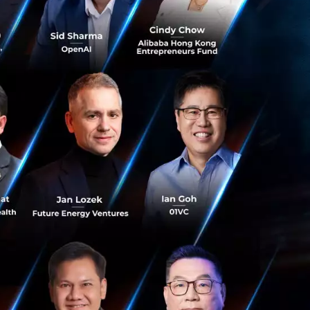
์ก่อนที่เงินของ
 TSB ผู้ได้รับผล
ียงสี่เดือนของ TSB
ร์ดคาดการณ์ว่า
างมีประสิทธิภาพ
โจรกรรมได้มูลค่า
ะมีธนาคารอื่น ๆ
งยังมีแผนที่จะ
วามก้าวหน้าเป็น
ึ้น โดยพวกเขา
กเขา โดยหลอกให้
ู้จัก รวมถึงการซื้อ