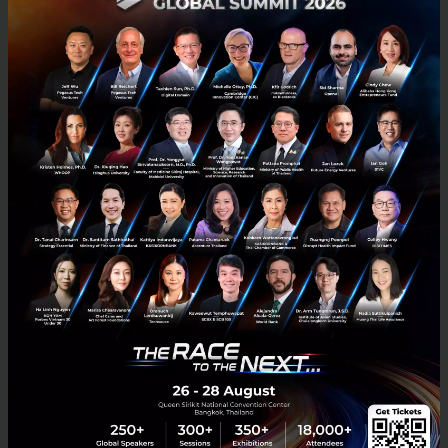
Decentraland...
มีนาคม 23, 2022
| By
Techsauce Team
9
Metaverse
hsbc
scb10x
banking
jpmorgan