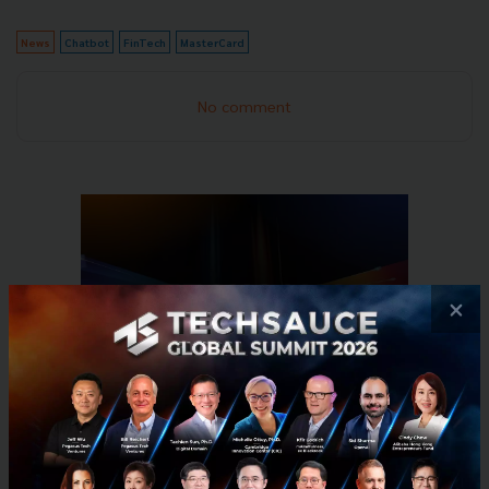
News
Chatbot
FinTech
MasterCard
No comment
×