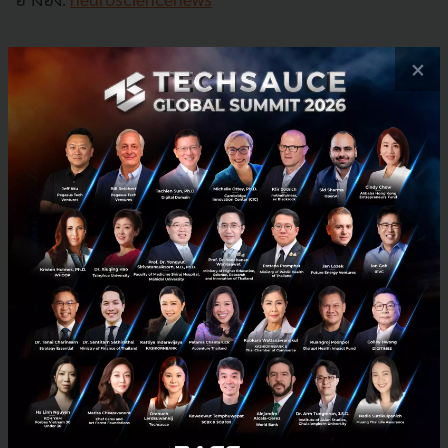
News
ai
bci
เทคโนโลยีอ่านความคิด
brain-computer-interface
×
No comment