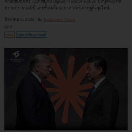
พาณิชย์คนใหม่ แม่ทัพผู้ดัน Digital Transformation นิติบุคคลไทย
ปราบปรามนอมินี และขับเคลื่อนยุทธศาสตร์เศรษฐกิจยุคใหม่...
สิงหาคม 5, 2026
| By
Techsauce Team
0
News
พูนพงษ์ นัยนาภากรณ์