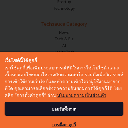
Startup
Technology
Techsauce Category
News
Tech & Biz
AI
HealthTech
Exec Insight
เว็บไซต์นี้ใช้คุกกี้
Corp Innov
เราใช้คุกกี้เพื่อเพิ่มประสบการณ์ที่ดีในการใช้เว็บไซต์ แสดง
Saucy Thoughts
เนื้อหาและโฆษณาให้ตรงกับความสนใจ รวมถึงเพื่อวิเคราะห์
Based On
การเข้าใช้งานเว็บไซต์และทำความเข้าใจว่าผู้ใช้งานมาจาก
Sustainable
ที่ใด คุณสามารถเลือกตั้งค่าความยินยอมการใช้คุกกี้ได้ โดย
Videos
คลิก “การตั้งค่าคุกกี้” อ่าน
นโยบายความเป็นส่วนตัว
Podcast
Startup Guide
ยอมรับทั้งหมด
42
© Copyright 2026 :
Techsauce All rights reserved.
การตั้งค่าคุกกี้