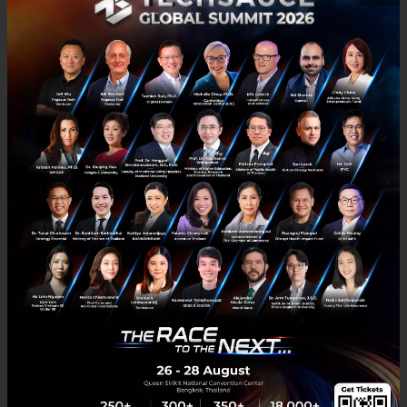
และแบรนด์อิเล็กทรอนิกส์อย่าง Samsung ที่ให้มูลค่ากับ
เรื่องสิ่งแวดล้อม โดยไม่ให้ Adapter และหูฟัง เพื่อลด
จำนวนขยะอิเล็กทรอนิกส์ หรือแม้กระทั่ง Apple ที่เคลม
ว่าการที่ไม่แถมหัวชาร์จและหูฟังมาให้ในกล่อง iPhone
ตั้งแต่ปี 2020 เป็นต้นมา สามารถลดปริมาณการปล่อยก๊าซ
คาร์บอนลงไปได้มากถึง 2 ล้านตันต่อปี เทียบเท่ากับการนำ
รถออกจากท้องถนนไปได้ถึง 500,000 คันเลยทีเดียว
รวมทั้ง Microsoft อีกหนึ่งองค์กรที่ออกมาประกาศว่าจะ
ลดการปล่อย CO2 ให้เป็นศูนย์ให้ได้ รวมทั้งจะเปลี่ยนไป
ใช้แหล่งพลังงานหมุนเวียนทั้งหมด โดยจะปล่อยคาร์บอน
เป็นศูนย์ ภายในปี 2050 ซึ่งการดำเนินการสำคัญ คือการ
เพิ่มค่าธรรมเนียมคาร์บอนในองค์กรของตัวเอง
หรือแม้กระทั่ง Amazon ยักษ์ใหญ่ด้านค้าปลีกที่ได้มีการ