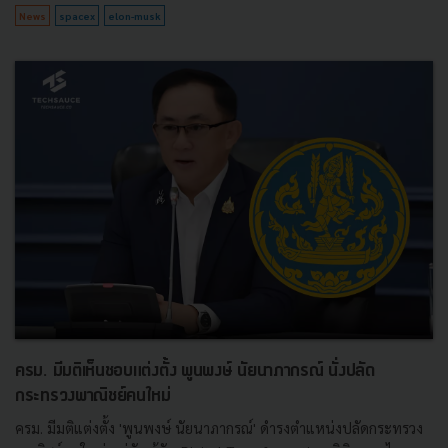
News
spacex
elon-musk
ครม. มีมติเห็นชอบแต่งตั้ง พูนพงษ์ นัยนาภากรณ์ นั่งปลัด
กระทรวงพาณิชย์คนใหม่
ครม. มีมติแต่งตั้ง 'พูนพงษ์ นัยนาภากรณ์' ดำรงตำแหน่งปลัดกระทรวง