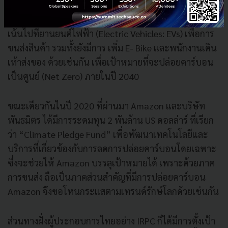
วางแผนลงทุน 1 พันล้านยูโร (3.6 หมื่นล้านบาท) เป็น
ระยะเวลา 5 ปี เพื่อเพิ่มหน่วยขนส่งสินค้าในยุโรป โดยมุ่ง
เน้นไปที่ยานยนต์ไฟฟ้า (Electric Vehicles: EVs) เพื่อการ
ขนส่งสินค้า รวมทั้งยังมีการ เพิ่ม E- Bike และพนักงานเดิน
เท้าส่งของ ด้วยเช่นกัน เพื่อเป้าหมายที่จะปล่อยคาร์บอน
เป็นศูนย์ (Net Zero) ภายในปี 2040
ขณะเดียวกันในปี 2020 ที่ผ่านมา Amazon และบริษัท
พันธมิตร ได้มีการระดมทุน 2 พันล้าน US ดอลล่าร์ ที่เรียก
ว่า “Climate Pledge Fund” เพื่อพัฒนาเทคโนโลยีและ
บริการที่เกี่ยวข้องกับการลดการปล่อยคาร์บอนโดยเฉพาะ
ซึ่งจะช่วยให้ Amazon บรรลุเป้าหมายได้ เพราะด้วยภาค
การขนส่ง ถือเป็นภาคส่วนสำคัญที่มีการปล่อยคาร์บอน
Amazon จึงขอโหนกระแสตามเทรนด์รักษ์โลกด้วยเช่นกัน
ส่วนทางฝั่งผู้ประกอบการไทยอย่าง IRPC ก็ได้มีการตั้งเป้า