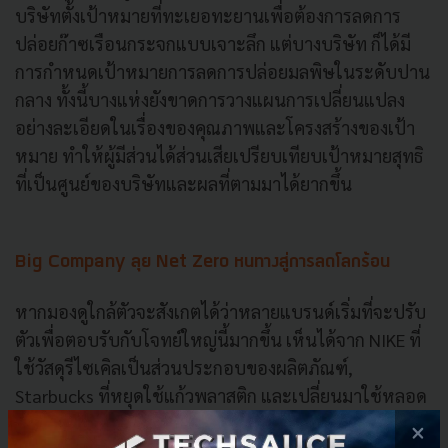
บริษัทตั้งเป้าหมายที่ทะเยอทะยานเพื่อต้องการลดการ
ปล่อยก๊าซเรือนกระจกแบบเจาะลึก แต่บางบริษัท ก็ได้มี
การกำหนดเป้าหมายการลดการปล่อยมลพิษในระดับปาน
กลาง ทั้งนี้บางแห่งยังขาดการวางแผนการเปลี่ยนแปลง
อย่างละเอียดในเรื่องของคุณภาพและโครงสร้างของเป้า
หมาย ทำให้ผู้มีส่วนได้ส่วนเสียเปรียบเทียบเป้าหมายสุทธิ
ที่เป็นศูนย์ของบริษัทและผลที่ตามมาได้ยากขึ้น
Big Company ลุย Net Zero หนทางสู่การลดโลกร้อน
หากมองดูใกล้ตัวจะสังเกตได้ว่าหลายแบรนด์เริ่มที่จะปรับ
ตัวเพื่อตอบรับกับโจทย์ใหญ่นี้มากขึ้น เห็นได้จาก NIKE ที่
ใช้วัสดุรีไซเคิลเป็นส่วนประกอบของผลิตภัณฑ์,
Starbucks ที่หยุดใช้แก้วพลาสติก และเปลี่ยนมาใช้หลอด
กระดาษ
×