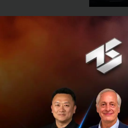
นายประพันธ์ เจริญป
ไลฟ์ฟินคอร์ป จำกั
การสนับสนุนการเพิ
เข้าใจจากองค์กรชั
ทางด้าน นางสาวไปย
(องค์การมหาชน) หร
ยกระดับคุณภาพชีว
เศรษฐกิจโลก
TCELS ซึ่งมีความเช
Economy เพื่อให้ธ
การสนับสนุนการสร้าง