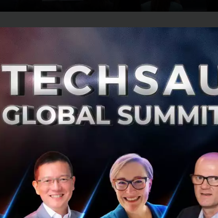
ระวัติ ผู้จัดการ ตลาดหลักทรัพย์ไลฟ์เอ็กซ์เช้นจ์ และกรรมการผ
ด ภายใต้กลุ่มตลาดหลักทรัพย์แห่งประเทศไทย เปิดเผยว่า ทางต
่มศักยภาพของธุรกิจผ่าน LiVE Platform แพลตฟอร์มที่ช่วยสร้
้นนำ เพื่อพัฒนาธุรกิจให้พร้อม และเติบโตต่อการเข้าตลาดทุน
ดา หาญชัยสุขสกุล รองผู้อำนวยการศูนย์ความเป็นเลิศด้านชี
ือ TCELS เปิดเผยให้ทราบเพิ่มเติมว่า Life Science มีบทบาทส
ิตของมนุษย์ และเป็นอุตสาหกรรมที่ขับเคลื่อนโดยนวัตกรรม 
ี่ยวชาญด้านนี้เป็นทุนเดิม จะเข้ามาช่วยส่งเสริมผู้ประกอบการธุ
ุรกิจสามารถแข่งขันได้อย่างมีประสิทธิภาพ มีความแข่งแกร่งใ
เงินทุน เพื่อปั้นธุรกิจให้เติบโตได้อย่างยั่งยืน