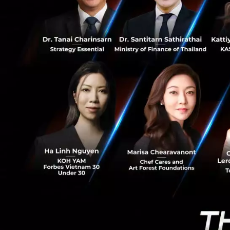
6
ในส่วนการสนับสนุน
KMPG ที่หลายคนรู้จ
จริงแล้วบริษัทยังใ
เข้ามาในโครงการนี
ศักยภาพในการวางแผ
จนสามารถก้าวสู่กา
ประเทศไทยต่อไป
ส่วนความร่วมมือจา
มหาชน) เปิดเผยว่
นวัตกรรมให้สามารถส
โดยมองว่าผู้ประก
จะต้องมีความรู้ใน