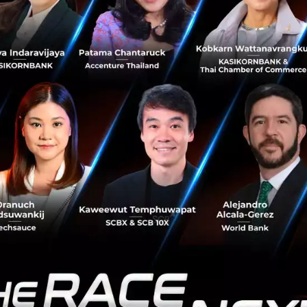
 นายเจริญ ผู้สัมฤทธิ์ ประธานเจ้าหน้าที่บริหาร KMPG ประเทศไ
ักน่าจะรู้จักในฐานะหนึ่งในบริษัท 'Big 4 Audit Firm' เรื่องกา
ห้คำปรึกษาด้านภาษี, เป็นที่ปรึกษาด้านกฏหมาย และเป็นที่ปรึ
้ KPMG มีทีมผู้เชี่ยวชาญที่จะคอยให้คำปรึกษาในการวางแผนกลย
นธุรกิจ ไปจนถึงเตรียมความพร้อมในด้านต่าง ๆ เพื่อสร้างควา
รเป็นบริษัทจดทะเบียนในตลาดหลักทรัพย์ และสร้างมูลค่าทาง
ก NIA ดร.กริชผกา บุญเฟื่อง ผู้อำนวยการสำนักงานนวัตกรรมแห
า บทบาทสำคัญของ NIA คือการส่งเสริม แลัพัฒนาศักยภาพของ
ร้างสรรค์นวัตกรรมสู่เชิงพาณิชย์ และเข้าถึงแหล่งเงินทุนได้
อบการในภาควิทยาศาสตร์ วิจัย และเทคโนโลยี เป็น ‘New Ec
การพัฒนาโมเดลธุรกิจให้แข็งแกร่ง สามารถเตรียมระบบงานให้ม