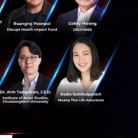
ทย ให้ข้อมูลว่า
รตรวจสอบบัญชี ที่
กษาด้านธุรกิจ การ
ุทธ์ เพื่อเสริม
มเติบโตให้ธุรกิจ
เศรษฐกิจให้กับ
่งชาติ (องค์การ
ผู้ประกอบการด้าน
onomy’ ของประเทศ
ีความพร้อม รวมถึง