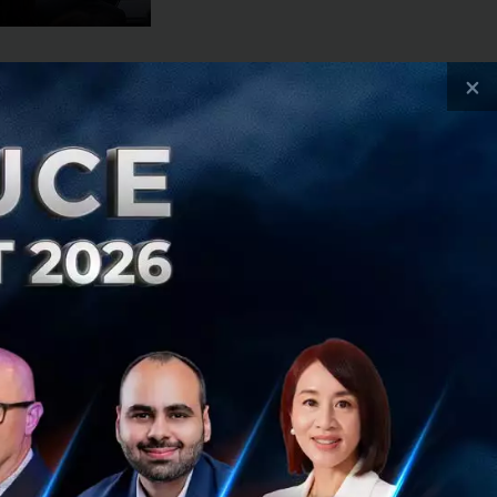
ู้จัดการ บริษัท
×
ลาดหลักทรัพย์ฯ มี
างความรู้ความ
ววิทยาศาสตร์
ำคัญอย่างยิ่งในการ
และส่งผลกระทบต่อ
รกิจที่เป็น New
นตลาด ตลอดจนถึง