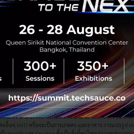
ม และเทคโนโลยี เพื่อให้เติบโตได้อย่างมีคุณภาพ
ทยแข่งกับตลาดโลกไหวไหม? อะไรคือจุดเด่นของเรา?
านมีการพูดถึงเทคโนโลยีในปัจจุบันมาแรง จนอาจส่งผลต่อการ
ใหม่ โดยทาง ดร.กริชผกา บุญเฟื่อง จาก NIA ก็ให้คำตอบว่า
บการไทยว่า เราจะสู้กลับไป ณ จุดไหน”
ง EV ในบ้านเราที่ตอนนี้ยังไม่มีแบรนด์ไทย มีแต่แบรนด์ต่างชา
ิตรถ EV มาแข่ง เพราะยังมีพื้นที่อื่นที่สามารถเล่นได้ เช่น Ch
มต่ออื่นๆ (IoT) หรือจะเป็นการเกษตร และอาหาร การแปรรูป เ
ึง Health และ Creative ซึ่งเป็นสิ่งที่คนไทยเก่ง และสามารถแ