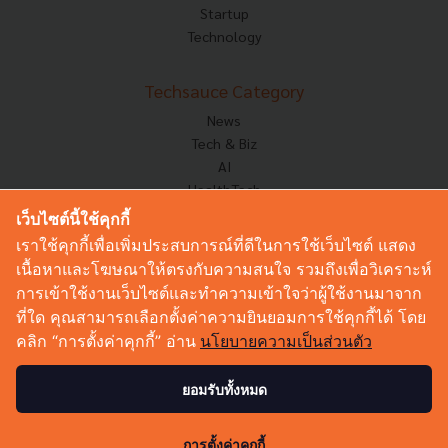
Startup
Technology
Techsauce Category
News
Tech & Biz
AI
HealthTech
Exec Insight
เว็บไซต์นี้ใช้คุกกี้
Corp Innov
เราใช้คุกกี้เพื่อเพิ่มประสบการณ์ที่ดีในการใช้เว็บไซต์ แสดง
Saucy Thoughts
เนื้อหาและโฆษณาให้ตรงกับความสนใจ รวมถึงเพื่อวิเคราะห์
Based On
การเข้าใช้งานเว็บไซต์และทำความเข้าใจว่าผู้ใช้งานมาจาก
Sustainable
ที่ใด คุณสามารถเลือกตั้งค่าความยินยอมการใช้คุกกี้ได้ โดย
Videos
คลิก “การตั้งค่าคุกกี้” อ่าน
นโยบายความเป็นส่วนตัว
Podcast
Startup Guide
ยอมรับทั้งหมด
0
© Copyright 2026 :
Techsauce All rights reserved.
การตั้งค่าคุกกี้