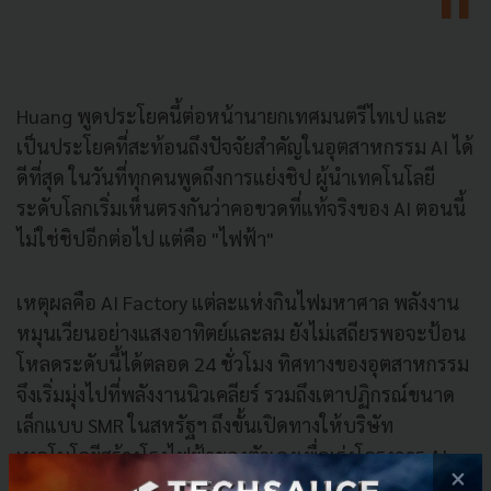
Huang พูดประโยคนี้ต่อหน้านายกเทศมนตรีไทเป และ
เป็นประโยคที่สะท้อนถึงปัจจัยสำคัญในอุตสาหกรรม AI ได้
ดีที่สุด ในวันที่ทุกคนพูดถึงการแย่งชิป ผู้นำเทคโนโลยี
ระดับโลกเริ่มเห็นตรงกันว่าคอขวดที่แท้จริงของ AI ตอนนี้
ไม่ใช่ชิปอีกต่อไป แต่คือ "ไฟฟ้า"
เหตุผลคือ AI Factory แต่ละแห่งกินไฟมหาศาล พลังงาน
หมุนเวียนอย่างแสงอาทิตย์และลม ยังไม่เสถียรพอจะป้อน
โหลดระดับนี้ได้ตลอด 24 ชั่วโมง ทิศทางของอุตสาหกรรม
จึงเริ่มมุ่งไปที่พลังงานนิวเคลียร์ รวมถึงเตาปฏิกรณ์ขนาด
เล็กแบบ SMR ในสหรัฐฯ ถึงขั้นเปิดทางให้บริษัท
เทคโนโลยีสร้างโรงไฟฟ้าของตัวเองเพื่อเร่งโครงการ AI
×