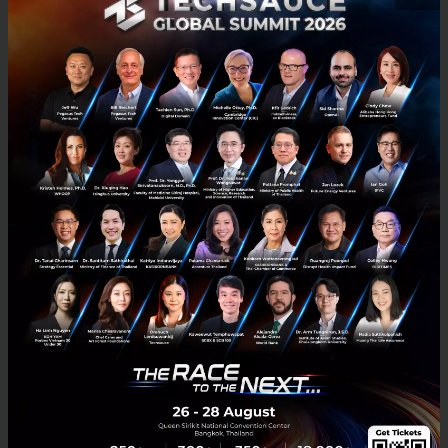
ซึ่งเมื่อพูดถึงพลังงาน ก็เข้าทางไต้หวันทันทีเพราะ
Taipower
รัฐวิสาหกิจไฟฟ้าของไต้หวัน กำลังวางแผน
สร้างสถานีไฟฟ้าย่อยแห่งใหม่ใกล้ Beitou-Shilin ที่จ่ายไฟ
ได้สูงสุดราว 180 เมกะวัตต์เมื่อสร้างเสร็จ ตัวเลขนี้สะท้อน
คำถามที่ทุกประเทศที่อยากเป็นฐาน AI ต้องตอบให้ได้ นั่น
คือโครงข่ายไฟฟ้าของเราจะรับการมาของ AI ไหวหรือไม่
ทำไมต้องเป็นไต้หวัน ?
การที่ NVIDIA เลือกทุ่มหนักลงไต้หวันมากขึ้นเรื่อย ๆ ส่วน
หนึ่งเป็นผลมาจากการที่ NVIDIA มองเห็นความเสี่ยงด้าน
ซัพพลายเชนระดับโลก
ไต้หวันคือหัวใจของห่วงโซ่การผลิตชิป AI ของทั้งโลก โดย
มี TSMC เป็นผู้นำการผลิตชิปขั้นสูง ความสำคัญระดับนี้