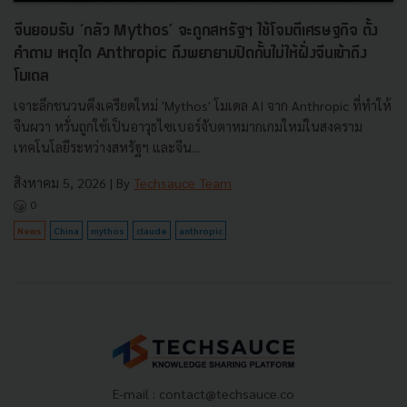
จีนยอมรับ ‘กลัว Mythos’ จะถูกสหรัฐฯ ใช้โจมตีเศรษฐกิจ ตั้ง
คำถาม เหตุใด Anthropic ถึงพยายามปิดกั้นไม่ให้ฝั่งจีนเข้าถึง
โมเดล
เจาะลึกชนวนตึงเครียดใหม่ 'Mythos' โมเดล AI จาก Anthropic ที่ทำให้
จีนผวา หวั่นถูกใช้เป็นอาวุธไซเบอร์จับตาหมากเกมใหม่ในสงคราม
เทคโนโลยีระหว่างสหรัฐฯ และจีน...
สิงหาคม 5, 2026
| By
Techsauce Team
0
News
China
mythos
claude
anthropic
E-mail :
contact@techsauce.co