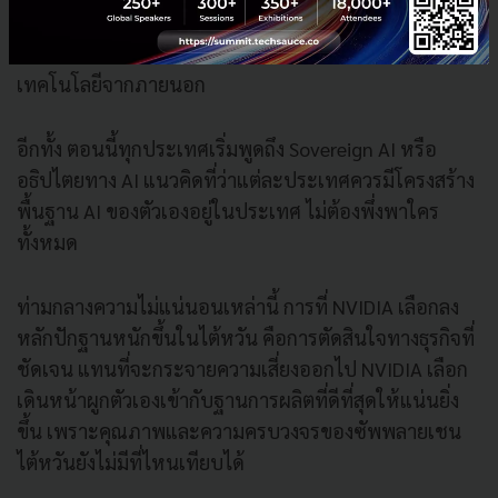
ทำให้ไต้หวันกลายเป็นทั้งทรัพย์สินและความเสี่ยงในเวลา
เดียวกัน ทั้งจากความพยายามดึงตัววิศวกรและการแย่งชิง
เทคโนโลยีจากภายนอก
อีกทั้ง ตอนนี้ทุกประเทศเริ่มพูดถึง Sovereign AI หรือ
อธิปไตยทาง AI แนวคิดที่ว่าแต่ละประเทศควรมีโครงสร้าง
พื้นฐาน AI ของตัวเองอยู่ในประเทศ ไม่ต้องพึ่งพาใคร
ทั้งหมด
ท่ามกลางความไม่แน่นอนเหล่านี้ การที่ NVIDIA เลือกลง
หลักปักฐานหนักขึ้นในไต้หวัน คือการตัดสินใจทางธุรกิจที่
ชัดเจน แทนที่จะกระจายความเสี่ยงออกไป NVIDIA เลือก
เดินหน้าผูกตัวเองเข้ากับฐานการผลิตที่ดีที่สุดให้แน่นยิ่ง
ขึ้น เพราะคุณภาพและความครบวงจรของซัพพลายเชน
ไต้หวันยังไม่มีที่ไหนเทียบได้