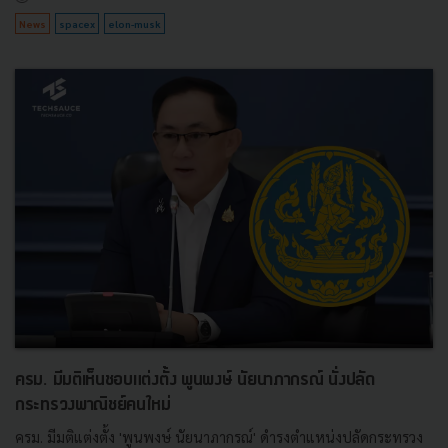
News
spacex
elon-musk
ครม. มีมติเห็นชอบแต่งตั้ง พูนพงษ์ นัยนาภากรณ์ นั่งปลัด
กระทรวงพาณิชย์คนใหม่
ครม. มีมติแต่งตั้ง 'พูนพงษ์ นัยนาภากรณ์' ดำรงตำแหน่งปลัดกระทรวง