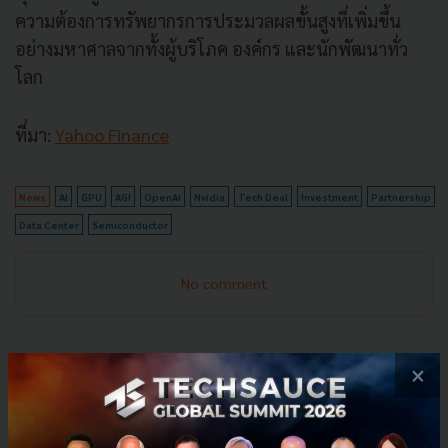
ความต้องการทรัพยากรการประมวลผลขั้นสูงที่เพิ่มขึ้น
อย่างมหาศาลจากทั้งผู้บริโภค องค์กร และนักพัฒนาทั่ว
โลก
ที่มา:
Yahoo Finance
News
AI
GPU
AGI
OpenAI
Nvidia
Tech Deal
Investment
Partnership
Data Center
Semiconductor
No comment
×