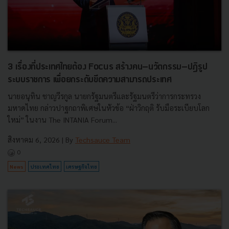
3 เรื่องที่ประเทศไทยต้อง Focus สร้างคน–นวัตกรรม–ปฏิรูป
ระบบราชการ เพื่อยกระดับขีดความสามารถประเทศ
นายอนุทิน ชาญวีรกูล นายกรัฐมนตรีและรัฐมนตรีว่าการกระทรวง
มหาดไทย กล่าวปาฐกถาพิเศษในหัวข้อ “ฝ่าวิกฤติ รับมือระเบียบโลก
ใหม่” ในงาน The INTANIA Forum...
สิงหาคม 6, 2026
| By
Techsauce Team
0
News
ประเทศไทย
เศรษฐกิจไทย