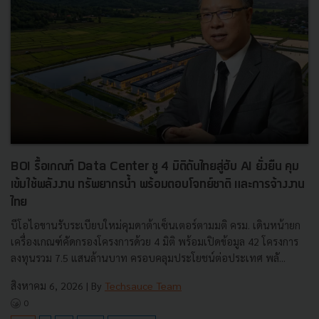
BOI รื้อเกณฑ์ Data Center ชู 4 มิติดันไทยสู่ฮับ AI ยั่งยืน คุม
เข้มใช้พลังงาน ทรัพยากรน้ำ พร้อมตอบโจทย์ชาติ และการจ้างงาน
ไทย
บีโอไอขานรับระเบียบใหม่คุมดาต้าเซ็นเตอร์ตามมติ ครม. เดินหน้ายก
เครื่องเกณฑ์คัดกรองโครงการด้วย 4 มิติ พร้อมเปิดข้อมูล 42 โครงการ
ลงทุนรวม 7.5 แสนล้านบาท ครอบคลุมประโยชน์ต่อประเทศ พลั...
สิงหาคม 6, 2026
| By
Techsauce Team
0