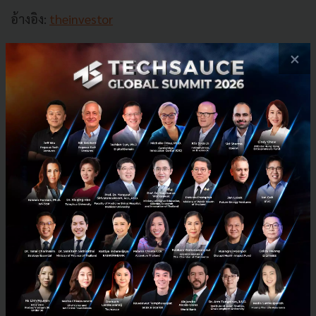
อ้างอิง:
theinvestor
×
News
r&d
nvidia
vietnam
เวียดนาม
data-center
No comment