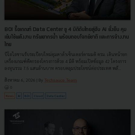
BOI รื้อเกณฑ์ Data Center ชู 4 มิติดันไทยสู่ฮับ AI ยั่งยืน คุม
เข้มใช้พลังงาน ทรัพยากรน้ำ พร้อมตอบโจทย์ชาติ และการจ้างงาน
ไทย
บีโอไอขานรับระเบียบใหม่คุมดาต้าเซ็นเตอร์ตามมติ ครม. เดินหน้ายก
เครื่องเกณฑ์คัดกรองโครงการด้วย 4 มิติ พร้อมเปิดข้อมูล 42 โครงการ
ลงทุนรวม 7.5 แสนล้านบาท ครอบคลุมประโยชน์ต่อประเทศ พลั...
สิงหาคม 6, 2026
| By
Techsauce Team
0
News
AI
BOI
Cloud
Data Center