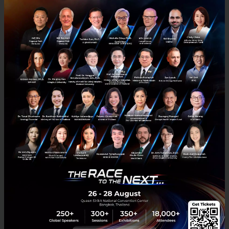
3 เรื่องที่ประเทศไทยต้อง Focus สร้างคน–นวัตกรรม–ปฏิรูป
ระบบราชการ เพื่อยกระดับขีดความสามารถประเทศ
นายอนุทิน ชาญวีรกูล นายกรัฐมนตรีและรัฐมนตรีว่าการกระทรวง
มหาดไทย กล่าวปาฐกถาพิเศษในหัวข้อ “ฝ่าวิกฤติ รับมือระเบียบโลก
ใหม่” ในงาน The INTANIA Forum...
สิงหาคม 6, 2026
| By
Techsauce Team
0
News
ประเทศไทย
เศรษฐกิจไทย