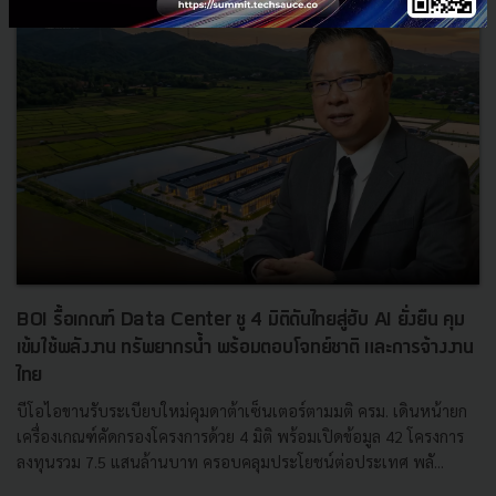
BOI รื้อเกณฑ์ Data Center ชู 4 มิติดันไทยสู่ฮับ AI ยั่งยืน คุม
เข้มใช้พลังงาน ทรัพยากรน้ำ พร้อมตอบโจทย์ชาติ และการจ้างงาน
ไทย
บีโอไอขานรับระเบียบใหม่คุมดาต้าเซ็นเตอร์ตามมติ ครม. เดินหน้ายก
เครื่องเกณฑ์คัดกรองโครงการด้วย 4 มิติ พร้อมเปิดข้อมูล 42 โครงการ
ลงทุนรวม 7.5 แสนล้านบาท ครอบคลุมประโยชน์ต่อประเทศ พลั...