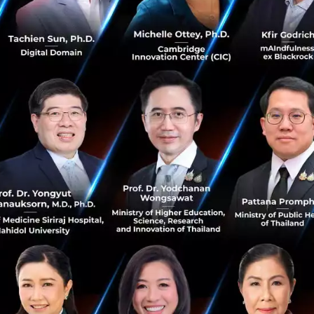
มิถุนายน 28, 2024
| By
Techsauce Team
0
PR News
news
SCBX แจ้งยุติการให้บริการแอปพลิเคชัน
Robinhood มีผลตั้งแต่วันที่ 31 ก.ค. 2567
บริษัท เอสซีบี เอกซ์ จำกัด (มหาชน) แจ้งยุติการให้บริการ
แอปพลิเคชัน Robinhood ของบริษัท เพอร์เพิล เวนเจอร์ส
จำกัด ซึ่งเป็นบริษัทภายใต้กลุ่มเอสซีบี เอกซ์...
มิถุนายน 25, 2024
| By
Techsauce Team
0
News
news
robinhood
TMA เผยสิงคโปร์ครองแชมป์ประเทศที่มีขีดความ
สามารถที่สุดในโลกโดย IMD ไทยขยับขึ้นมาอันดับที่ 25
สมาคมการจัดการธุรกิจแห่งประเทศไทย (TMA) เผยสิงคโปร์