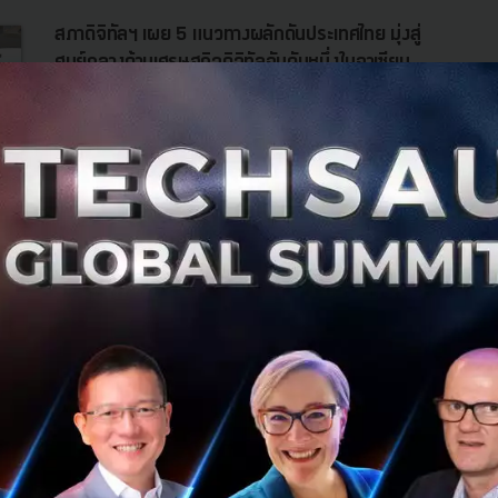
สภาดิจิทัลฯ เผย 5 แนวทางผลักดันประเทศไทย มุ่งสู่
ศูนย์กลางด้านเศรษฐกิจดิจิทัลอันดับหนึ่งในอาเซียน
สภาดิจิทัลเพื่อเศรษฐกิจและสังคมแห่งประเทศไทย (Digital
Council of Thailand, DCT) ประกาศความสำเร็จในการร่วม
ผลักดันให้ประเทศไทยคว้าอันดับที่ 25 ขีดความสามารถในการ
แข่งขันในปี 2024 แซงห...
มิถุนายน 30, 2024
| By
Techsauce Team
0
News
DCT
news
ไทยพาณิชย์กวาด 15 รางวัลชั้นนำ ย้ำผลงานนำลูกค้า
ธุรกิจระดมทุนขับเคลื่อนตลาดทุนไทย
นายธนพจน์ ภาคสุวรรณ รองผู้จัดการใหญ่อาวุโส ประธานเจ้า
หน้าที่บริหาร กลุ่มธุรกิจ Wholesale ธนาคารไทยพาณิชย์
ฉลองความสำเร็จ 15 รางวัลจาก 9 สถาบันชั้นนำทั้งในประเทศ
และต่างประเทศ...