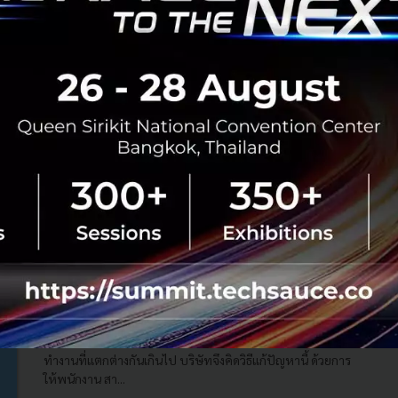
ตลาดหลักทรัพย์ฯ ร่วมมือ Carbonwize ปั้น
แพลตฟอร์มจัดการข้อมูลคาร์บอนฟุตพริ้นท์ นำทาง
บริษัทจดทะเบียนสู่เป้าหมาย Net Zero
ตลาดหลักทรัพย์แห่งประเทศไทย (SET) ร่วมกับ Carbonwize
พัฒนาแพลตฟอร์มกลางจัดการข้อมูลก๊าซเรือนกระจกสำหรับ
บริษัทจดทะเบียน เพื่อปฏิวัติรูปแบบการจัดทำรายงานก๊าซ
เรือนกระจกแบบเดิม ให้ง่าย...
มิถุนายน 12, 2024
| By
Techsauce Team
0
News
Sustainable Focus
set
news
เข้ากับหัวหน้าไม่ได้ จะลาออกหรือไปต่อ ญี่ปุ่นผุดไอเดีย
‘ให้พนักงานเลือกหัวหน้าที่ชอบ’
บริษัทญี่ปุ่นค้นพบว่าพนักงานโดยเฉพาะคนรุ่นใหม่มักมีปัญหา
กับหัวหน้างานจนต้องลาออก ซึ่งส่วนหนึ่งมาจากสไตล์การ
ทำงานที่แตกต่างกันเกินไป บริษัทจึงคิดวิธีแก้ปัญหานี้ ด้วยการ
ให้พนักงาน สา...