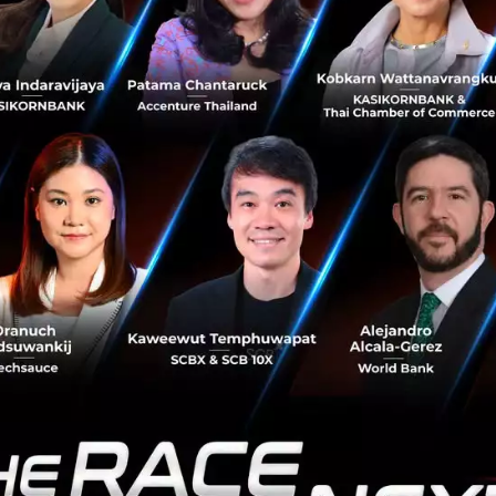
ครองแชมป์ขีดความสามารถในการแข่งขันสูงสุดในโลก จัด
อันดับโดย World Competitiveness Center ของ IMD ประจำ
ปี 2567 ไทยอยู่ที่ 25 และคว้...
มิถุนายน 21, 2024
| By
Techsauce Team
0
News
news
ลงทุนแบบใด Gen Z ใช้โหราศาสตร์ ไพ่ทาโรต์ ช่วย
เลือกหุ้น เผยช่วยสร้างความมั่นใจ
ซื้อหุ้นตัวไหนดี ? บางคนดูกราฟ บางคนดูตามกระแสโลก บาง
คนมีที่ปรึกษาด้านการลงทุน แต่ Gen Z ให้ดวงดาวและชะตา
พาไป เทรนด์ลงทุนคนรุ่นใหม่ ใช้โหราศาสตร์และไพ่ทาโรต์
ช่วยเลือกหุ้น...
มิถุนายน 18, 2024
| By
Techsauce Team
0
News
news
investment