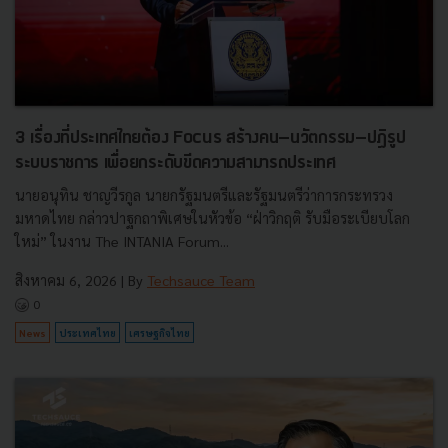
3 เรื่องที่ประเทศไทยต้อง Focus สร้างคน–นวัตกรรม–ปฏิรูป
ระบบราชการ เพื่อยกระดับขีดความสามารถประเทศ
นายอนุทิน ชาญวีรกูล นายกรัฐมนตรีและรัฐมนตรีว่าการกระทรวง
มหาดไทย กล่าวปาฐกถาพิเศษในหัวข้อ “ฝ่าวิกฤติ รับมือระเบียบโลก
ใหม่” ในงาน The INTANIA Forum...
สิงหาคม 6, 2026
| By
Techsauce Team
0
News
ประเทศไทย
เศรษฐกิจไทย