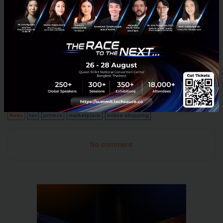
ถ้าวันนี้คุณต้องแข่งกับสินค้าจีนที่มีสินค้าเป็นร้อยล้านชิ้น
ผู้ประกอบการไทยไม่ถือว่าเสียเปรียบหรือเสียโอกาสไป
เสียทีเดียว เพียงแต่คุณต้องตกผลึกว่าสินค้าของคุณมี
เอกลักษณ์ แตกต่างจากสินค้าอื่นอย่างไร มีการบริการหลัง
การขาย เพื่อสร้างความประทับใจอย่างไร และมีตัวเลือก
ช่องทางการขายที่ครอบคลุมหรือไม่ สิ่งเหล่านี้คือวิธีการที่
จะทำให้คุณสามารถต่อสู้กับพ่อค้าแม่ค้าชาวจีนได้
News
tax
priceza
marketplace
online-shopping
No comment