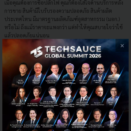
เมื่อคุณต้องการซื้อปลั๊กไฟ คุณก็ต้องใส่ใจด้านบริการหลัง
การขาย สินค้ามีใบรับรองความปลอดภัย สินค้าผลิต
ประเทศไหน มีมาตรฐานผลิตภัณฑ์อุตสาหกรรม (มอก.)
หรือไม่ ถึงแม้ราคาจะแพงกว่า แต่ทำให้คุณสบายใจว่าใช้
แล้วปลอดภัยแน่นอน
×
ในด้านบริการ การสร้างความประทับใจให้กับผู้บริโภคเป็น
อีกหนึ่งสิ่งที่จะสามารถทำให้คุณเอาชนะคู่แข่งได้ เช่น
ด้านการขนส่ง มีบริการส่งฟรี รวดเร็วภายในกี่ชั่วโมง
พื้นที่บริการครอบคลุมความต้องการหรือไม่
รับประกันสินค้า มีบริการหลังการขาย แชทพูดคุย
ตอบคำถามจากลูกค้าได้ทันท่วงที
ช่องทางการชำระเงินหลากหลายรูปแบบ เพื่อเป็น
ตัวเลือกให้กับผู้บริโภค