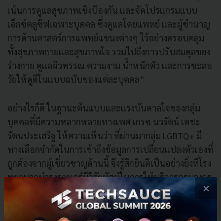
เน้นการดูแลสุขภาพเชิงป้องกัน และจัดโปรแกรมแบบ
เอ็กซ์คลูซีฟเฉพาะบุคคล ซึ่งดูแลโดยแพทย์ และผู้ชำนาญ
การด้านศาสตร์การแพทย์แขนงต่างๆ ไว้อย่างครอบคลุม
ทั้งสุขภาพกายและสุขภาพใจ รวมไปถึงการปรับสมดุลของ
ร่างกาย ดูแลผิวพรรณ ความงาม น้ำหนักตัว และการชะลอ
วัยให้ดูดีในแบบฉบับของแต่ละบุคคล”
อย่างไรก็ดี ในฐานะต้นแบบและแรงบันดาลใจของกลุ่ม
บุคคลที่มีความหลากหลายทางเพศ เกรซ นวรัตน์ เตชะ
รัตนประเสริฐ ให้ความเห็นว่า ที่ผ่านมากลุ่ม LGBTQ+ มี
ทางเลือกจำกัดในการเข้าถึงข้อมูลการเปลี่ยนแปลงตัวเองที่
ถูกต้องจากผู้เชี่ยวชาญด้านนี้ จึงรู้สึกยินดีเป็นอย่างยิ่งที่โรง
พยาบาลบำรุงราษฎร์มีวิสัยทัศน์ในการให้บริการครบวงจร
×
เพื่อเป็นทางเลือกให้กับกลุ่ม LGBTQ+ ได้เป็นตัวของตัวเอง
ในแบบที่ปลอดภัย และได้รับการดูแลจากแพทย์ที่มี
ประสบการณ์โดยตรง