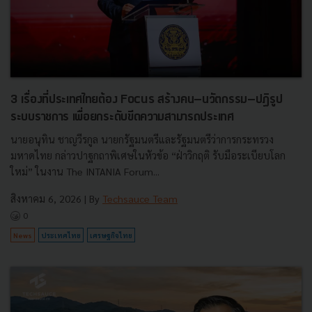
3 เรื่องที่ประเทศไทยต้อง Focus สร้างคน–นวัตกรรม–ปฏิรูป
ระบบราชการ เพื่อยกระดับขีดความสามารถประเทศ
นายอนุทิน ชาญวีรกูล นายกรัฐมนตรีและรัฐมนตรีว่าการกระทรวง
มหาดไทย กล่าวปาฐกถาพิเศษในหัวข้อ “ฝ่าวิกฤติ รับมือระเบียบโลก
ใหม่” ในงาน The INTANIA Forum...
สิงหาคม 6, 2026
| By
Techsauce Team
0
News
ประเทศไทย
เศรษฐกิจไทย