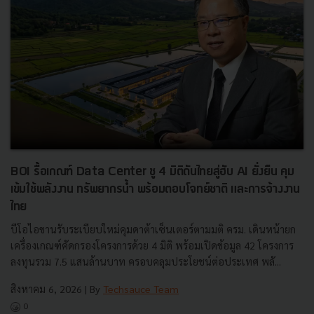
BOI รื้อเกณฑ์ Data Center ชู 4 มิติดันไทยสู่ฮับ AI ยั่งยืน คุม
เข้มใช้พลังงาน ทรัพยากรน้ำ พร้อมตอบโจทย์ชาติ และการจ้างงาน
ไทย
บีโอไอขานรับระเบียบใหม่คุมดาต้าเซ็นเตอร์ตามมติ ครม. เดินหน้ายก
เครื่องเกณฑ์คัดกรองโครงการด้วย 4 มิติ พร้อมเปิดข้อมูล 42 โครงการ
ลงทุนรวม 7.5 แสนล้านบาท ครอบคลุมประโยชน์ต่อประเทศ พลั...
สิงหาคม 6, 2026
| By
Techsauce Team
0