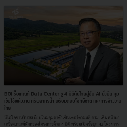
BOI รื้อเกณฑ์ Data Center ชู 4 มิติดันไทยสู่ฮับ AI ยั่งยืน คุม
เข้มใช้พลังงาน ทรัพยากรน้ำ พร้อมตอบโจทย์ชาติ และการจ้างงาน
ไทย
บีโอไอขานรับระเบียบใหม่คุมดาต้าเซ็นเตอร์ตามมติ ครม. เดินหน้ายก
เครื่องเกณฑ์คัดกรองโครงการด้วย 4 มิติ พร้อมเปิดข้อมูล 42 โครงการ