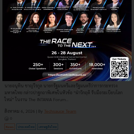
3 เรื่องที่ประเทศไทยต้อง Focus สร้างคน–นวัตกรรม–ปฏิรูป
ระบบราชการ เพื่อยกระดับขีดความสามารถประเทศ
นายอนุทิน ชาญวีรกูล นายกรัฐมนตรีและรัฐมนตรีว่าการกระทรวง
มหาดไทย กล่าวปาฐกถาพิเศษในหัวข้อ “ฝ่าวิกฤติ รับมือระเบียบโลก
ใหม่” ในงาน The INTANIA Forum...
สิงหาคม 6, 2026
| By
Techsauce Team
0
News
ประเทศไทย
เศรษฐกิจไทย