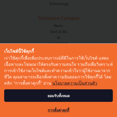
Technology
Techsauce Category
News
Tech & Biz
AI
HealthTech
Exec Insight
เว็บไซต์นี้ใช้คุกกี้
Corp Innov
เราใช้คุกกี้เพื่อเพิ่มประสบการณ์ที่ดีในการใช้เว็บไซต์ แสดง
Saucy Thoughts
เนื้อหาและโฆษณาให้ตรงกับความสนใจ รวมถึงเพื่อวิเคราะห์
Based On
การเข้าใช้งานเว็บไซต์และทำความเข้าใจว่าผู้ใช้งานมาจาก
Sustainable
ที่ใด คุณสามารถเลือกตั้งค่าความยินยอมการใช้คุกกี้ได้ โดย
Videos
คลิก “การตั้งค่าคุกกี้” อ่าน
นโยบายความเป็นส่วนตัว
Podcast
Startup Guide
ยอมรับทั้งหมด
0
© Copyright 2026 :
Techsauce All rights reserved.
การตั้งค่าคุกกี้