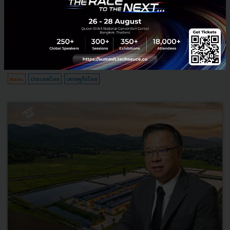
นายอนุทิน ชาญวีรกูล นายกรัฐมนตรีและรัฐมนตรีว่าการกระทรวง
มหาดไทย กล่าวปาฐกถาพิเศษในหัวข้อ “ฝ่าวิกฤติ รับมือระเบียบโลก
ใหม่” ในงาน The INTANIA Forum...
สิงหาคม 6, 2026
| By
Techsauce Team
0
News
ประเทศไทย
เศรษฐกิจไทย