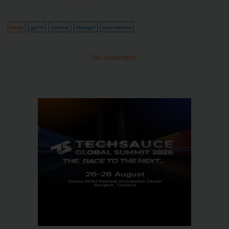
News
gpt-5
openai
chatgpt
sam-altman
No comment