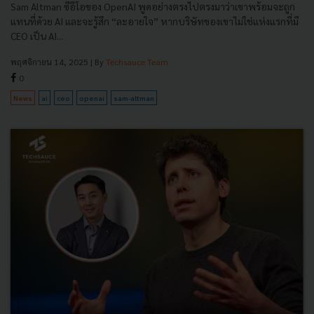
Sam Altman ซีอีโอของ OpenAI พูดอย่างตรงไปตรงมาว่าเขาพร้อมจะถูก
แทนที่ด้วย AI และจะรู้สึก “ละอายใจ” หากบริษัทของเขาไม่ใช่แห่งแรกที่มี
CEO เป็น AI...
พฤศจิกายน 14, 2025
| By
Techsauce Team
0
News
ai
ceo
openai
sam-altman