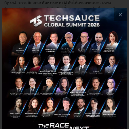
OpenAI บรรลุข้อตกลงพัฒนาระบบ AI ลับให้เพนตากอน สวนทาง
Anthropic ที่ถูกประธานาธิบดีทรัมป์สั่งแบนและตราหน้าเป็นความเสี่ยง
×
เจาะลึกความขัดแย้งและทิศทาง AI ทางทหาร...
กุมภาพันธ์ 28, 2026
| By
Techsauce Team
0
News
OpenAI
Pentagon
Anthropic
Sam Altman