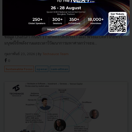
Sam Altman ฟาดกลับดราม่า AI กินพลังงาน ชี้มนุษย์ใช้
พลังงานเยอะกว่า กว่าจะฉลาดเท่า ChatGPT
Sam Altman CEO แห่ง OpenAI ออกโรงโต้ดราม่า AI ทำลายสิ่งแวดล้อม ชี้
ข้อมูล ChatGPT กินน้ำ 17 แกลลอนคือเรื่อง Fake! พร้อมเปิดตรรกะที่ว่า
มนุษย์ใช้พลังงานและเวลาวิวัฒนาการมหาศาลกว่าจะฉ...
กุมภาพันธ์ 23, 2026
| By
Techsauce Team
0
Sustainable Focus
openai
sam-altman