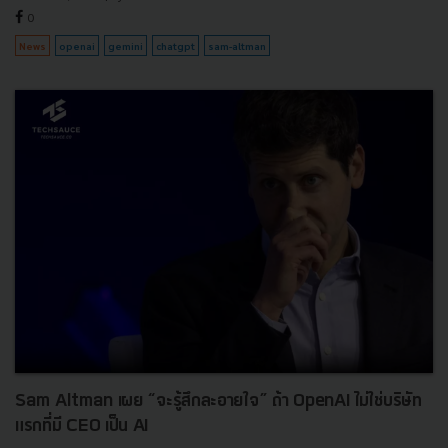
0
News
openai
gemini
chatgpt
sam-altman
Sam Altman เผย “จะรู้สึกละอายใจ” ถ้า OpenAI ไม่ใช่บริษัท
แรกที่มี CEO เป็น AI