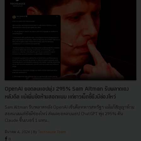
OpenAI ยอดลบแอปพุ่ง 295% Sam Altman รับพลาดเอง
หลังดีล แม้เพิ่มข้อห้ามสอดแนม แต่ชาวเน็ตชี้ยังมีช่องโหว่
Sam Altman รับพลาดหลัง OpenAI เซ็นดีลทหารสหรัฐฯ แม้แก้สัญญาห้าม
สอดแนมแต่ยังมีช่องโหว่ ส่งผลยอดลบแอป ChatGPT พุ่ง 295% ดัน
Claude ขึ้นเบอร์ 1 แทน...
มีนาคม 4, 2026
| By
Techsauce Team
0