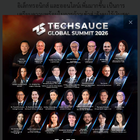
อิเล็กทรอนิกส์ และออนไลน์เพิ่มมากขึ้น เป็นการ
เตรียมความพร้อมในการก้าวเข้าสู่ 'สังคมไร้เงินสด'
×
หรือ 'Cashless Society'
อีกด้วย
Donation
สำหรับสายบุญต้องไม่พลาดเมนูนี้ โดย
เฉพาะคนที่ต้องการหลักฐานสำหรับการหักภาษี
เพราะเราสามารถบริจาคเงินให้กับมูลนิธิต่างๆ ได้
ทันที แถมยังสามารถเก็บสลิปเพื่อขอใบรับรองจาก
มูลนิธินั้นๆ ได้ในภายหลัง โดยในช่วงเริ่มต้นนี้ทาง
ธนาคารได้คัดเลือกมูลนิธิที่เป็นที่รู้จักมาเริ่มให้
ทดลองก่อน ได้แก่ สภากาชาดไทย, โรงพยาบาลเด็ก,
มูลนิธิสืบนาคะเสถียร และมูลนิธิสร้างรอยยิ้ม เป็นต้น
Dining
ถือเป็นฟังก์ชั่นน้องใหม่ที่เป็นการเปิดประตูสู่
โลกไลฟ์สไตล์ของแอปพลิเคชัน SCB EASY โดยเริ่ม
จากหมวด Dining ซึ่งเป็นหมวดที่ตอบสนองความ
สนใจของคนส่วนมาก ที่นิยมการรับประทานอาหาร
นอกบ้านมากขึ้น โดยในช่วงเริ่มต้นได้ร่วมมือกับทาง