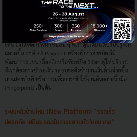
Wongnai ในการนำเสนอเนื้อหาเกี่ยวกับเทรนด์ร้าน
อาหารที่น่าสนใจ พร้อมกับดีลส่วนลดพิเศษสำหรับผู้
ใช้แอปพลิเคชัน SCB EASY โดยเฉพาะ
นอกจากสิ่งใหม่ ๆ ที่ได้กล่าวไปแล้วข้างต้น SCB EASY โฉม
ใหม่ ยังได้พัฒนาฟังก์ชั่นอื่น ๆ ที่เราคุ้นเคย แต่ปรับปรุงให้
ฉลาดขึ้น อาทิ Bill Payment หรือบริการจ่ายบิล ก็มี
พัฒนาการ เช่น เมื่อคลิกหรือพิมพ์ชื่อ Biller (ผู้ให้บริการ)
ที่เราต้องการชำระเงิน ระบบจะดึงจำนวนเงินค้างจ่ายขึ้น
มาแสดงทันที หรือ การเพิ่มการเข้าใช้งานด้วยลายนิ้วมือ
(Fingerprint) เป็นต้น
ระบบหลังบ้านใหม่ (
New Platform) “รวดเร็ว
ปลอดภัย เสถียร รองรับการขยายตัวในอนาคต”