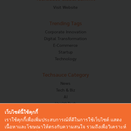
Visit Website
Trending Tags
Corporate Innovation
Digital Transformation
E-Commerce
Startup
Technology
Techsauce Category
News
Tech & Biz
AI
HealthTech
Exec Insight
เว็บไซต์นี้ใช้คุกกี้
Corp Innov
เราใช้คุกกี้เพื่อเพิ่มประสบการณ์ที่ดีในการใช้เว็บไซต์ แสดง
Saucy Thoughts
เนื้อหาและโฆษณาให้ตรงกับความสนใจ รวมถึงเพื่อวิเคราะห์
Based On