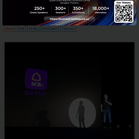
ครั้งสําคัญในการนําเอาดิจิทัลเทคโนโลยีมาเป็นตัว...
มีนาคม 29, 2019
| By
Techsauce Team
6.1k
News
SCB
CP ALL
SCB EASY
7-Eleven