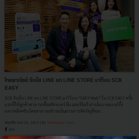
ไทยพาณิชย์ จับมือ LINE ยก LINE STORE มาไว้บน SCB
EASY
SCB จับมือ LINE ยก LINE STORE มาไว้บน “EASY Mall” ใน SCB EASY ครั้ง
แรกที่ให้ลูกค้าสามารถซื้อสติกเกอร์ ธีม และอิโมจิ ผ่านโมบายแบงก์กิ้ง
แอปพลิเคชัน โดยสามารถชำระเงินผ่านการตัดบัญชีออ...
พฤศจิกายน 25, 2019
| By
Techsauce Team
355
PR News
SCB
Line
scb-easy
Line Store