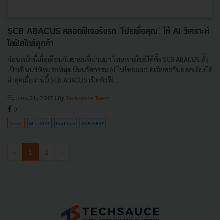
SCB ABACUS คลอดฟีเจอร์แรก ‘โปรเพื่อคุณ’ ให้ AI วิเคราะห์
ไลฟ์สไตล์ลูกค้า
ก่อนหน้านี้เมื่อเดือนกันยายนที่ผ่านมา ไทยพาณิชย์ได้ตั้ง SCB ABACUS ตั้ง
เป้าเป็นบริษัทแรกที่มุ่งเน้นนวัตกรรม AI ในไทยและเอเชียตะวันออกเฉียงใต้
ล่าสุดเมื่อวานนี้ SCB ABACUS เปิดตัวฟี...
ธันวาคม 21, 2017
| By
Techsauce Team
0
News
AI
SCB
FinTech
SCB EASY
‹
1
2
›