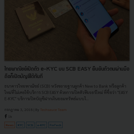
ไทยพาณิชย์เปิดตัว e-KYC บน SCB EASY ยืนยันตัวตนผ่านมือ
ถือก็เปิดบัญชีได้ทันที
ธนาคารไทยพาณิชย์ (SCB) หวังขยายฐานลูกค้า New to Bank หรือลูกค้า
ใหม่ที่ไม่เคยใช้บริการ SCB EASY ด้วยการเปิดตัวฟีเจอร์ใหม่ ที่ชื่อว่า "EASY
E-KYC" บริการเปิดบัญชีฝากเงินออมทรัพย์แบบไ...
กรกฎาคม 3, 2018
| By
Techsauce Team
1k
News
KYC
SCB
e-KYC
FinTech