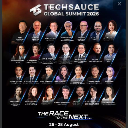
×
SCB เพิ่มบริการธนาคาร ฝาก-ถอน 24 ชั่วโมงผ่านเคาน์เตอร์
เซอร์วิสใน 7-11 กว่า 11,000 สาขาทั่วประเทศ
ธนาคารไทยพาณิชย์ และ บริษัท เคาน์เตอร์เซอร์วิส กลุ่มธุรกิจในเครือ ซีพี
ออลล์ สององค์กรยักษ์ใหญ่ระดับประเทศ ประกาศความร่วมมือทางธุรกิจ