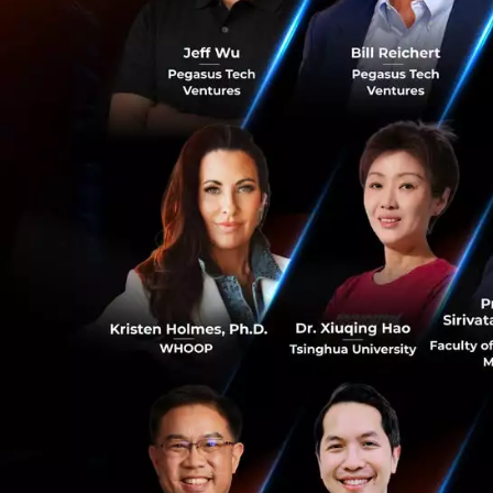
ดร.สมประวิณ มันประเสร
จัดการ
สำหรับมุมมองต่อเ
แม้ภาพรวมเศรษฐกิจ
เที่ยวและภาคบริกา
โดยเฉพาะการส่งออก
ในไตรมาสแรกจากคว
คงคลังสะสมสูงจากป
ผลิตไทย โดยเฉพาะ
ทำให้ภาคอุตสาหกรร
0