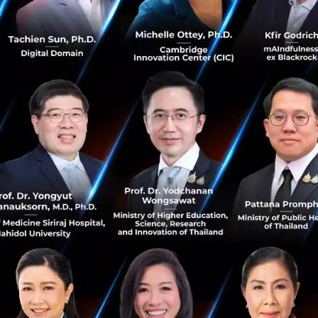
ิฐ รองผู้จัดการใหญ่ ประธานเจ้าหน้าที่บริหาร กลุ่มงาน Economic Intelligence 
ใหญ่ ประธานเจ้าหน้าที่บริหาร กลุ่มงานกลยุทธ์องค์กร ธนาคารไทยพาณิชย์ จำกั
ศรษฐกิจไทย SCB EIC ปรับลดประมาณการเศรษฐกิจปี 2567 เหล
ไทยในปี 2567 จะยังมีแนวโน้มฟื้นตัวต่อเนื่องได้ จากแรงขับ
รรวมถึงเศรษฐกิจด้านอุปสงค์อื่นที่กลับมาขยายตัวเร่งขึ้นใน
และการลงทุนภาคเอกชนที่มีแนวโน้มดีขึ้น แต่แรงส่งภาครัฐจะ
ามล่าช้าของการประกาศใช้ พ.ร.บ. งบประมาณฯ ปี 2567 กอ
ีก่อนจะยังไม่สามารถคลี่คลายได้เร็ว ส่วนหนึ่งจากปัญหาเชิง
ภาคการส่งออกไทยที่สูญเสียความสามารถในการแข่งขัน จะเป็น
มไทยจะยังฟื้นช้าต่อเนื่องมาในปีนี้