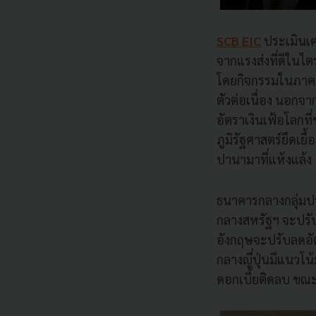
SCB EIC
ประเมินเศ
จากแรงส่งที่ดีในไต
โดยกิจกรรมในภาคบร
ตัวต่อเนื่อง นอกจา
อัตราเงินเฟ้อโลกท
ภูมิรัฐศาสตร์ยืด
ปานามาที่แห้งแล้ง
ธนาคารกลางกลุ่มปร
กลางสหรัฐฯ จะปรั
อังกฤษจะปรับลดอัต
กลางญี่ปุ่นมีแนวโน
ดอกเบี้ยติดลบ ขณ