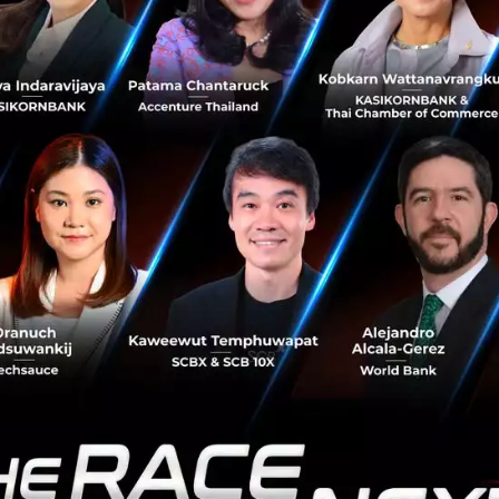
มือนจะดี’ การบริโภคจากภาคเอกชนเติบโตดี แต่ภาคการผลิตต