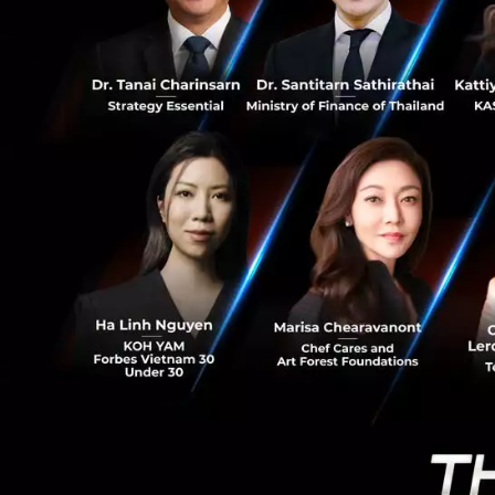
20
"เศรษฐกิจไทย ‘เห