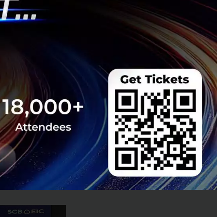
างไกล มีค่าเฉลี่ย
เปลี่ยนไปจากนอก
ประธานเจ้าหน้าที่
ประธานเจ้าหน้าที่
ป
เผชิญภาวะเงินฝืด
าคาพลังงานจะสิ้น
วามเสี่ยงด้านสูง
ากาศเปลี่ยนแปลง
ิดเพิ่มขึ้น เช่น
้อได้ โดย SCB EIC
 และ 0.6% ตาม