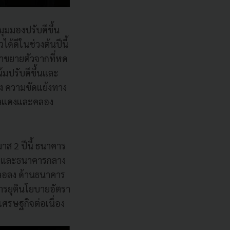
ุมมองปรับดีขึ้น
ด้ดีในช่วงต้นปีนี้
มาขยายตัวจากที่หด
้มปรับดีขึ้นและ
ง ความขัดแย้งทาง
ะเลแดงและคลอง
ส 2 ปีนี้ ธนาคาร
โรปและธนาคารกลาง
ะลอลง ด้านธนาคาร
การยุตินโยบายอัตรา
ศรษฐกิจต่อเนื่อง