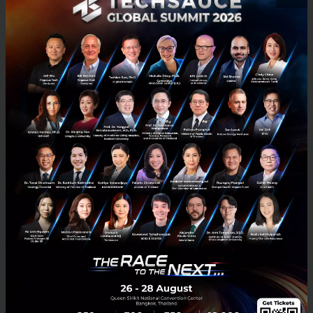
ศูนย์การค้าในเดอะมอลล์ กรุ๊ป"
ซึ่งทั้งหมดนี้เป็นอีกหนึ่งก้าวใหญ่ของธุรกิจค้าปลีกในไทยที่
ร่วมผลักดันสังคมไร้เงินสดให้เกิดขึ้นจริง โดยจะพร้อม
บริการในเดือนธันวาคม 2560 เป็นต้นไป โดยธนาคารไทย
พาณิชย์คาดว่า ความร่วมมือดังกล่าวทำให้ผู้บริโภคจะ
เปลี่ยนพฤติกรรมการใช้จ่ายสู่สังคมไร้เงินสดเพิ่มมากขึ้น
สำหรับของเดอะมอลล์ กรุ๊ป คาดว่าสามารถเพิ่มฐานลูกค้า
โดยเฉพาะในกลุ่มคนรุ่นใหม่ที่ มีดิจิทัลไลฟ์สไตล์เข้ามาใช้
บริ การห้างสรรพสินค้าในกลุ่มเดอะมอลล์เพิ่มขึ้นต่อไป
News
SCB
paragon
QR Code
Emporium
emquatier
เดอะมอลล์
QR Payment
scb the mall
The Mall Group
ไทยพาณิชย์ เดอะมอลล์
No comment