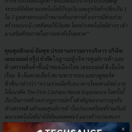
การชำระเงินของลูกค้า ซึ่งเปลี่ยนไปจากระบบเงินสดสู่
ระบบดิจิทัลตามเทคโนโลยีปัจจุบัน และธุรกิจค้าปลีกเป็น 1
ใน 7 อุตสาหกรรมเป้าหมายที่ธนาคารต้ องการมีส่วนร่วม
สร้างระบบนิ เวศสังคมไร้เงินสด โดยนำเทคโนโลยีต่างๆ เข้า
มาเสริมศักยภาพในการแข่งขันในตลาด”
คุณศุภลักษณ์ อัมพุช ประธานกรรมการบริหาร บริษัท
เดอะมอลล์ กรุ๊ป จำกัด
ในฐานะผู้บริหารศูนย์การค้า และ
ห้างสรรพสินค้าชั้นนำของเมืองไทย เดอะมอลล์ ดิ เอ็มโพ
เรียม ดิ เอ็มควอเทียร์ สยามพารากอน และบลูพอร์ต
หัวหิน กล่าวว่า "
ความร่วมมือกับธนาคารไทยพาณิชย์ ภาย
ใต้แนวคิด The First Cashless Retail Experience ในครั้งนี้
ถือเป็นการสร้างปรากฏการณ์ครั้ งสำคัญของวงการธุรกิจ
ห้างสรรพสิ นค้าและศูนย์การค้ าในประเทศไทยที่ร่วมกันพั
ฒนาเทคโนโลยีนำดิจิทัลแพลตฟอร์ มมาสร้างประสบกา
รณ์ช้อปปิ้งไร้ เงินสดครั้งแรกที่ห้างสรรพสินค้าและ
×