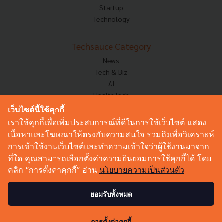
Startup
Technology
Techsauce Category
News
Tech & Biz
AI
HealthTech
Exec Insight
เว็บไซต์นี้ใช้คุกกี้
Corp Innov
เราใช้คุกกี้เพื่อเพิ่มประสบการณ์ที่ดีในการใช้เว็บไซต์ แสดง
Saucy Thoughts
เนื้อหาและโฆษณาให้ตรงกับความสนใจ รวมถึงเพื่อวิเคราะห์
Based On
การเข้าใช้งานเว็บไซต์และทำความเข้าใจว่าผู้ใช้งานมาจาก
Sustainable
ที่ใด คุณสามารถเลือกตั้งค่าความยินยอมการใช้คุกกี้ได้ โดย
Videos
คลิก “การตั้งค่าคุกกี้” อ่าน
นโยบายความเป็นส่วนตัว
Podcast
Startup Guide
ยอมรับทั้งหมด
2
© Copyright 2026 :
Techsauce All rights reserved.
การตั้งค่าคุกกี้