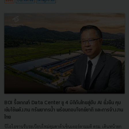
News
ประเทศไทย
เศรษฐกิจไทย
BOI รื้อเกณฑ์ Data Center ชู 4 มิติดันไทยสู่ฮับ AI ยั่งยืน คุม
เข้มใช้พลังงาน ทรัพยากรน้ำ พร้อมตอบโจทย์ชาติ และการจ้างงาน
ไทย
บีโอไอขานรับระเบียบใหม่คุมดาต้าเซ็นเตอร์ตามมติ ครม. เดินหน้ายก