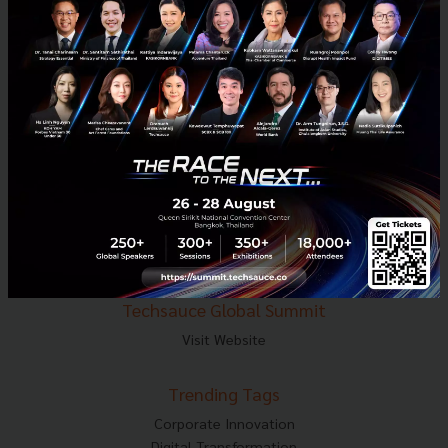
E-mail :
contact@techsauce.co
Tel : 02-001-5375
Mobile : 06-4658-9500
Techsauce Media
About Techsauce
Techsauce Services
Privacy Policy
ส่งบทความ
Techsauce Global Summit
Visit Website
Trending Tags
Corporate Innovation
Digital Transformation