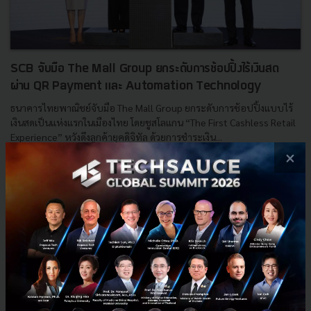
SCB จับมือ The Mall Group ยกระดับการช้อปปิ้งไร้เงินสด
ผ่าน QR Payment และ Automation Technology
ธนาคารไทยพาณิชย์จับมือ The Mall Group ยกระดับการช้อปปิ้งแบบไร้
เงินสดเป็นแห่งแรกในเมืองไทย โดยชูสโลแกน “The First Cashless Retail
Experience” หวังดึงลูกค้ายุคดิจิทัล ด้วยการชำระเงิน...
×
พฤศจิกายน 2, 2017
| By
Techsauce Team
2
News
SCB
paragon
QR Code
Emporium