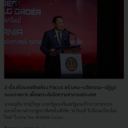
3 เรื่องที่ประเทศไทยต้อง Focus สร้างคน–นวัตกรรม–ปฏิรูป
ระบบราชการ เพื่อยกระดับขีดความสามารถประเทศ
นายอนุทิน ชาญวีรกูล นายกรัฐมนตรีและรัฐมนตรีว่าการกระทรวง
มหาดไทย กล่าวปาฐกถาพิเศษในหัวข้อ “ฝ่าวิกฤติ รับมือระเบียบโลก
ใหม่” ในงาน The INTANIA Forum...