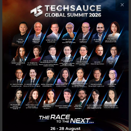
จนสามารถก้าวขึ้นสู่ตำแหน่งผู้นำตลาด ผมปรารถนาที่จะ
×
แสดงความยินดีกับเพื่อนพนักงานทุกคนที่ได้ร่วมกันสร้าง
ธุรกิจที่ประสบความสำเร็จและได้รับความเชื่อมั่นจากการ
ให้บริการลูกค้าชาวเวียดนามมากกว่า 15 ล้านราย ในวันนี้
เรากำลังส่งไม้ต่อให้กับกลุ่ม SCBX ที่จะมาเป็นเจ้าของราย
ใหม่ ซึ่งผมมั่นใจว่าจะสามารถสร้างการเติบโตและอนาคต
ที่สดใสยิ่งขึ้นให้กับธุรกิจ Home Credit Vietnam ต่อไป”
Home Credit Vietnam เป็นส่วนหนึ่งของกลุ่มธุรกิจ Home
Credit Group จากสาธารณรัฐเช็ก โดยมีการดำเนินงานใน
หลายประเทศ ทั้งในเอเชีย และยุโรป ตั้งแต่ปี 2540
บริหารจัดการโดยกลุ่ม PPF กลุ่มการลงทุนระหว่างประเทศ
ชั้นนำ
News
Deal Digest
scbx
deal-digest