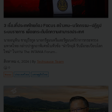
3 เรื่องที่ประเทศไทยต้อง Focus สร้างคน–นวัตกรรม–ปฏิรูป
ระบบราชการ เพื่อยกระดับขีดความสามารถประเทศ
นายอนุทิน ชาญวีรกูล นายกรัฐมนตรีและรัฐมนตรีว่าการกระทรวง
มหาดไทย กล่าวปาฐกถาพิเศษในหัวข้อ “ฝ่าวิกฤติ รับมือระเบียบโลก
ใหม่” ในงาน The INTANIA Forum...
สิงหาคม 6, 2026
| By
Techsauce Team
0
News
ประเทศไทย
เศรษฐกิจไทย