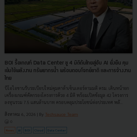
BOI รื้อเกณฑ์ Data Center ชู 4 มิติดันไทยสู่ฮับ AI ยั่งยืน คุม
เข้มใช้พลังงาน ทรัพยากรน้ำ พร้อมตอบโจทย์ชาติ และการจ้างงาน
ไทย
บีโอไอขานรับระเบียบใหม่คุมดาต้าเซ็นเตอร์ตามมติ ครม. เดินหน้ายก
เครื่องเกณฑ์คัดกรองโครงการด้วย 4 มิติ พร้อมเปิดข้อมูล 42 โครงการ
ลงทุนรวม 7.5 แสนล้านบาท ครอบคลุมประโยชน์ต่อประเทศ พลั...
สิงหาคม 6, 2026
| By
Techsauce Team
0
News
AI
BOI
Cloud
Data Center