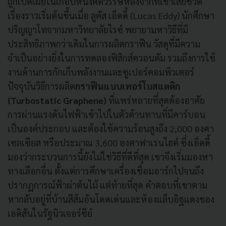
ถูกเปิดเผยในเกือบหนึ่งศตวรรษหลังจากที่เขาเสียชีวิต
เรื่องราวเริ่มต้นขึ้นเมื่อ ลูคัส เอ็ดดี้ (Lucas Eddy) นักศึกษา
ปริญญาโทจากมหาวิทยาลัยไรซ์ พยายามหาวิธีที่มี
ประสิทธิภาพกว่าเดิมในการผลิตกราฟีน วัสดุที่มีความ
จำเป็นอย่างยิ่งในการทดลองฟิสิกส์ควอนตัม รวมถึงการใช้
งานด้านการกักเก็บพลังงานและซูเปอร์คอมพิวเตอร์
ปัจจุบันวิธีการผลิต
กราฟีนแบบเทอร์โบสแตติก
(Turbostatic Graphene)
ที่แพร่หลายที่สุดต้องอาศัย
การผ่านแรงดันไฟฟ้าเข้าไปในตัวต้านทานที่มีคาร์บอน
เป็นองค์ประกอบ และต้องใช้ความร้อนสูงถึง 2,000 องศา
เซลเซียส หรือประมาณ 3,600 องศาฟาเรนไฮต์ ซึ่งเอ็ดดี้
มองว่ากระบวนการนี้ยังไม่ใช่วิธีที่ดีที่สุด เขาจึงเริ่มมองหา
ทางเลือกอื่น ตั้งแต่การศึกษาเครื่องเชื่อมอาร์กไปจนถึง
ปรากฏการณ์ฟ้าผ่าต้นไม้ แต่ท้ายที่สุด คำตอบที่เขาตาม
หากลับอยู่ที่บ้านสีส้มอันโดดเด่นและห้องแล็บอิฐแดงของ
เอดิสันในรัฐนิวเจอร์ซีย์