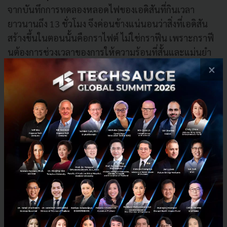
จากบันทึกการทดลองหลอดไฟของเอดิสันที่กินเวลา
ยาวนานถึง 13 ชั่วโมง จึงค่อนข้างแน่นอนว่าสิ่งที่เอดิสัน
สร้างขึ้นในตอนนั้นคือกราไฟต์ ไม่ใช่กราฟีน เพราะกราฟี
นต้องการช่วงเวลาของการให้ความร้อนที่สั้นและแม่นยำ
กว่านั้น
×
ถึงกระนั้น การทดลองของเอ็ดดี้ไม่เพียงแค่นำเสนอวิธีการ
ใหม่ในการผลิตคาร์บอนหลากหลายรูปแบบที่จะนำไปสู่
นวัตกรรมปฏิวัติโลกในศตวรรษที่ 21 เท่านั้น แต่ยังเป็น
เครื่องยืนยันว่านวัตกรรมของเอดิสันที่มีอายุกว่าศตวรรษ
ยังคงมีสิ่งใหม่ๆ ให้เราได้เรียนรู้ หากสิทธิบัตรหลอดไฟ
เพียงใบเดียวสามารถเปิดทางสู่วิธีการสร้างกราฟีนแบบ
ใหม่ได้ ก็ชวนให้ตั้งคำถามว่า ในบรรดาสิทธิบัตรอีกกว่า
1,000 รายการภายใต้ชื่อของโทมัส เอดิสัน นั้น ยังมีความ
ลับทางวิทยาศาสตร์หรือนวัตกรรมเปลี่ยนโลกอะไรอีกบ้าง
ที่รอคอยการค้นพบ บางทีสิ่งประดิษฐ์แปลกๆ ในอดีตอาจ