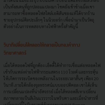
มาได้นั้น แม้จะระบุว่าเป็นไส้คาร์บอน แต่แท้จริงแล้วกลับ
เป็นทังสเตนที่ถูกปลอมแปลงมา โชคยังเข้าข้างเมื่อเขา
สามารถหาซื้อหลอดไฟสไตล์เอดิสันของแท้ได้จากร้าน
ขายอุปกรณ์ศิลปะเล็กๆ ในนิวยอร์ก เพื่อนำมาเป็นวัตถุ
ตัวอย่างในการทดสอบทางไฟฟ้าครั้งสำคัญนี้
วินาทีเปลี่ยนไส้หลอดให้กลายเป็นทองคำทาง
วิทยาศาสตร์
เมื่อได้หลอดไฟที่ถูกต้อง เอ็ดดี้ได้ทำการเชื่อมต่อหลอดไฟ
เข้ากับแหล่งจ่ายไฟฟ้ากระแสตรง 110 โวลต์ และกระตุ้น
ให้เกิดการระเบิดของพลังงานในระยะเวลาสั้นๆ เพียง 20
วินาที ภายใต้กล้องจุลทรรศน์แบบออปติคอล เขาได้เห็น
การเปลี่ยนแปลงที่น่าอัศจรรย์ เมื่อไส้หลอดสีเทาเปลี่ยน
สภาพกลายเป็นสีเงินแวววาวในพริบตา และเมื่อนำสารที่
เปลี่ยนรูปนี้ไปวิเคราะห์ด้วยกระบวนการ Raman