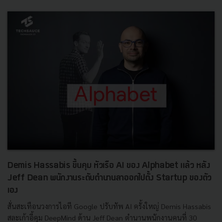
Demis Hassabis ขึ้นคุม หัวเรือ AI ของ Alphabet แล้ว หลัง
Jeff Dean พนักงานระดับตำนานลาออกไปตั้ง Startup ของตัว
เอง
สั่นสะเทือนวงการไอที Google ปรับทัพ AI ครั้งใหญ่ Demis Hassabis
สละเก้าอี้คุม DeepMind ด้าน Jeff Dean ตำนานพนักงานคนที่ 30