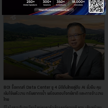
News
ประเทศไทย
เศรษฐกิจไทย
BOI รื้อเกณฑ์ Data Center ชู 4 มิติดันไทยสู่ฮับ AI ยั่งยืน คุม
เข้มใช้พลังงาน ทรัพยากรน้ำ พร้อมตอบโจทย์ชาติ และการจ้างงาน
ไทย
บีโอไอขานรับระเบียบใหม่คุมดาต้าเซ็นเตอร์ตามมติ ครม. เดินหน้ายก