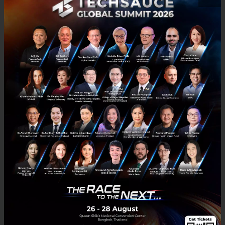
3 เรื่องที่ประเทศไทยต้อง Focus สร้างคน–นวัตกรรม–ปฏิรูป
ระบบราชการ เพื่อยกระดับขีดความสามารถประเทศ
นายอนุทิน ชาญวีรกูล นายกรัฐมนตรีและรัฐมนตรีว่าการกระทรวง
มหาดไทย กล่าวปาฐกถาพิเศษในหัวข้อ “ฝ่าวิกฤติ รับมือระเบียบโลก
ใหม่” ในงาน The INTANIA Forum...
สิงหาคม 6, 2026
| By
Techsauce Team
0